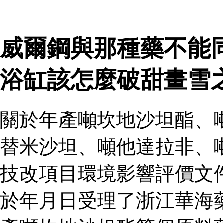
威爾鋼與那種藥不能
浴缸該怎麼破甜畫雪
關於年產噸坎地沙坦酯、
替米沙坦、噸他達拉非、
技改項目環境影響評價文
於年月日受理了浙江華海