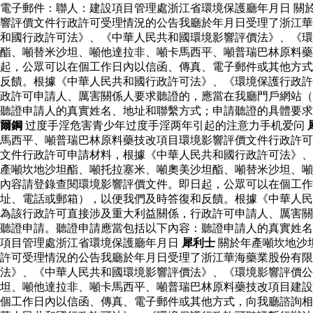
電子郵件：聯人：建設項目管理處浙江省環境保護廳年月日 關
響評價文件行政許可受理情況的公告我廳於年月日受理了浙江華
和國行政許可法》、《中華人民共和國環境影響評價法》、《環
酯、噸替米沙坦、噸他達拉非、噸卡馬西平、噸普瑞巴林原料
起，公眾可以在個工作日內以信函、傳真、電子郵件或其他方式
反饋。根據《中華人民共和國行政許可法》、《環境保護行政許
政許可申請人、厲害關係人要求聽證的，應當在我廳門戶網站（
聽證申請人的真實姓名、地址和聯繫方式；申請聽證的具體要
爾鋼
过度手淫危害青少年过度手淫两年引起的注意力手机爱问
馬西平、噸普瑞巴林原料藥技改項目環境影響評價文件行政許可
文件行政許可申請材料，根據《中華人民共和國行政許可法》、
產噸坎地沙坦酯、噸托拉塞米、噸奧美沙坦酯、噸替米沙坦、噸
內容請登錄查閱環境影響評價文件。即日起，公眾可以在個工作
址、電話或郵箱），以便我們及時答復和反饋。根據《中華人民
為該行政許可直接涉及重大利益關係，行政許可申請人、厲害關
聽證申請。聽證申請應當包括以下內容：聽證申請人的真實姓名
項目管理處浙江省環境保護廳年月日
犀利士
關於年產噸坎地沙
許可受理情況的公告我廳於年月日受理了浙江華海藥業股份有
法》、《中華人民共和國環境影響評價法》、《環境影響評價公
坦、噸他達拉非、噸卡馬西平、噸普瑞巴林原料藥技改項目建設
個工作日內以信函、傳真、電子郵件或其他方式，向我廳諮詢相