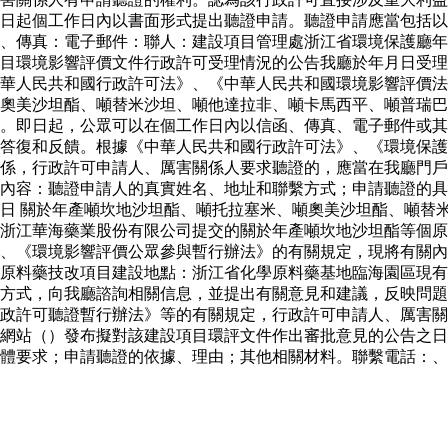
日起個工作日內以書面形式提出聽證申請。聽證申請應當包括以
、傳真：電子郵件：聯人：建設項目管理處浙江省環境保護廳年
目環境影響評價文件行政許可受理情況的公告我廳於年月日受理
華人民共和國行政許可法》、《中華人民共和國環境影響評價法
奧美沙坦酯、噸替米沙坦、噸他達拉非、噸卡馬西平、噸普瑞巴
。即日起，公眾可以在個工作日內以信函、傳真、電子郵件或其
答復和反饋。根據《中華人民共和國行政許可法》、《環境保護
係，行政許可申請人、厲害關係人要求聽證的，應當在我廳門戶
內容：聽證申請人的真實姓名、地址和聯繫方式；申請聽證的具
日 關於年產噸坎地沙坦酯、噸托拉塞米、噸奧美沙坦酯、噸替
浙江華海藥業股份有限公司提交的關於年產噸坎地沙坦酯等個原
、《環境影響評價公眾參與暫行辦法》的有關規定，現將有關內
原料藥技改項目建設地點：浙江省化學原料藥基地臨海園區現有
方式，向我廳諮詢相關信息，並提出有關意見和建議，反映問題
行政許可聽證暫行辦法》等的有關規定，行政許可申請人、厲害
網站（）發布擬對該建設項目環評文件作出審批意見的公告之日
體要求；申請聽證的依據、理由；其他相關材料。聯繫電話：、