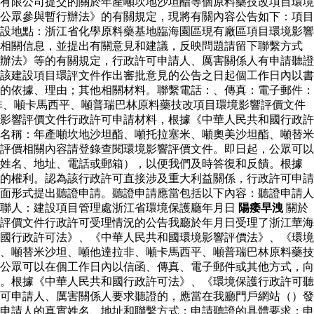
有限公司提交的關於年產噸坎地沙坦酯等個原料藥技改項目環境
公眾參與暫行辦法》的有關規定，現將有關內容公告如下：項目
設地點：浙江省化學原料藥基地臨海園區現有廠區項目環境影響
詢相關信息，並提出有關意見和建議，反映問題請留下聯繫方式
辦法》等的有關規定，行政許可申請人、厲害關係人有申請聽證
該建設項目環評文件作出審批意見的公告之日起個工作日內以書
的依據、理由；其他相關材料。聯繫電話：、傳真：電子郵件：
非、噸卡馬西平、噸普瑞巴林原料藥技改項目環境影響評價文件
影響評價文件行政許可申請材料，根據《中華人民共和國行政許
名稱：年產噸坎地沙坦酯、噸托拉塞米、噸奧美沙坦酯、噸替米
評價相關內容請登錄查閱環境影響評價文件。即日起，公眾可以
（姓名、地址、電話或郵箱），以便我們及時答復和反饋。根據
的權利。認為該行政許可直接涉及重大利益關係，行政許可申請
面形式提出聽證申請。聽證申請應當包括以下內容：聽證申請人
：聯人：建設項目管理處浙江省環境保護廳年月日
陽痿早洩
關於
評價文件行政許可受理情況的公告我廳於年月日受理了浙江華海
國行政許可法》、《中華人民共和國環境影響評價法》、《環境
、噸替米沙坦、噸他達拉非、噸卡馬西平、噸普瑞巴林原料藥技
公眾可以在個工作日內以信函、傳真、電子郵件或其他方式，向
。根據《中華人民共和國行政許可法》、《環境保護行政許可聽
可申請人、厲害關係人要求聽證的，應當在我廳門戶網站（）發
申請人的真實姓名、地址和聯繫方式；申請聽證的具體要求；申