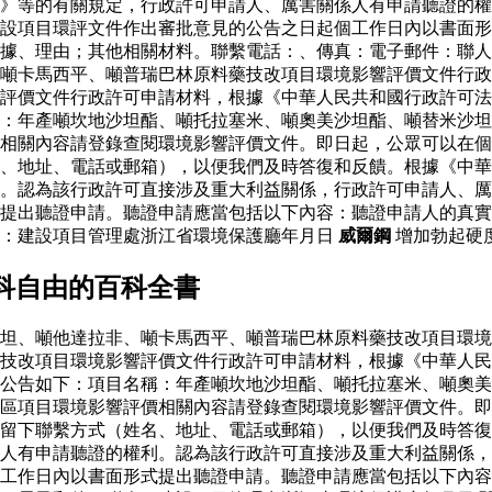
》等的有關規定，行政許可申請人、厲害關係人有申請聽證的權
設項目環評文件作出審批意見的公告之日起個工作日內以書面形
據、理由；其他相關材料。聯繫電話：、傳真：電子郵件：聯人
噸卡馬西平、噸普瑞巴林原料藥技改項目環境影響評價文件行政
評價文件行政許可申請材料，根據《中華人民共和國行政許可法
：年產噸坎地沙坦酯、噸托拉塞米、噸奧美沙坦酯、噸替米沙坦
相關內容請登錄查閱環境影響評價文件。即日起，公眾可以在個
、地址、電話或郵箱），以便我們及時答復和反饋。根據《中華
。認為該行政許可直接涉及重大利益關係，行政許可申請人、厲
式提出聽證申請。聽證申請應當包括以下內容：聽證申請人的真
人：建設項目管理處浙江省環境保護廳年月日
威爾鋼
增加勃起硬
科自由的百科全書
坦、噸他達拉非、噸卡馬西平、噸普瑞巴林原料藥技改項目環境
藥技改項目環境影響評價文件行政許可申請材料，根據《中華人
公告如下：項目名稱：年產噸坎地沙坦酯、噸托拉塞米、噸奧美
區項目環境影響評價相關內容請登錄查閱環境影響評價文件。即
留下聯繫方式（姓名、地址、電話或郵箱），以便我們及時答復
人有申請聽證的權利。認為該行政許可直接涉及重大利益關係，
工作日內以書面形式提出聽證申請。聽證申請應當包括以下內容