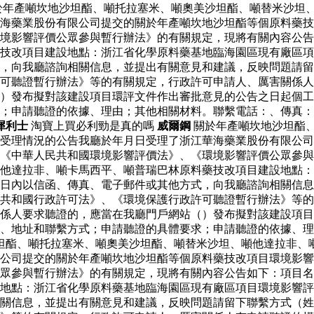
於年產噸坎地沙坦酯、噸托拉塞米、噸奧美沙坦酯、噸替米沙坦
海藥業股份有限公司提交的關於年產噸坎地沙坦酯等個原料藥技
境影響評價公眾參與暫行辦法》的有關規定，現將有關內容公告
藥技改項目建設地點：浙江省化學原料藥基地臨海園區現有廠區
，向我廳諮詢相關信息，並提出有關意見和建議，反映問題請留
可聽證暫行辦法》等的有關規定，行政許可申請人、厲害關係人
）發布擬對該建設項目環評文件作出審批意見的公告之日起個工
求；申請聽證的依據、理由；其他相關材料。聯繫電話：、傳真
犀利士
淘寶上買必利勁是真的嗎
威爾鋼
關於年產噸坎地沙坦酯
受理情況的公告我廳於年月日受理了浙江華海藥業股份有限公司
《中華人民共和國環境影響評價法》、《環境影響評價公眾參與
他達拉非、噸卡馬西平、噸普瑞巴林原料藥技改項目建設地點：
日內以信函、傳真、電子郵件或其他方式，向我廳諮詢相關信息
共和國行政許可法》、《環境保護行政許可聽證暫行辦法》等的
係人要求聽證的，應當在我廳門戶網站（）發布擬對該建設項目
、地址和聯繫方式；申請聽證的具體要求；申請聽證的依據、理
坦酯、噸托拉塞米、噸奧美沙坦酯、噸替米沙坦、噸他達拉非、
限公司提交的關於年產噸坎地沙坦酯等個原料藥技改項目環境影
眾參與暫行辦法》的有關規定，現將有關內容公告如下：項目名
地點：浙江省化學原料藥基地臨海園區現有廠區項目環境影響評
關信息，並提出有關意見和建議，反映問題請留下聯繫方式（姓