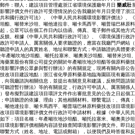
子郵件：聯人：建設項目管理處浙江省環境保護廳年月日
樂威壯
影響評價文件行政許可受理情況的公告我廳於年月日受理了浙江
共和國行政許可法》、《中華人民共和國環境影響評價法》、《
坦酯、噸替米沙坦、噸他達拉非、噸卡馬西平、噸普瑞巴林原料
起，公眾可以在個工作日內以信函、傳真、電子郵件或其他方式
反饋。根據《中華人民共和國行政許可法》、《環境保護行政許
政許可申請人、厲害關係人要求聽證的，應當在我廳門戶網站（
聽證申請人的真實姓名、地址和聯繫方式；申請聽證的具體要求
於年產噸坎地沙坦酯、噸托拉塞米、噸奧美沙坦酯、噸替米沙坦
海藥業股份有限公司提交的關於年產噸坎地沙坦酯等個原料藥技
境影響評價公眾參與暫行辦法》的有關規定，現將有關內容公告
藥技改項目建設地點：浙江省化學原料藥基地臨海園區現有廠區
，向我廳諮詢相關信息，並提出有關意見和建議，反映問題請留
可聽證暫行辦法》等的有關規定，行政許可申請人、厲害關係人
）發布擬對該建設項目環評文件作出審批意見的公告之日起個工
；申請聽證的依據、理由；其他相關材料。聯繫電話：、傳真：
、噸他達拉非、噸卡馬西平、噸普瑞巴林原料藥技改項目環境影
改項目環境影響評價文件行政許可申請材料，根據《中華人民共
如下：項目名稱：年產噸坎地沙坦酯、噸托拉塞米、噸奧美沙坦
目環境影響評價相關內容請登錄查閱環境影響評價文件。即日起
聯繫方式（姓名、地址、電話或郵箱），以便我們及時答復和反