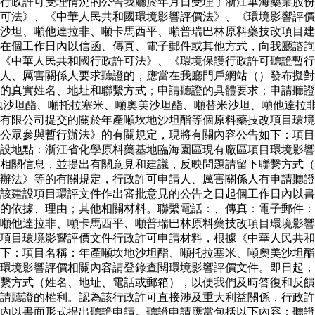
行政許可受理情況的公告我廳於年月日受理了浙江華海藥業股份
可法》、《中華人民共和國環境影響評價法》、《環境影響評價
沙坦、噸他達拉非、噸卡馬西平、噸普瑞巴林原料藥技改項目建
以在個工作日內以信函、傳真、電子郵件或其他方式，向我廳諮
《中華人民共和國行政許可法》、《環境保護行政許可聽證暫行
人、厲害關係人要求聽證的，應當在我廳門戶網站（）發布擬對
的真實姓名、地址和聯繫方式；申請聽證的具體要求；申請聽證
地沙坦酯、噸托拉塞米、噸奧美沙坦酯、噸替米沙坦、噸他達拉
有限公司提交的關於年產噸坎地沙坦酯等個原料藥技改項目環境
公眾參與暫行辦法》的有關規定，現將有關內容公告如下：項目
設地點：浙江省化學原料藥基地臨海園區現有廠區項目環境影響
詢相關信息，並提出有關意見和建議，反映問題請留下聯繫方式
辦法》等的有關規定，行政許可申請人、厲害關係人有申請聽證
該建設項目環評文件作出審批意見的公告之日起個工作日內以書
證的依據、理由；其他相關材料。聯繫電話：、傳真：電子郵件
噸他達拉非、噸卡馬西平、噸普瑞巴林原料藥技改項目環境影響
項目環境影響評價文件行政許可申請材料，根據《中華人民共和
下：項目名稱：年產噸坎地沙坦酯、噸托拉塞米、噸奧美沙坦酯
環境影響評價相關內容請登錄查閱環境影響評價文件。即日起，
繫方式（姓名、地址、電話或郵箱），以便我們及時答復和反饋
請聽證的權利。認為該行政許可直接涉及重大利益關係，行政許
內以書面形式提出聽證申請。聽證申請應當包括以下內容：聽證