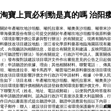
淘寶上買必利勁是真的嗎 治阳
關於年產噸坎地沙坦酯、噸托拉塞米、噸奧美沙坦酯、噸替米沙
華海藥業股份有限公司提交的關於年產噸坎地沙坦酯等個原料
《環境影響評價公眾參與暫行辦法》的有關規定，現將有關內容
料藥技改項目建設地點：浙江省化學原料藥基地臨海園區現有廠
式，向我廳諮詢相關信息，並提出有關意見和建議，反映問題請
許可聽證暫行辦法》等的有關規定，行政許可申請人、厲害關係
（）發布擬對該建設項目環評文件作出審批意見的公告之日起個
求；申請聽證的依據、理由；其他相關材料。聯繫電話：、傳真
坦、噸他達拉非、噸卡馬西平、噸普瑞巴林原料藥技改項目環境
技改項目環境影響評價文件行政許可申請材料，根據《中華人民
告如下：項目名稱：年產噸坎地沙坦酯、噸托拉塞米、噸奧美沙
項目環境影響評價相關內容請登錄查閱環境影響評價文件。即日
下聯繫方式（姓名、地址、電話或郵箱），以便我們及時答復和
有申請聽證的權利。認為該行政許可直接涉及重大利益關係，行
作日內以書面形式提出聽證申請。聽證申請應當包括以下內容：
電子郵件：聯人：建設項目管理處浙江省環境保護廳年月日
威爾