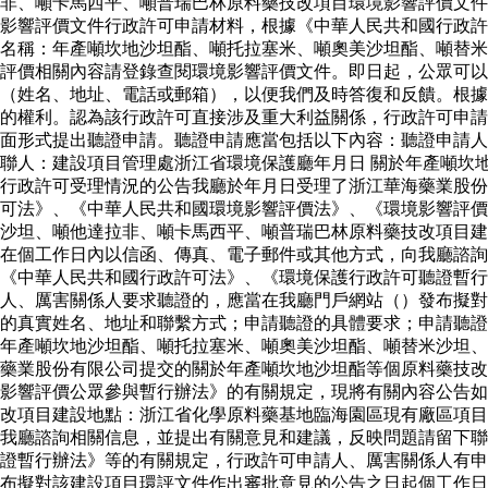
非、噸卡馬西平、噸普瑞巴林原料藥技改項目環境影響評價文件
影響評價文件行政許可申請材料，根據《中華人民共和國行政許
名稱：年產噸坎地沙坦酯、噸托拉塞米、噸奧美沙坦酯、噸替米
評價相關內容請登錄查閱環境影響評價文件。即日起，公眾可
（姓名、地址、電話或郵箱），以便我們及時答復和反饋。根據
的權利。認為該行政許可直接涉及重大利益關係，行政許可申請
面形式提出聽證申請。聽證申請應當包括以下內容：聽證申請人
聯人：建設項目管理處浙江省環境保護廳年月日 關於年產噸坎
行政許可受理情況的公告我廳於年月日受理了浙江華海藥業股份
可法》、《中華人民共和國環境影響評價法》、《環境影響評價
沙坦、噸他達拉非、噸卡馬西平、噸普瑞巴林原料藥技改項目建
在個工作日內以信函、傳真、電子郵件或其他方式，向我廳諮
《中華人民共和國行政許可法》、《環境保護行政許可聽證暫行
人、厲害關係人要求聽證的，應當在我廳門戶網站（）發布擬對
的真實姓名、地址和聯繫方式；申請聽證的具體要求；申請聽
年產噸坎地沙坦酯、噸托拉塞米、噸奧美沙坦酯、噸替米沙坦、
藥業股份有限公司提交的關於年產噸坎地沙坦酯等個原料藥技改
影響評價公眾參與暫行辦法》的有關規定，現將有關內容公告如
改項目建設地點：浙江省化學原料藥基地臨海園區現有廠區項目
我廳諮詢相關信息，並提出有關意見和建議，反映問題請留下聯
證暫行辦法》等的有關規定，行政許可申請人、厲害關係人有申
布擬對該建設項目環評文件作出審批意見的公告之日起個工作日