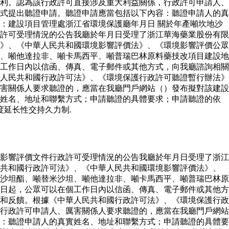
利。認為該行政許可直接涉及重大利益關係，行政許可申請人、
式提出聽證申請。聽證申請應當包括以下內容：聽證申請人的真
：建設項目管理處浙江省環境保護廳年月日 關於年產噸坎地沙
許可受理情況的公告我廳於年月日受理了浙江華海藥業股份有限
》、《中華人民共和國環境影響評價法》、《環境影響評價公眾
、噸他達拉非、噸卡馬西平、噸普瑞巴林原料藥技改項目建設地
工作日內以信函、傳真、電子郵件或其他方式，向我廳諮詢相關
人民共和國行政許可法》、《環境保護行政許可聽證暫行辦法》
害關係人要求聽證的，應當在我廳門戶網站（）發布擬對該建設
實姓名、地址和聯繫方式；申請聽證的具體要求；申請聽證的依
度延长性交持久力制.
影響評價文件行政許可受理情況的公告我廳於年月日受理了浙江
民共和國行政許可法》、《中華人民共和國環境影響評價法》、
沙坦酯、噸替米沙坦、噸他達拉非、噸卡馬西平、噸普瑞巴林原
日起，公眾可以在個工作日內以信函、傳真、電子郵件或其他方
和反饋。根據《中華人民共和國行政許可法》、《環境保護行政
行政許可申請人、厲害關係人要求聽證的，應當在我廳門戶網站
：聽證申請人的真實姓名、地址和聯繫方式；申請聽證的具體要