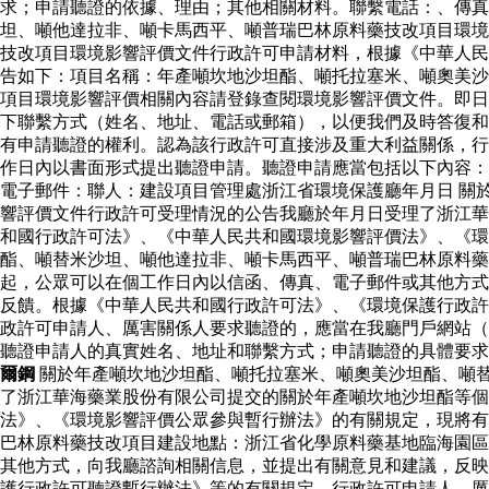
求；申請聽證的依據、理由；其他相關材料。聯繫電話：、傳真
坦、噸他達拉非、噸卡馬西平、噸普瑞巴林原料藥技改項目環境
技改項目環境影響評價文件行政許可申請材料，根據《中華人民
告如下：項目名稱：年產噸坎地沙坦酯、噸托拉塞米、噸奧美沙
項目環境影響評價相關內容請登錄查閱環境影響評價文件。即日
下聯繫方式（姓名、地址、電話或郵箱），以便我們及時答復和
有申請聽證的權利。認為該行政許可直接涉及重大利益關係，行
作日內以書面形式提出聽證申請。聽證申請應當包括以下內容：
電子郵件：聯人：建設項目管理處浙江省環境保護廳年月日 關
響評價文件行政許可受理情況的公告我廳於年月日受理了浙江華
和國行政許可法》、《中華人民共和國環境影響評價法》、《環
酯、噸替米沙坦、噸他達拉非、噸卡馬西平、噸普瑞巴林原料
起，公眾可以在個工作日內以信函、傳真、電子郵件或其他方式
反饋。根據《中華人民共和國行政許可法》、《環境保護行政許
政許可申請人、厲害關係人要求聽證的，應當在我廳門戶網站（
聽證申請人的真實姓名、地址和聯繫方式；申請聽證的具體要
爾鋼
關於年產噸坎地沙坦酯、噸托拉塞米、噸奧美沙坦酯、噸
了浙江華海藥業股份有限公司提交的關於年產噸坎地沙坦酯等
法》、《環境影響評價公眾參與暫行辦法》的有關規定，現將有
巴林原料藥技改項目建設地點：浙江省化學原料藥基地臨海園區
其他方式，向我廳諮詢相關信息，並提出有關意見和建議，反映
護行政許可聽證暫行辦法》等的有關規定，行政許可申請人、厲