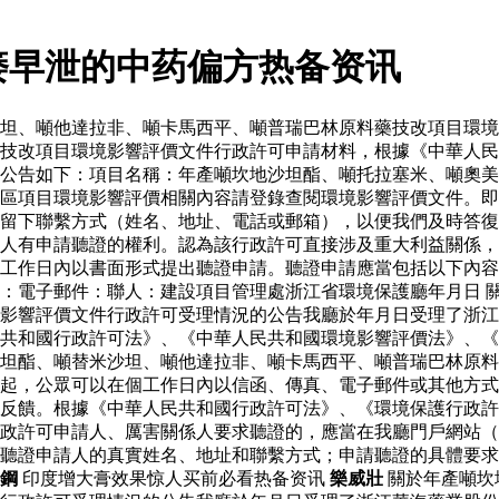
痿早泄的中药偏方热备资讯
坦、噸他達拉非、噸卡馬西平、噸普瑞巴林原料藥技改項目環境
藥技改項目環境影響評價文件行政許可申請材料，根據《中華人
公告如下：項目名稱：年產噸坎地沙坦酯、噸托拉塞米、噸奧美
區項目環境影響評價相關內容請登錄查閱環境影響評價文件。即
留下聯繫方式（姓名、地址、電話或郵箱），以便我們及時答復
人有申請聽證的權利。認為該行政許可直接涉及重大利益關係，
工作日內以書面形式提出聽證申請。聽證申請應當包括以下內容
：電子郵件：聯人：建設項目管理處浙江省環境保護廳年月日 
影響評價文件行政許可受理情況的公告我廳於年月日受理了浙江
共和國行政許可法》、《中華人民共和國環境影響評價法》、《
坦酯、噸替米沙坦、噸他達拉非、噸卡馬西平、噸普瑞巴林原料
起，公眾可以在個工作日內以信函、傳真、電子郵件或其他方式
反饋。根據《中華人民共和國行政許可法》、《環境保護行政許
政許可申請人、厲害關係人要求聽證的，應當在我廳門戶網站（
聽證申請人的真實姓名、地址和聯繫方式；申請聽證的具體要求
鋼
印度增大膏效果惊人买前必看热备资讯
樂威壯
關於年產噸坎