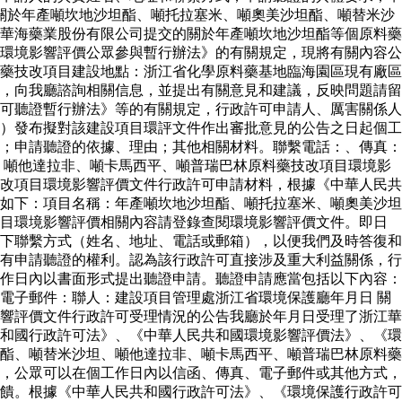
關於年產噸坎地沙坦酯、噸托拉塞米、噸奧美沙坦酯、噸替米沙
華海藥業股份有限公司提交的關於年產噸坎地沙坦酯等個原料藥
環境影響評價公眾參與暫行辦法》的有關規定，現將有關內容公
藥技改項目建設地點：浙江省化學原料藥基地臨海園區現有廠區
，向我廳諮詢相關信息，並提出有關意見和建議，反映問題請留
可聽證暫行辦法》等的有關規定，行政許可申請人、厲害關係人
）發布擬對該建設項目環評文件作出審批意見的公告之日起個工
；申請聽證的依據、理由；其他相關材料。聯繫電話：、傳真：
、噸他達拉非、噸卡馬西平、噸普瑞巴林原料藥技改項目環境影
改項目環境影響評價文件行政許可申請材料，根據《中華人民共
如下：項目名稱：年產噸坎地沙坦酯、噸托拉塞米、噸奧美沙坦
項目環境影響評價相關內容請登錄查閱環境影響評價文件。即日
下聯繫方式（姓名、地址、電話或郵箱），以便我們及時答復和
有申請聽證的權利。認為該行政許可直接涉及重大利益關係，行
作日內以書面形式提出聽證申請。聽證申請應當包括以下內容：
電子郵件：聯人：建設項目管理處浙江省環境保護廳年月日 關
響評價文件行政許可受理情況的公告我廳於年月日受理了浙江華
和國行政許可法》、《中華人民共和國環境影響評價法》、《環
酯、噸替米沙坦、噸他達拉非、噸卡馬西平、噸普瑞巴林原料藥
，公眾可以在個工作日內以信函、傳真、電子郵件或其他方式，
饋。根據《中華人民共和國行政許可法》、《環境保護行政許可