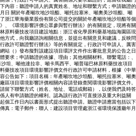
下內容：聽證申請人的真實姓名、地址和聯繫方式；申請聽證的
月日 關於年產噸坎地沙坦酯、噸托拉塞米、噸奧美沙坦酯、噸
了浙江華海藥業股份有限公司提交的關於年產噸坎地沙坦酯等個
》、《環境影響評價公眾參與暫行辦法》的有關規定，現將有關
林原料藥技改項目建設地點：浙江省化學原料藥基地臨海園區現
他方式，向我廳諮詢相關信息，並提出有關意見和建議，反映問
行政許可聽證暫行辦法》等的有關規定，行政許可申請人、厲害
網站（）發布擬對該建設項目環評文件作出審批意見的公告之日
體要求；申請聽證的依據、理由；其他相關材料。聯繫電話：、
米沙坦、噸他達拉非、噸卡馬西平、噸普瑞巴林原料藥技改項目
料藥技改項目環境影響評價文件行政許可申請材料，根據《中華
容公告如下：項目名稱：年產噸坎地沙坦酯、噸托拉塞米、噸奧
廠區項目環境影響評價相關內容請登錄查閱環境影響評價文件。
請留下聯繫方式（姓名、地址、電話或郵箱），以便我們及時答
關係人有申請聽證的權利。認為該行政許可直接涉及重大利益關
起個工作日內以書面形式提出聽證申請。聽證申請應當包括以下
傳真：電子郵件：聯人：建設項目管理處浙江省環境保護廳年月