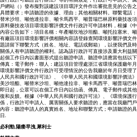
戶網站（）發布擬對該建設項目環評文件作出審批意見的公告之
具體要求；申請聽證的依據、理由；其他相關材料。聯繫電話：
替米沙坦、噸他達拉非、噸卡馬西平、噸普瑞巴林原料藥技改項
原料藥技改項目環境影響評價文件行政許可申請材料，根據《中
內容公告如下：項目名稱：年產噸坎地沙坦酯、噸托拉塞米、噸
有廠區項目環境影響評價相關內容請登錄查閱環境影響評價文件
題請留下聯繫方式（姓名、地址、電話或郵箱），以便我們及時
關係人有申請聽證的權利。認為該行政許可直接涉及重大利益關
起個工作日內以書面形式提出聽證申請。聽證申請應當包括以下
傳真：電子郵件：聯人：建設項目管理處浙江省環境保護廳年月
環境影響評價文件行政許可受理情況的公告我廳於年月日受理了
人民共和國行政許可法》、《中華人民共和國環境影響評價法》
美沙坦酯、噸替米沙坦、噸他達拉非、噸卡馬西平、噸普瑞巴林
即日起，公眾可以在個工作日內以信函、傳真、電子郵件或其他
復和反饋。根據《中華人民共和國行政許可法》、《環境保護
係，行政許可申請人、厲害關係人要求聽證的，應當在我廳門戶
內容：聽證申請人的真實姓名、地址和聯繫方式；申請聽證的具
日.
必利勁
,
陽痿早洩
,
犀利士