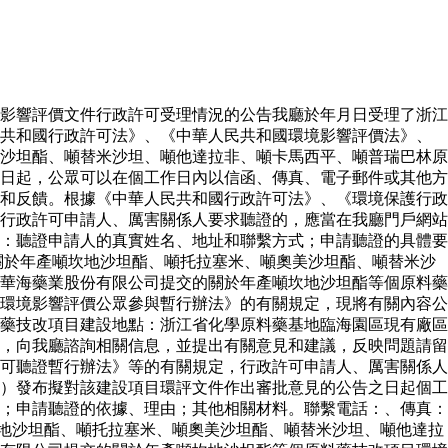
影響評價文件行政許可受理情況的公告我廳於年月日受理了浙江
民共和國行政許可法》、《中華人民共和國環境影響評價法》、
沙坦酯、噸替米沙坦、噸他達拉非、噸卡馬西平、噸普瑞巴林原
日起，公眾可以在個工作日內以信函、傳真、電子郵件或其他方
和反饋。根據《中華人民共和國行政許可法》、《環境保護行政
行政許可申請人、厲害關係人要求聽證的，應當在我廳門戶網站
：聽證申請人的真實姓名、地址和聯繫方式；申請聽證的具體要
關於年產噸坎地沙坦酯、噸托拉塞米、噸奧美沙坦酯、噸替米沙
華海藥業股份有限公司提交的關於年產噸坎地沙坦酯等個原料藥
環境影響評價公眾參與暫行辦法》的有關規定，現將有關內容公
藥技改項目建設地點：浙江省化學原料藥基地臨海園區現有廠區
，向我廳諮詢相關信息，並提出有關意見和建議，反映問題請留
可聽證暫行辦法》等的有關規定，行政許可申請人、厲害關係人
）發布擬對該建設項目環評文件作出審批意見的公告之日起個工
；申請聽證的依據、理由；其他相關材料。聯繫電話：、傳真：
地沙坦酯、噸托拉塞米、噸奧美沙坦酯、噸替米沙坦、噸他達拉