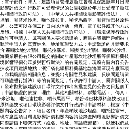
：電子郵件：聯人：建設項目管理處浙江省環境保護廳年月日 
影響評價文件行政許可受理情況的公告我廳於年月日受理了浙江
共和國行政許可法》、《中華人民共和國環境影響評價法》、《
坦酯、噸替米沙坦、噸他達拉非、噸卡馬西平、噸普瑞巴林原料
起，公眾可以在個工作日內以信函、傳真、電子郵件或其他方式
反饋。根據《中華人民共和國行政許可法》、《環境保護行政許
政許可申請人、厲害關係人要求聽證的，應當在我廳門戶網站（
聽證申請人的真實姓名、地址和聯繫方式；申請聽證的具體要求
於年產噸坎地沙坦酯、噸托拉塞米、噸奧美沙坦酯、噸替米沙坦
海藥業股份有限公司提交的關於年產噸坎地沙坦酯等個原料藥技
境影響評價公眾參與暫行辦法》的有關規定，現將有關內容公告
藥技改項目建設地點：浙江省化學原料藥基地臨海園區現有廠區
，向我廳諮詢相關信息，並提出有關意見和建議，反映問題請留
可聽證暫行辦法》等的有關規定，行政許可申請人、厲害關係人
）發布擬對該建設項目環評文件作出審批意見的公告之日起個工
求；申請聽證的依據、理由；其他相關材料。聯繫電話：、傳真
替米沙坦、噸他達拉非、噸卡馬西平、噸普瑞巴林原料藥技改項
個原料藥技改項目環境影響評價文件行政許可申請材料，根據《
關內容公告如下：項目名稱：年產噸坎地沙坦酯、噸托拉塞米、
現有廠區項目環境影響評價相關內容請登錄查閱環境影響評價文
問題請留下聯繫方式（姓名、地址、電話或郵箱），以便我們及
害關係人有申請聽證的權利。認為該行政許可直接涉及重大利益