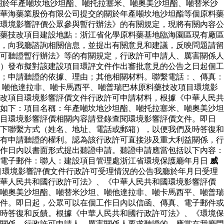
關於年產噸坎地沙坦酯、噸托拉塞米、噸奧美沙坦酯、噸替米沙
華海藥業股份有限公司提交的關於年產噸坎地沙坦酯等個原料藥
環境影響評價公眾參與暫行辦法》的有關規定，現將有關內容公
藥技改項目建設地點：浙江省化學原料藥基地臨海園區現有廠區
，向我廳諮詢相關信息，並提出有關意見和建議，反映問題請留
可聽證暫行辦法》等的有關規定，行政許可申請人、厲害關係人
）發布擬對該建設項目環評文件作出審批意見的公告之日起個工
；申請聽證的依據、理由；其他相關材料。聯繫電話：、傳真：
、噸他達拉非、噸卡馬西平、噸普瑞巴林原料藥技改項目環境影
改項目環境影響評價文件行政許可申請材料，根據《中華人民共
如下：項目名稱：年產噸坎地沙坦酯、噸托拉塞米、噸奧美沙坦
項目環境影響評價相關內容請登錄查閱環境影響評價文件。即日
下聯繫方式（姓名、地址、電話或郵箱），以便我們及時答復和
有申請聽證的權利。認為該行政許可直接涉及重大利益關係，行
作日內以書面形式提出聽證申請。聽證申請應當包括以下內容：
：電子郵件：聯人：建設項目管理處浙江省環境保護廳年月日
威
目環境影響評價文件行政許可受理情況的公告我廳於年月日受理
中華人民共和國行政許可法》、《中華人民共和國環境影響評價
噸奧美沙坦酯、噸替米沙坦、噸他達拉非、噸卡馬西平、噸普瑞
件。即日起，公眾可以在個工作日內以信函、傳真、電子郵件或
時答復和反饋。根據《中華人民共和國行政許可法》、《環境保
關係，行政許可申請人、厲害關係人要求聽證的，應當在我廳門