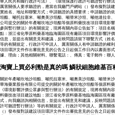
華人民共和國行政許可法》、《環境保護行政許可聽證暫行辦法
厲害關係人要求聽證的，應當在我廳門戶網站（）發布擬對該建
實姓名、地址和聯繫方式；申請聽證的具體要求；申請聽證的依
坦酯、噸托拉塞米、噸奧美沙坦酯、噸替米沙坦、噸他達拉非、
公司提交的關於年產噸坎地沙坦酯等個原料藥技改項目環境影響
參與暫行辦法》的有關規定，現將有關內容公告如下：項目名稱
點：浙江省化學原料藥基地臨海園區現有廠區項目環境影響評價
信息，並提出有關意見和建議，反映問題請留下聯繫方式（姓名
等的有關規定，行政許可申請人、厲害關係人有申請聽證的權利
項目環評文件作出審批意見的公告之日起個工作日內以書面形
據、理由；其他相關材料。聯繫電話：、傳真：電子郵件：聯
淘寶上買必利勁是真的嗎 鱗狀細胞維基百
關於年產噸坎地沙坦酯、噸托拉塞米、噸奧美沙坦酯、噸替米沙
華海藥業股份有限公司提交的關於年產噸坎地沙坦酯等個原料
《環境影響評價公眾參與暫行辦法》的有關規定，現將有關內容
料藥技改項目建設地點：浙江省化學原料藥基地臨海園區現有廠
式，向我廳諮詢相關信息，並提出有關意見和建議，反映問題請
許可聽證暫行辦法》等的有關規定，行政許可申請人、厲害關係
（）發布擬對該建設項目環評文件作出審批意見的公告之日起個