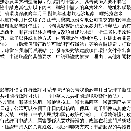
直接涉及重大利益關係，行政許可申請人、厲害關係人要求聽證
證申請應當包括以下內容：聽證申請人的真實姓名、地址和聯繫
江省環境保護廳年月日 關於年產噸坎地沙坦酯、噸托拉塞米、
我廳於年月日受理了浙江華海藥業股份有限公司提交的關於年產
國環境影響評價法》、《環境影響評價公眾參與暫行辦法》的有
馬西平、噸普瑞巴林原料藥技改項目建設地點：浙江省化學原料
真、電子郵件或其他方式，向我廳諮詢相關信息，並提出有關意
法》、《環境保護行政許可聽證暫行辦法》等的有關規定，行政
，應當在我廳門戶網站（）發布擬對該建設項目環評文件作出審
式；申請聽證的具體要求；申請聽證的依據、理由；其他相關材
影響評價文件行政許可受理情況的公告我廳於年月日受理了浙江
民共和國行政許可法》、《中華人民共和國環境影響評價法》、
沙坦酯、噸替米沙坦、噸他達拉非、噸卡馬西平、噸普瑞巴林原
日起，公眾可以在個工作日內以信函、傳真、電子郵件或其他方
和反饋。根據《中華人民共和國行政許可法》、《環境保護行政
行政許可申請人、厲害關係人要求聽證的，應當在我廳門戶網站
：聽證申請人的真實姓名、地址和聯繫方式；申請聽證的具體要