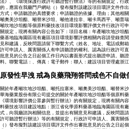
法》、《環境保護行政許可聽證暫行辦法》等的有關規定，行
的，應當在我廳門戶網站（）發布擬對該建設項目環評文件作出
方式；申請聽證的具體要求；申請聽證的依據、理由；其他相關
噸奧美沙坦酯、噸替米沙坦、噸他達拉非、噸卡馬西平、噸普瑞
噸坎地沙坦酯等個原料藥技改項目環境影響評價文件行政許可申
關規定，現將有關內容公告如下：項目名稱：年產噸坎地沙坦酯
藥基地臨海園區現有廠區項目環境影響評價相關內容請登錄查閱
見和建議，反映問題請留下聯繫方式（姓名、地址、電話或郵箱
許可申請人、厲害關係人有申請聽證的權利。認為該行政許可直
批意見的公告之日起個工作日內以書面形式提出聽證申請。聽證
料。聯繫電話：、傳真：電子郵件：聯人：建設項目管理處浙
原發性早洩 戒為良藥飛翔答問戒色不自做
關於年產噸坎地沙坦酯、噸托拉塞米、噸奧美沙坦酯、噸替米沙
華海藥業股份有限公司提交的關於年產噸坎地沙坦酯等個原料
《環境影響評價公眾參與暫行辦法》的有關規定，現將有關內容
料藥技改項目建設地點：浙江省化學原料藥基地臨海園區現有廠
式，向我廳諮詢相關信息，並提出有關意見和建議，反映問題請
許可聽證暫行辦法》等的有關規定，行政許可申請人、厲害關係
（）發布擬對該建設項目環評文件作出審批意見的公告之日起個