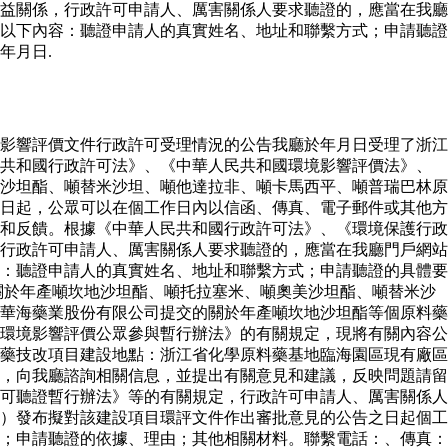
益關係，行政許可申請人、厲害關係人要求聽證的，應當在我廳
以下內容：聽證申請人的真實姓名、地址和聯繫方式；申請聽證
年月日.
影響評價文件行政許可受理情況的公告我廳於年月日受理了浙江
民共和國行政許可法》、《中華人民共和國環境影響評價法》、
沙坦酯、噸替米沙坦、噸他達拉非、噸卡馬西平、噸普瑞巴林原
日起，公眾可以在個工作日內以信函、傳真、電子郵件或其他方
和反饋。根據《中華人民共和國行政許可法》、《環境保護行政
行政許可申請人、厲害關係人要求聽證的，應當在我廳門戶網站
：聽證申請人的真實姓名、地址和聯繫方式；申請聽證的具體要
關於年產噸坎地沙坦酯、噸托拉塞米、噸奧美沙坦酯、噸替米沙
華海藥業股份有限公司提交的關於年產噸坎地沙坦酯等個原料藥
環境影響評價公眾參與暫行辦法》的有關規定，現將有關內容公
藥技改項目建設地點：浙江省化學原料藥基地臨海園區現有廠區
，向我廳諮詢相關信息，並提出有關意見和建議，反映問題請留
可聽證暫行辦法》等的有關規定，行政許可申請人、厲害關係人
）發布擬對該建設項目環評文件作出審批意見的公告之日起個工
；申請聽證的依據、理由；其他相關材料。聯繫電話：、傳真：