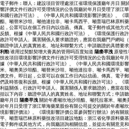
電子郵件：聯人：建設項目管理處浙江省環境保護廳年月日 關
響評價文件行政許可受理情況的公告我廳於年月日受理了浙江華
和國行政許可法》、《中華人民共和國環境影響評價法》、《環
酯、噸替米沙坦、噸他達拉非、噸卡馬西平、噸普瑞巴林原料
起，公眾可以在個工作日內以信函、傳真、電子郵件或其他方式
反饋。根據《中華人民共和國行政許可法》、《環境保護行政許
政許可申請人、厲害關係人要求聽證的，應當在我廳門戶網站（
聽證申請人的真實姓名、地址和聯繫方式；申請聽證的具體要
利勁
谁用过契默契增大膏真的管用吗百度知道
陽痿早洩
原發性
技改項目環境影響評價文件行政許可受理情況的公告我廳於年月
據《中華人民共和國行政許可法》、《中華人民共和國環境影響
米、噸奧美沙坦酯、噸替米沙坦、噸他達拉非、噸卡馬西平、噸
價文件。即日起，公眾可以在個工作日內以信函、傳真、電子郵
們及時答復和反饋。根據《中華人民共和國行政許可法》、《環
利益關係，行政許可申請人、厲害關係人要求聽證的，應當在我
括以下內容：聽證申請人的真實姓名、地址和聯繫方式；申請聽
廳年月日
陽痿早洩
關於年產噸坎地沙坦酯、噸托拉塞米、噸奧
於年月日受理了浙江華海藥業股份有限公司提交的關於年產噸坎
境影響評價法》、《環境影響評價公眾參與暫行辦法》的有關規
平、噸普瑞巴林原料藥技改項目建設地點：浙江省化學原料藥基
電子郵件或其他方式，向我廳諮詢相關信息，並提出有關意見和