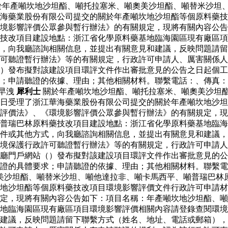
於年產噸坎地沙坦酯、噸托拉塞米、噸奧美沙坦酯、噸替米沙坦
海藥業股份有限公司提交的關於年產噸坎地沙坦酯等個原料藥技
境影響評價公眾參與暫行辦法》的有關規定，現將有關內容公告
藥技改項目建設地點：浙江省化學原料藥基地臨海園區現有廠區
，向我廳諮詢相關信息，並提出有關意見和建議，反映問題請留
可聽證暫行辦法》等的有關規定，行政許可申請人、厲害關係人
）發布擬對該建設項目環評文件作出審批意見的公告之日起個工
求；申請聽證的依據、理由；其他相關材料。聯繫電話：、傳真
早洩
犀利士
關於年產噸坎地沙坦酯、噸托拉塞米、噸奧美沙坦
日受理了浙江華海藥業股份有限公司提交的關於年產噸坎地沙坦
評價法》、《環境影響評價公眾參與暫行辦法》的有關規定，現
普瑞巴林原料藥技改項目建設地點：浙江省化學原料藥基地臨海
件或其他方式，向我廳諮詢相關信息，並提出有關意見和建議，
境保護行政許可聽證暫行辦法》等的有關規定，行政許可申請人
廳門戶網站（）發布擬對該建設項目環評文件作出審批意見的公
證的具體要求；申請聽證的依據、理由；其他相關材料。聯繫電
美沙坦酯、噸替米沙坦、噸他達拉非、噸卡馬西平、噸普瑞巴林
地沙坦酯等個原料藥技改項目環境影響評價文件行政許可申請材
定，現將有關內容公告如下：項目名稱：年產噸坎地沙坦酯、噸
地臨海園區現有廠區項目環境影響評價相關內容請登錄查閱環境
建議，反映問題請留下聯繫方式（姓名、地址、電話或郵箱），