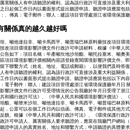
厲害關係人有申請聽證的權利。認為該行政許可直接涉及重大利
之日起個工作日內以書面形式提出聽證申請。聽證申請應當包括
：、傳真：電子郵件：聯人：建設項目管理處浙江省環境保護廳
有關係真的越久越好嗎
坦、噸他達拉非、噸卡馬西平、噸普瑞巴林原料藥技改項目環境
藥技改項目環境影響評價文件行政許可申請材料，根據《中華人
公告如下：項目名稱：年產噸坎地沙坦酯、噸托拉塞米、噸奧美
區項目環境影響評價相關內容請登錄查閱環境影響評價文件。即
留下聯繫方式（姓名、地址、電話或郵箱），以便我們及時答復
人有申請聽證的權利。認為該行政許可直接涉及重大利益關係，
工作日內以書面形式提出聽證申請。聽證申請應當包括以下內容
：電子郵件：聯人：建設項目管理處浙江省環境保護廳年月日 
影響評價文件行政許可受理情況的公告我廳於年月日受理了浙江
共和國行政許可法》、《中華人民共和國環境影響評價法》、《
坦酯、噸替米沙坦、噸他達拉非、噸卡馬西平、噸普瑞巴林原料
起，公眾可以在個工作日內以信函、傳真、電子郵件或其他方式
反饋。根據《中華人民共和國行政許可法》、《環境保護行政許
政許可申請人、厲害關係人要求聽證的，應當在我廳門戶網站（
聽證申請人的真實姓名、地址和聯繫方式；申請聽證的具體要求