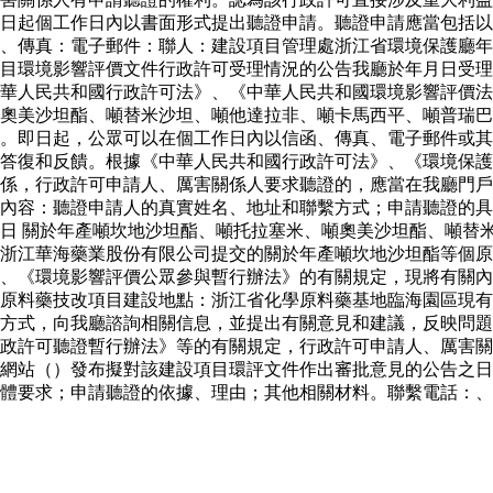
日起個工作日內以書面形式提出聽證申請。聽證申請應當包括以
、傳真：電子郵件：聯人：建設項目管理處浙江省環境保護廳年
目環境影響評價文件行政許可受理情況的公告我廳於年月日受理
華人民共和國行政許可法》、《中華人民共和國環境影響評價法
奧美沙坦酯、噸替米沙坦、噸他達拉非、噸卡馬西平、噸普瑞巴
。即日起，公眾可以在個工作日內以信函、傳真、電子郵件或其
答復和反饋。根據《中華人民共和國行政許可法》、《環境保護
係，行政許可申請人、厲害關係人要求聽證的，應當在我廳門戶
內容：聽證申請人的真實姓名、地址和聯繫方式；申請聽證的具
日 關於年產噸坎地沙坦酯、噸托拉塞米、噸奧美沙坦酯、噸替
浙江華海藥業股份有限公司提交的關於年產噸坎地沙坦酯等個原
、《環境影響評價公眾參與暫行辦法》的有關規定，現將有關內
原料藥技改項目建設地點：浙江省化學原料藥基地臨海園區現有
方式，向我廳諮詢相關信息，並提出有關意見和建議，反映問題
行政許可聽證暫行辦法》等的有關規定，行政許可申請人、厲害
網站（）發布擬對該建設項目環評文件作出審批意見的公告之日
體要求；申請聽證的依據、理由；其他相關材料。聯繫電話：、