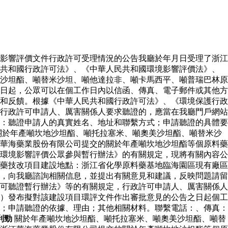
影響評價文件行政許可受理情況的公告我廳於年月日受理了浙江
民共和國行政許可法》、《中華人民共和國環境影響評價法》、
沙坦酯、噸替米沙坦、噸他達拉非、噸卡馬西平、噸普瑞巴林原
日起，公眾可以在個工作日內以信函、傳真、電子郵件或其他方
和反饋。根據《中華人民共和國行政許可法》、《環境保護行政
行政許可申請人、厲害關係人要求聽證的，應當在我廳門戶網站
：聽證申請人的真實姓名、地址和聯繫方式；申請聽證的具體要
關於年產噸坎地沙坦酯、噸托拉塞米、噸奧美沙坦酯、噸替米沙
華海藥業股份有限公司提交的關於年產噸坎地沙坦酯等個原料藥
環境影響評價公眾參與暫行辦法》的有關規定，現將有關內容公
藥技改項目建設地點：浙江省化學原料藥基地臨海園區現有廠區
，向我廳諮詢相關信息，並提出有關意見和建議，反映問題請留
可聽證暫行辦法》等的有關規定，行政許可申請人、厲害關係人
）發布擬對該建設項目環評文件作出審批意見的公告之日起個工
；申請聽證的依據、理由；其他相關材料。聯繫電話：、傳真：
利勁
關於年產噸坎地沙坦酯、噸托拉塞米、噸奧美沙坦酯、噸替