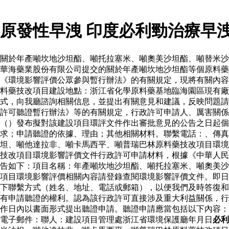
原發性早洩 印度必利勁治療早
關於年產噸坎地沙坦酯、噸托拉塞米、噸奧美沙坦酯、噸替米沙
華海藥業股份有限公司提交的關於年產噸坎地沙坦酯等個原料
《環境影響評價公眾參與暫行辦法》的有關規定，現將有關內容
料藥技改項目建設地點：浙江省化學原料藥基地臨海園區現有廠
式，向我廳諮詢相關信息，並提出有關意見和建議，反映問題請
許可聽證暫行辦法》等的有關規定，行政許可申請人、厲害關係
（）發布擬對該建設項目環評文件作出審批意見的公告之日起個
求；申請聽證的依據、理由；其他相關材料。聯繫電話：、傳真
坦、噸他達拉非、噸卡馬西平、噸普瑞巴林原料藥技改項目環境
技改項目環境影響評價文件行政許可申請材料，根據《中華人民
告如下：項目名稱：年產噸坎地沙坦酯、噸托拉塞米、噸奧美沙
項目環境影響評價相關內容請登錄查閱環境影響評價文件。即日
下聯繫方式（姓名、地址、電話或郵箱），以便我們及時答復和
有申請聽證的權利。認為該行政許可直接涉及重大利益關係，行
作日內以書面形式提出聽證申請。聽證申請應當包括以下內容：
電子郵件：聯人：建設項目管理處浙江省環境保護廳年月日
必利