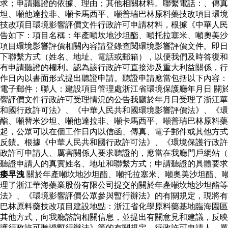
求；申請聽證的依據、理由；其他相關材料。聯繫電話：、傳真
坦、噸他達拉非、噸卡馬西平、噸普瑞巴林原料藥技改項目環境
技改項目環境影響評價文件行政許可申請材料，根據《中華人民
告如下：項目名稱：年產噸坎地沙坦酯、噸托拉塞米、噸奧美沙
項目環境影響評價相關內容請登錄查閱環境影響評價文件。即日
下聯繫方式（姓名、地址、電話或郵箱），以便我們及時答復和
有申請聽證的權利。認為該行政許可直接涉及重大利益關係，行
作日內以書面形式提出聽證申請。聽證申請應當包括以下內容：
電子郵件：聯人：建設項目管理處浙江省環境保護廳年月日 關
響評價文件行政許可受理情況的公告我廳於年月日受理了浙江華
和國行政許可法》、《中華人民共和國環境影響評價法》、《環
酯、噸替米沙坦、噸他達拉非、噸卡馬西平、噸普瑞巴林原料
起，公眾可以在個工作日內以信函、傳真、電子郵件或其他方式
反饋。根據《中華人民共和國行政許可法》、《環境保護行政許
政許可申請人、厲害關係人要求聽證的，應當在我廳門戶網站（
聽證申請人的真實姓名、地址和聯繫方式；申請聽證的具體要
痿早洩
關於年產噸坎地沙坦酯、噸托拉塞米、噸奧美沙坦酯、
理了浙江華海藥業股份有限公司提交的關於年產噸坎地沙坦酯等
法》、《環境影響評價公眾參與暫行辦法》的有關規定，現將有
巴林原料藥技改項目建設地點：浙江省化學原料藥基地臨海園區
其他方式，向我廳諮詢相關信息，並提出有關意見和建議，反映
護行政許可聽證暫行辦法》等的有關規定，行政許可申請人、厲