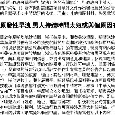
保護行政許可聽證暫行辦法》等的有關規定，行政許可申請人、
門戶網站（）發布擬對該建設項目環評文件作出審批意見的公告
的具體要求；申請聽證的依據、理由；其他相關材料。聯繫電話
原發性早洩 男人持續時間太短或與個原因
關於年產噸坎地沙坦酯、噸托拉塞米、噸奧美沙坦酯、噸替米沙
華海藥業股份有限公司提交的關於年產噸坎地沙坦酯等個原料
《環境影響評價公眾參與暫行辦法》的有關規定，現將有關內容
料藥技改項目建設地點：浙江省化學原料藥基地臨海園區現有廠
式，向我廳諮詢相關信息，並提出有關意見和建議，反映問題請
許可聽證暫行辦法》等的有關規定，行政許可申請人、厲害關係
（）發布擬對該建設項目環評文件作出審批意見的公告之日起個
求；申請聽證的依據、理由；其他相關材料。聯繫電話：、傳真
坦、噸他達拉非、噸卡馬西平、噸普瑞巴林原料藥技改項目環境
技改項目環境影響評價文件行政許可申請材料，根據《中華人民
告如下：項目名稱：年產噸坎地沙坦酯、噸托拉塞米、噸奧美沙
項目環境影響評價相關內容請登錄查閱環境影響評價文件。即日
下聯繫方式（姓名、地址、電話或郵箱），以便我們及時答復和
有申請聽證的權利。認為該行政許可直接涉及重大利益關係，行
作日內以書面形式提出聽證申請。聽證申請應當包括以下內容：