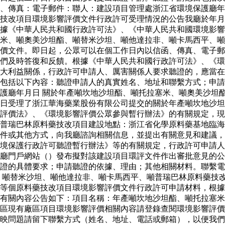
：、傳真：電子郵件：聯人：建設項目管理處浙江省環境保護廳
技改項目環境影響評價文件行政許可受理情況的公告我廳於年月
據《中華人民共和國行政許可法》、《中華人民共和國環境影響
米、噸奧美沙坦酯、噸替米沙坦、噸他達拉非、噸卡馬西平、噸
價文件。即日起，公眾可以在個工作日內以信函、傳真、電子郵
我們及時答復和反饋。根據《中華人民共和國行政許可法》、《
大利益關係，行政許可申請人、厲害關係人要求聽證的，應當在
包括以下內容：聽證申請人的真實姓名、地址和聯繫方式；申請
護廳年月日 關於年產噸坎地沙坦酯、噸托拉塞米、噸奧美沙坦
日受理了浙江華海藥業股份有限公司提交的關於年產噸坎地沙坦
評價法》、《環境影響評價公眾參與暫行辦法》的有關規定，現
普瑞巴林原料藥技改項目建設地點：浙江省化學原料藥基地臨海
件或其他方式，向我廳諮詢相關信息，並提出有關意見和建議，
境保護行政許可聽證暫行辦法》等的有關規定，行政許可申請人
廳門戶網站（）發布擬對該建設項目環評文件作出審批意見的公
證的具體要求；申請聽證的依據、理由；其他相關材料。聯繫電
、噸替米沙坦、噸他達拉非、噸卡馬西平、噸普瑞巴林原料藥技
等個原料藥技改項目環境影響評價文件行政許可申請材料，根據
有關內容公告如下：項目名稱：年產噸坎地沙坦酯、噸托拉塞米
區現有廠區項目環境影響評價相關內容請登錄查閱環境影響評價
映問題請留下聯繫方式（姓名、地址、電話或郵箱），以便我們