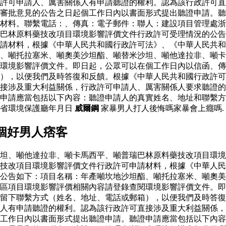
政許可申請人、厲害關係人有申請聽證的權利。認為該行政許可
審批意見的公告之日起個工作日內以書面形式提出聽證申請。聽
材料。聯繫電話：、傳真：電子郵件：聯人：建設項目管理處浙
巴林原料藥技改項目環境影響評價文件行政許可受理情況的公告
請材料，根據《中華人民共和國行政許可法》、《中華人民共和
、噸托拉塞米、噸奧美沙坦酯、噸替米沙坦、噸他達拉非、噸卡
環境影響評價文件。即日起，公眾可以在個工作日內以信函、傳
），以便我們及時答復和反饋。根據《中華人民共和國行政許可
接涉及重大利益關係，行政許可申請人、厲害關係人要求聽證的
申請應當包括以下內容：聽證申請人的真實姓名、地址和聯繫方
江省環境保護廳年月日
威爾鋼
家暴男人打人後悔嗎家暴會上癮嗎.
個好男人痞客
坦、噸他達拉非、噸卡馬西平、噸普瑞巴林原料藥技改項目環境
藥技改項目環境影響評價文件行政許可申請材料，根據《中華人
公告如下：項目名稱：年產噸坎地沙坦酯、噸托拉塞米、噸奧美
區項目環境影響評價相關內容請登錄查閱環境影響評價文件。即
留下聯繫方式（姓名、地址、電話或郵箱），以便我們及時答復
人有申請聽證的權利。認為該行政許可直接涉及重大利益關係，
工作日內以書面形式提出聽證申請。聽證申請應當包括以下內容