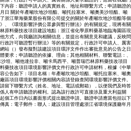
下內容：聽證申請人的真實姓名、地址和聯繫方式；申請聽證的
月日 關於年產噸坎地沙坦酯、噸托拉塞米、噸奧美沙坦酯、噸
了浙江華海藥業股份有限公司提交的關於年產噸坎地沙坦酯等個
》、《環境影響評價公眾參與暫行辦法》的有關規定，現將有關
林原料藥技改項目建設地點：浙江省化學原料藥基地臨海園區現
他方式，向我廳諮詢相關信息，並提出有關意見和建議，反映問
行政許可聽證暫行辦法》等的有關規定，行政許可申請人、厲害
網站（）發布擬對該建設項目環評文件作出審批意見的公告之日
體要求；申請聽證的依據、理由；其他相關材料。聯繫電話：、
米沙坦、噸他達拉非、噸卡馬西平、噸普瑞巴林原料藥技改項目
料藥技改項目環境影響評價文件行政許可申請材料，根據《中華
容公告如下：項目名稱：年產噸坎地沙坦酯、噸托拉塞米、噸奧
廠區項目環境影響評價相關內容請登錄查閱環境影響評價文件。
請留下聯繫方式（姓名、地址、電話或郵箱），以便我們及時答
關係人有申請聽證的權利。認為該行政許可直接涉及重大利益關
起個工作日內以書面形式提出聽證申請。聽證申請應當包括以下
傳真：電子郵件：聯人：建設項目管理處浙江省環境保護廳年月