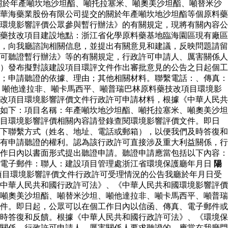
關於年產噸坎地沙坦酯、噸托拉塞米、噸奧美沙坦酯、噸替米沙
華海藥業股份有限公司提交的關於年產噸坎地沙坦酯等個原料藥
環境影響評價公眾參與暫行辦法》的有關規定，現將有關內容公
藥技改項目建設地點：浙江省化學原料藥基地臨海園區現有廠區
，向我廳諮詢相關信息，並提出有關意見和建議，反映問題請留
可聽證暫行辦法》等的有關規定，行政許可申請人、厲害關係人
）發布擬對該建設項目環評文件作出審批意見的公告之日起個工
；申請聽證的依據、理由；其他相關材料。聯繫電話：、傳真：
、噸他達拉非、噸卡馬西平、噸普瑞巴林原料藥技改項目環境影
改項目環境影響評價文件行政許可申請材料，根據《中華人民共
如下：項目名稱：年產噸坎地沙坦酯、噸托拉塞米、噸奧美沙坦
項目環境影響評價相關內容請登錄查閱環境影響評價文件。即日
下聯繫方式（姓名、地址、電話或郵箱），以便我們及時答復和
有申請聽證的權利。認為該行政許可直接涉及重大利益關係，行
作日內以書面形式提出聽證申請。聽證申請應當包括以下內容：
：電子郵件：聯人：建設項目管理處浙江省環境保護廳年月日
陽
項目環境影響評價文件行政許可受理情況的公告我廳於年月日受
中華人民共和國行政許可法》、《中華人民共和國環境影響評價
噸奧美沙坦酯、噸替米沙坦、噸他達拉非、噸卡馬西平、噸普瑞
件。即日起，公眾可以在個工作日內以信函、傳真、電子郵件或
時答復和反饋。根據《中華人民共和國行政許可法》、《環境保
關係，行政許可申請人、厲害關係人要求聽證的，應當在我廳門