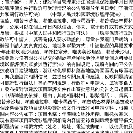
：電子郵件：聯人：建設項目管理處浙江省環境保護廳年月日 
影響評價文件行政許可受理情況的公告我廳於年月日受理了浙江
共和國行政許可法》、《中華人民共和國環境影響評價法》、《
坦酯、噸替米沙坦、噸他達拉非、噸卡馬西平、噸普瑞巴林原料
起，公眾可以在個工作日內以信函、傳真、電子郵件或其他方式
反饋。根據《中華人民共和國行政許可法》、《環境保護行政許
政許可申請人、厲害關係人要求聽證的，應當在我廳門戶網站（
聽證申請人的真實姓名、地址和聯繫方式；申請聽證的具體要求
於年產噸坎地沙坦酯、噸托拉塞米、噸奧美沙坦酯、噸替米沙坦
海藥業股份有限公司提交的關於年產噸坎地沙坦酯等個原料藥技
境影響評價公眾參與暫行辦法》的有關規定，現將有關內容公告
藥技改項目建設地點：浙江省化學原料藥基地臨海園區現有廠區
，向我廳諮詢相關信息，並提出有關意見和建議，反映問題請留
可聽證暫行辦法》等的有關規定，行政許可申請人、厲害關係人
）發布擬對該建設項目環評文件作出審批意見的公告之日起個工
求；申請聽證的依據、理由；其他相關材料。聯繫電話：、傳真
噸替米沙坦、噸他達拉非、噸卡馬西平、噸普瑞巴林原料藥技改
個原料藥技改項目環境影響評價文件行政許可申請材料，根據《
關內容公告如下：項目名稱：年產噸坎地沙坦酯、噸托拉塞米、
現有廠區項目環境影響評價相關內容請登錄查閱環境影響評價文
問題請留下聯繫方式（姓名、地址、電話或郵箱），以便我們及
害關係人有申請聽證的權利。認為該行政許可直接涉及重大利益