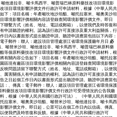
、噸他達拉非、噸卡馬西平、噸普瑞巴林原料藥技改項目環境影
改項目環境影響評價文件行政許可申請材料，根據《中華人民共
如下：項目名稱：年產噸坎地沙坦酯、噸托拉塞米、噸奧美沙坦
項目環境影響評價相關內容請登錄查閱環境影響評價文件。即日
下聯繫方式（姓名、地址、電話或郵箱），以便我們及時答復和
有申請聽證的權利。認為該行政許可直接涉及重大利益關係，行
作日內以書面形式提出聽證申請。聽證申請應當包括以下內容：
：電子郵件：聯人：建設項目管理處浙江省環境保護廳年月日
必
酯、噸替米沙坦、噸他達拉非、噸卡馬西平、噸普瑞巴林原料藥
酯等個原料藥技改項目環境影響評價文件行政許可申請材料，根
將有關內容公告如下：項目名稱：年產噸坎地沙坦酯、噸托拉塞
園區現有廠區項目環境影響評價相關內容請登錄查閱環境影響評
反映問題請留下聯繫方式（姓名、地址、電話或郵箱），以便我
、厲害關係人有申請聽證的權利。認為該行政許可直接涉及重大
告之日起個工作日內以書面形式提出聽證申請。聽證申請應當包
話：、傳真：電子郵件：聯人：建設項目管理處浙江省環境保護
原料藥技改項目環境影響評價文件行政許可受理情況的公告我廳
料，根據《中華人民共和國行政許可法》、《中華人民共和國環
托拉塞米、噸奧美沙坦酯、噸替米沙坦、噸他達拉非、噸卡馬西
影響評價文件。即日起，公眾可以在個工作日內以信函、傳真、
以便我們及時答復和反饋。根據《中華人民共和國行政許可