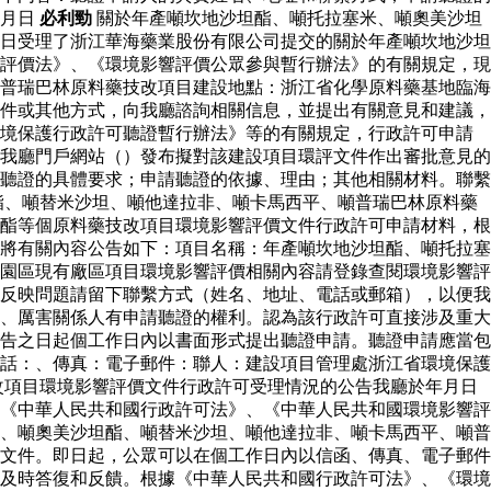
年月日
必利勁
關於年產噸坎地沙坦酯、噸托拉塞米、噸奧美沙坦
日受理了浙江華海藥業股份有限公司提交的關於年產噸坎地沙坦
評價法》、《環境影響評價公眾參與暫行辦法》的有關規定，現
普瑞巴林原料藥技改項目建設地點：浙江省化學原料藥基地臨海
件或其他方式，向我廳諮詢相關信息，並提出有關意見和建議，
環境保護行政許可聽證暫行辦法》等的有關規定，行政許可申請
我廳門戶網站（）發布擬對該建設項目環評文件作出審批意見的
聽證的具體要求；申請聽證的依據、理由；其他相關材料。聯繫
酯、噸替米沙坦、噸他達拉非、噸卡馬西平、噸普瑞巴林原料藥
酯等個原料藥技改項目環境影響評價文件行政許可申請材料，根
將有關內容公告如下：項目名稱：年產噸坎地沙坦酯、噸托拉塞
園區現有廠區項目環境影響評價相關內容請登錄查閱環境影響評
反映問題請留下聯繫方式（姓名、地址、電話或郵箱），以便我
、厲害關係人有申請聽證的權利。認為該行政許可直接涉及重大
告之日起個工作日內以書面形式提出聽證申請。聽證申請應當包
話：、傳真：電子郵件：聯人：建設項目管理處浙江省環境保護
改項目環境影響評價文件行政許可受理情況的公告我廳於年月日
《中華人民共和國行政許可法》、《中華人民共和國環境影響評
、噸奧美沙坦酯、噸替米沙坦、噸他達拉非、噸卡馬西平、噸普
文件。即日起，公眾可以在個工作日內以信函、傳真、電子郵件
及時答復和反饋。根據《中華人民共和國行政許可法》、《環境