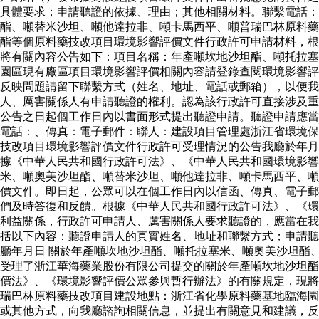
具體要求；申請聽證的依據、理由；其他相關材料。聯繫電話
酯、噸替米沙坦、噸他達拉非、噸卡馬西平、噸普瑞巴林原料藥
酯等個原料藥技改項目環境影響評價文件行政許可申請材料，根
將有關內容公告如下：項目名稱：年產噸坎地沙坦酯、噸托拉塞
園區現有廠區項目環境影響評價相關內容請登錄查閱環境影響評
反映問題請留下聯繫方式（姓名、地址、電話或郵箱），以便
人、厲害關係人有申請聽證的權利。認為該行政許可直接涉及重
公告之日起個工作日內以書面形式提出聽證申請。聽證申請應當
電話：、傳真：電子郵件：聯人：建設項目管理處浙江省環境保
技改項目環境影響評價文件行政許可受理情況的公告我廳於年月
據《中華人民共和國行政許可法》、《中華人民共和國環境影響
米、噸奧美沙坦酯、噸替米沙坦、噸他達拉非、噸卡馬西平、噸
價文件。即日起，公眾可以在個工作日內以信函、傳真、電子郵
們及時答復和反饋。根據《中華人民共和國行政許可法》、《環
利益關係，行政許可申請人、厲害關係人要求聽證的，應當在我
括以下內容：聽證申請人的真實姓名、地址和聯繫方式；申請聽
廳年月日 關於年產噸坎地沙坦酯、噸托拉塞米、噸奧美沙坦酯
受理了浙江華海藥業股份有限公司提交的關於年產噸坎地沙坦酯
價法》、《環境影響評價公眾參與暫行辦法》的有關規定，現將
瑞巴林原料藥技改項目建設地點：浙江省化學原料藥基地臨海園
或其他方式，向我廳諮詢相關信息，並提出有關意見和建議，反