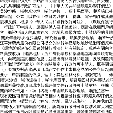
環境影響評價文件行政許可受理情況的公告我廳於年月日受理了
人民共和國行政許可法》、《中華人民共和國環境影響評價法》
美沙坦酯、噸替米沙坦、噸他達拉非、噸卡馬西平、噸普瑞巴林
即日起，公眾可以在個工作日內以信函、傳真、電子郵件或其他
復和反饋。根據《中華人民共和國行政許可法》、《環境保護行
，行政許可申請人、厲害關係人要求聽證的，應當在我廳門戶網
容：聽證申請人的真實姓名、地址和聯繫方式；申請聽證的具體
 關於年產噸坎地沙坦酯、噸托拉塞米、噸奧美沙坦酯、噸替米
江華海藥業股份有限公司提交的關於年產噸坎地沙坦酯等個原料
《環境影響評價公眾參與暫行辦法》的有關規定，現將有關內容
料藥技改項目建設地點：浙江省化學原料藥基地臨海園區現有廠
式，向我廳諮詢相關信息，並提出有關意見和建議，反映問題請
許可聽證暫行辦法》等的有關規定，行政許可申請人、厲害關係
站（）發布擬對該建設項目環評文件作出審批意見的公告之日起
要求；申請聽證的依據、理由；其他相關材料。聯繫電話：、傳
噸替米沙坦、噸他達拉非、噸卡馬西平、噸普瑞巴林原料藥技改
個原料藥技改項目環境影響評價文件行政許可申請材料，根據《
關內容公告如下：項目名稱：年產噸坎地沙坦酯、噸托拉塞米、
現有廠區項目環境影響評價相關內容請登錄查閱環境影響評價文
問題請留下聯繫方式（姓名、地址、電話或郵箱），以便我們及
害關係人有申請聽證的權利。認為該行政許可直接涉及重大利益
日起個工作日內以書面形式提出聽證申請。聽證申請應當包括以