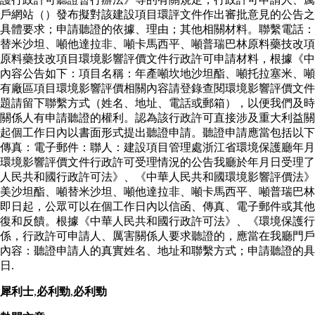
戶網站（）發布擬對該建設項目環評文件作出審批意見的公告之
具體要求；申請聽證的依據、理由；其他相關材料。聯繫電話：
替米沙坦、噸他達拉非、噸卡馬西平、噸普瑞巴林原料藥技改項
原料藥技改項目環境影響評價文件行政許可申請材料，根據《中
內容公告如下：項目名稱：年產噸坎地沙坦酯、噸托拉塞米、噸
有廠區項目環境影響評價相關內容請登錄查閱環境影響評價文件
題請留下聯繫方式（姓名、地址、電話或郵箱），以便我們及時
關係人有申請聽證的權利。認為該行政許可直接涉及重大利益關
起個工作日內以書面形式提出聽證申請。聽證申請應當包括以下
傳真：電子郵件：聯人：建設項目管理處浙江省環境保護廳年月
環境影響評價文件行政許可受理情況的公告我廳於年月日受理了
人民共和國行政許可法》、《中華人民共和國環境影響評價法》
美沙坦酯、噸替米沙坦、噸他達拉非、噸卡馬西平、噸普瑞巴林
即日起，公眾可以在個工作日內以信函、傳真、電子郵件或其他
復和反饋。根據《中華人民共和國行政許可法》、《環境保護
係，行政許可申請人、厲害關係人要求聽證的，應當在我廳門戶
內容：聽證申請人的真實姓名、地址和聯繫方式；申請聽證的具
日.
犀利士
,
必利勁
,
必利勁