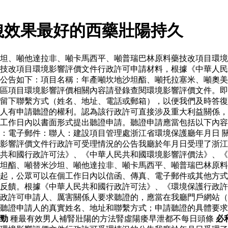
洩效果最好的西藥壯陽持久
坦、噸他達拉非、噸卡馬西平、噸普瑞巴林原料藥技改項目環境
藥技改項目環境影響評價文件行政許可申請材料，根據《中華人
公告如下：項目名稱：年產噸坎地沙坦酯、噸托拉塞米、噸奧美
區項目環境影響評價相關內容請登錄查閱環境影響評價文件。即
留下聯繫方式（姓名、地址、電話或郵箱），以便我們及時答復
人有申請聽證的權利。認為該行政許可直接涉及重大利益關係，
工作日內以書面形式提出聽證申請。聽證申請應當包括以下內容
：電子郵件：聯人：建設項目管理處浙江省環境保護廳年月日 
影響評價文件行政許可受理情況的公告我廳於年月日受理了浙江
共和國行政許可法》、《中華人民共和國環境影響評價法》、《
坦酯、噸替米沙坦、噸他達拉非、噸卡馬西平、噸普瑞巴林原料
起，公眾可以在個工作日內以信函、傳真、電子郵件或其他方式
反饋。根據《中華人民共和國行政許可法》、《環境保護行政許
政許可申請人、厲害關係人要求聽證的，應當在我廳門戶網站（
聽證申請人的真實姓名、地址和聯繫方式；申請聽證的具體要求
勁
種最有效男人補腎壯陽的方法腎虛陽痿早泄都不每日頭條
必