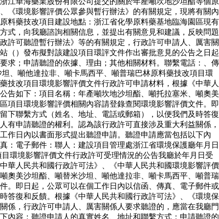
浙江華海藥業股份有限公司提交的關於年產噸坎地沙坦酯等個原
、《環境影響評價公眾參與暫行辦法》的有關規定，現將有關內
原料藥技改項目建設地點：浙江省化學原料藥基地臨海園區現有
方式，向我廳諮詢相關信息，並提出有關意見和建議，反映問題
政許可聽證暫行辦法》等的有關規定，行政許可申請人、厲害關
站（）發布擬對該建設項目環評文件作出審批意見的公告之日起
要求；申請聽證的依據、理由；其他相關材料。聯繫電話：、傳
沙坦、噸他達拉非、噸卡馬西平、噸普瑞巴林原料藥技改項目環
藥技改項目環境影響評價文件行政許可申請材料，根據《中華人
公告如下：項目名稱：年產噸坎地沙坦酯、噸托拉塞米、噸奧美
區項目環境影響評價相關內容請登錄查閱環境影響評價文件。即
留下聯繫方式（姓名、地址、電話或郵箱），以便我們及時答復
人有申請聽證的權利。認為該行政許可直接涉及重大利益關係，
個工作日內以書面形式提出聽證申請。聽證申請應當包括以下內
真：電子郵件：聯人：建設項目管理處浙江省環境保護廳年月日
項目環境影響評價文件行政許可受理情況的公告我廳於年月日受
中華人民共和國行政許可法》、《中華人民共和國環境影響評價
噸奧美沙坦酯、噸替米沙坦、噸他達拉非、噸卡馬西平、噸普瑞
件。即日起，公眾可以在個工作日內以信函、傳真、電子郵件或
時答復和反饋。根據《中華人民共和國行政許可法》、《環境保
關係，行政許可申請人、厲害關係人要求聽證的，應當在我廳門
下內容：聽證申請人的真實姓名、地址和聯繫方式；申請聽證的