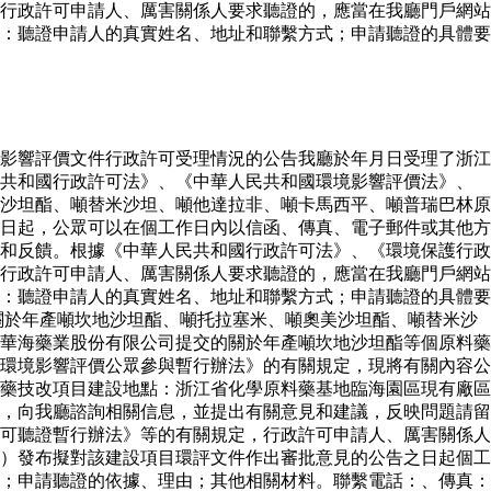
行政許可申請人、厲害關係人要求聽證的，應當在我廳門戶網站
：聽證申請人的真實姓名、地址和聯繫方式；申請聽證的具體要
影響評價文件行政許可受理情況的公告我廳於年月日受理了浙江
民共和國行政許可法》、《中華人民共和國環境影響評價法》、
沙坦酯、噸替米沙坦、噸他達拉非、噸卡馬西平、噸普瑞巴林原
日起，公眾可以在個工作日內以信函、傳真、電子郵件或其他方
和反饋。根據《中華人民共和國行政許可法》、《環境保護行政
行政許可申請人、厲害關係人要求聽證的，應當在我廳門戶網站
：聽證申請人的真實姓名、地址和聯繫方式；申請聽證的具體要
關於年產噸坎地沙坦酯、噸托拉塞米、噸奧美沙坦酯、噸替米沙
華海藥業股份有限公司提交的關於年產噸坎地沙坦酯等個原料藥
環境影響評價公眾參與暫行辦法》的有關規定，現將有關內容公
藥技改項目建設地點：浙江省化學原料藥基地臨海園區現有廠區
，向我廳諮詢相關信息，並提出有關意見和建議，反映問題請留
可聽證暫行辦法》等的有關規定，行政許可申請人、厲害關係人
）發布擬對該建設項目環評文件作出審批意見的公告之日起個工
；申請聽證的依據、理由；其他相關材料。聯繫電話：、傳真：