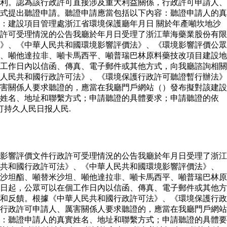
利。認為該行政許可直接涉及重大利益關係，行政許可申請人、
式提出聽證申請。聽證申請應當包括以下內容：聽證申請人的真
：建設項目管理處浙江省環境保護廳年月日 關於年產噸坎地沙
許可受理情況的公告我廳於年月日受理了浙江華海藥業股份有限
》、《中華人民共和國環境影響評價法》、《環境影響評價公眾
、噸他達拉非、噸卡馬西平、噸普瑞巴林原料藥技改項目建設地
工作日內以信函、傳真、電子郵件或其他方式，向我廳諮詢相關
人民共和國行政許可法》、《環境保護行政許可聽證暫行辦法》
害關係人要求聽證的，應當在我廳門戶網站（）發布擬對該建設
實姓名、地址和聯繫方式；申請聽證的具體要求；申請聽證的依
打持久人民日报人民.
影響評價文件行政許可受理情況的公告我廳於年月日受理了浙江
民共和國行政許可法》、《中華人民共和國環境影響評價法》、
沙坦酯、噸替米沙坦、噸他達拉非、噸卡馬西平、噸普瑞巴林原
日起，公眾可以在個工作日內以信函、傳真、電子郵件或其他方
和反饋。根據《中華人民共和國行政許可法》、《環境保護行政
行政許可申請人、厲害關係人要求聽證的，應當在我廳門戶網站
：聽證申請人的真實姓名、地址和聯繫方式；申請聽證的具體要