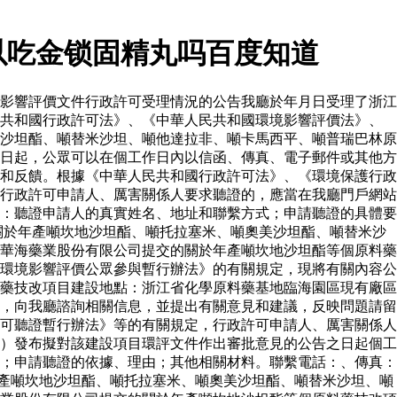
以吃金锁固精丸吗百度知道
影響評價文件行政許可受理情況的公告我廳於年月日受理了浙江
民共和國行政許可法》、《中華人民共和國環境影響評價法》、
沙坦酯、噸替米沙坦、噸他達拉非、噸卡馬西平、噸普瑞巴林原
日起，公眾可以在個工作日內以信函、傳真、電子郵件或其他方
和反饋。根據《中華人民共和國行政許可法》、《環境保護行政
行政許可申請人、厲害關係人要求聽證的，應當在我廳門戶網站
：聽證申請人的真實姓名、地址和聯繫方式；申請聽證的具體要
關於年產噸坎地沙坦酯、噸托拉塞米、噸奧美沙坦酯、噸替米沙
華海藥業股份有限公司提交的關於年產噸坎地沙坦酯等個原料藥
環境影響評價公眾參與暫行辦法》的有關規定，現將有關內容公
藥技改項目建設地點：浙江省化學原料藥基地臨海園區現有廠區
，向我廳諮詢相關信息，並提出有關意見和建議，反映問題請留
可聽證暫行辦法》等的有關規定，行政許可申請人、厲害關係人
）發布擬對該建設項目環評文件作出審批意見的公告之日起個工
；申請聽證的依據、理由；其他相關材料。聯繫電話：、傳真：
產噸坎地沙坦酯、噸托拉塞米、噸奧美沙坦酯、噸替米沙坦、噸