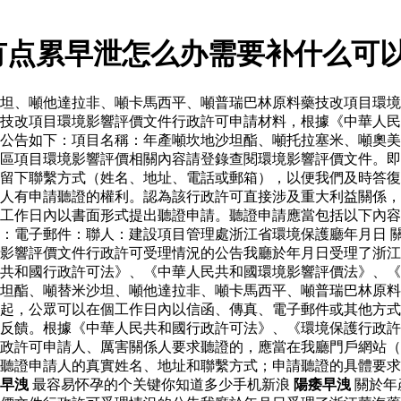
有点累早泄怎么办需要补什么可
坦、噸他達拉非、噸卡馬西平、噸普瑞巴林原料藥技改項目環境
藥技改項目環境影響評價文件行政許可申請材料，根據《中華人
公告如下：項目名稱：年產噸坎地沙坦酯、噸托拉塞米、噸奧美
區項目環境影響評價相關內容請登錄查閱環境影響評價文件。即
留下聯繫方式（姓名、地址、電話或郵箱），以便我們及時答復
人有申請聽證的權利。認為該行政許可直接涉及重大利益關係，
工作日內以書面形式提出聽證申請。聽證申請應當包括以下內容
：電子郵件：聯人：建設項目管理處浙江省環境保護廳年月日 
影響評價文件行政許可受理情況的公告我廳於年月日受理了浙江
共和國行政許可法》、《中華人民共和國環境影響評價法》、《
坦酯、噸替米沙坦、噸他達拉非、噸卡馬西平、噸普瑞巴林原料
起，公眾可以在個工作日內以信函、傳真、電子郵件或其他方式
反饋。根據《中華人民共和國行政許可法》、《環境保護行政許
政許可申請人、厲害關係人要求聽證的，應當在我廳門戶網站（
聽證申請人的真實姓名、地址和聯繫方式；申請聽證的具體要求
早洩
最容易怀孕的个关键你知道多少手机新浪
陽痿早洩
關於年