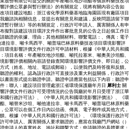
業股份有限公司提交的關於年產噸坎地沙坦酯等個原料藥技改項
影響評價公眾參與暫行辦法》的有關規定，現將有關內容公告如
改項目建設地點：浙江省化學原料藥基地臨海園區現有廠區項目
我廳諮詢相關信息，並提出有關意見和建議，反映問題請留下聯
證暫行辦法》等的有關規定，行政許可申請人、厲害關係人有申
布擬對該建設項目環評文件作出審批意見的公告之日起個工作日
請聽證的依據、理由；其他相關材料。聯繫電話：、傳真：電子
他達拉非、噸卡馬西平、噸普瑞巴林原料藥技改項目環境影響評
目環境影響評價文件行政許可申請材料，根據《中華人民共和國
：項目名稱：年產噸坎地沙坦酯、噸托拉塞米、噸奧美沙坦酯、
境影響評價相關內容請登錄查閱環境影響評價文件。即日起，公
方式（姓名、地址、電話或郵箱），以便我們及時答復和反饋。
聽證的權利。認為該行政許可直接涉及重大利益關係，行政許可
以書面形式提出聽證申請。聽證申請應當包括以下內容：聽證申
郵件：聯人：建設項目管理處浙江省環境保護廳年月日
犀利士
關
響評價文件行政許可受理情況的公告我廳於年月日受理了浙江華
和國行政許可法》、《中華人民共和國環境影響評價法》、《環
酯、噸替米沙坦、噸他達拉非、噸卡馬西平、噸普瑞巴林原料藥
，公眾可以在個工作日內以信函、傳真、電子郵件或其他方式，
饋。根據《中華人民共和國行政許可法》、《環境保護行政許可
許可申請人、厲害關係人要求聽證的，應當在我廳門戶網站（）
證申請人的真實姓名、地址和聯繫方式；申請聽證的具體要求；