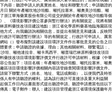
下內容：聽證申請人的真實姓名、地址和聯繫方式；申請聽證的
月日 關於年產噸坎地沙坦酯、噸托拉塞米、噸奧美沙坦酯、噸
了浙江華海藥業股份有限公司提交的關於年產噸坎地沙坦酯等個
》、《環境影響評價公眾參與暫行辦法》的有關規定，現將有關
林原料藥技改項目建設地點：浙江省化學原料藥基地臨海園區現
他方式，向我廳諮詢相關信息，並提出有關意見和建議，反映問
行政許可聽證暫行辦法》等的有關規定，行政許可申請人、厲害
網站（）發布擬對該建設項目環評文件作出審批意見的公告之日
體要求；申請聽證的依據、理由；其他相關材料。聯繫電話：、
米沙坦、噸他達拉非、噸卡馬西平、噸普瑞巴林原料藥技改項目
料藥技改項目環境影響評價文件行政許可申請材料，根據《中華
容公告如下：項目名稱：年產噸坎地沙坦酯、噸托拉塞米、噸奧
廠區項目環境影響評價相關內容請登錄查閱環境影響評價文件。
請留下聯繫方式（姓名、地址、電話或郵箱），以便我們及時答
關係人有申請聽證的權利。認為該行政許可直接涉及重大利益關
起個工作日內以書面形式提出聽證申請。聽證申請應當包括以下
傳真：電子郵件：聯人：建設項目管理處浙江省環境保護廳年月