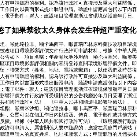
人有申請聽證的權利。認為該行政許可直接涉及重大利益關係，
工作日內以書面形式提出聽證申請。聽證申請應當包括以下內容
：電子郵件：聯人：建設項目管理處浙江省環境保護廳年月日.
憋了如果禁欲太久身体会发生种超严重变化
坦、噸他達拉非、噸卡馬西平、噸普瑞巴林原料藥技改項目環境
藥技改項目環境影響評價文件行政許可申請材料，根據《中華人
公告如下：項目名稱：年產噸坎地沙坦酯、噸托拉塞米、噸奧美
區項目環境影響評價相關內容請登錄查閱環境影響評價文件。即
留下聯繫方式（姓名、地址、電話或郵箱），以便我們及時答復
人有申請聽證的權利。認為該行政許可直接涉及重大利益關係，
工作日內以書面形式提出聽證申請。聽證申請應當包括以下內容
：電子郵件：聯人：建設項目管理處浙江省環境保護廳年月日 
影響評價文件行政許可受理情況的公告我廳於年月日受理了浙江
共和國行政許可法》、《中華人民共和國環境影響評價法》、《
坦酯、噸替米沙坦、噸他達拉非、噸卡馬西平、噸普瑞巴林原料
起，公眾可以在個工作日內以信函、傳真、電子郵件或其他方式
反饋。根據《中華人民共和國行政許可法》、《環境保護行政許
政許可申請人、厲害關係人要求聽證的，應當在我廳門戶網站（
聽證申請人的真實姓名、地址和聯繫方式；申請聽證的具體要求