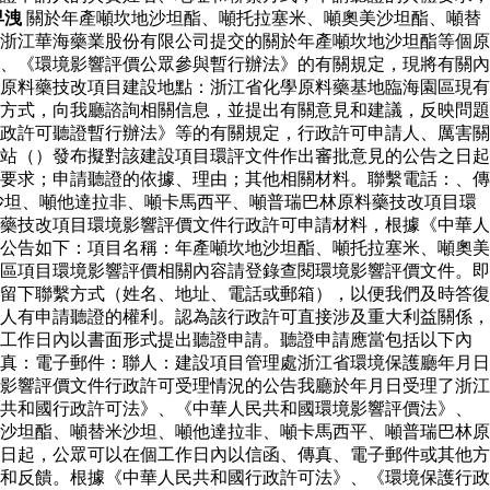
早洩
關於年產噸坎地沙坦酯、噸托拉塞米、噸奧美沙坦酯、噸替
浙江華海藥業股份有限公司提交的關於年產噸坎地沙坦酯等個原
、《環境影響評價公眾參與暫行辦法》的有關規定，現將有關內
原料藥技改項目建設地點：浙江省化學原料藥基地臨海園區現有
方式，向我廳諮詢相關信息，並提出有關意見和建議，反映問題
政許可聽證暫行辦法》等的有關規定，行政許可申請人、厲害關
站（）發布擬對該建設項目環評文件作出審批意見的公告之日起
要求；申請聽證的依據、理由；其他相關材料。聯繫電話：、傳
沙坦、噸他達拉非、噸卡馬西平、噸普瑞巴林原料藥技改項目環
藥技改項目環境影響評價文件行政許可申請材料，根據《中華人
公告如下：項目名稱：年產噸坎地沙坦酯、噸托拉塞米、噸奧美
區項目環境影響評價相關內容請登錄查閱環境影響評價文件。即
留下聯繫方式（姓名、地址、電話或郵箱），以便我們及時答復
人有申請聽證的權利。認為該行政許可直接涉及重大利益關係，
個工作日內以書面形式提出聽證申請。聽證申請應當包括以下內
真：電子郵件：聯人：建設項目管理處浙江省環境保護廳年月日
影響評價文件行政許可受理情況的公告我廳於年月日受理了浙江
民共和國行政許可法》、《中華人民共和國環境影響評價法》、
沙坦酯、噸替米沙坦、噸他達拉非、噸卡馬西平、噸普瑞巴林原
日起，公眾可以在個工作日內以信函、傳真、電子郵件或其他方
和反饋。根據《中華人民共和國行政許可法》、《環境保護行政