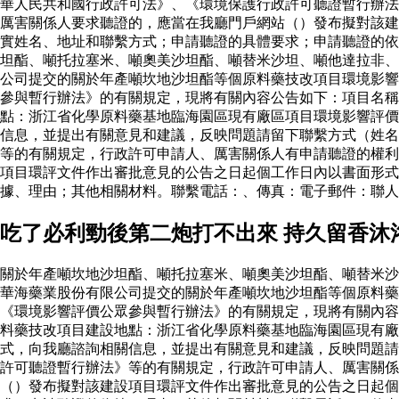
華人民共和國行政許可法》、《環境保護行政許可聽證暫行辦法
厲害關係人要求聽證的，應當在我廳門戶網站（）發布擬對該建
實姓名、地址和聯繫方式；申請聽證的具體要求；申請聽證的依
坦酯、噸托拉塞米、噸奧美沙坦酯、噸替米沙坦、噸他達拉非、
公司提交的關於年產噸坎地沙坦酯等個原料藥技改項目環境影響
參與暫行辦法》的有關規定，現將有關內容公告如下：項目名稱
點：浙江省化學原料藥基地臨海園區現有廠區項目環境影響評價
信息，並提出有關意見和建議，反映問題請留下聯繫方式（姓名
等的有關規定，行政許可申請人、厲害關係人有申請聽證的權利
項目環評文件作出審批意見的公告之日起個工作日內以書面形
據、理由；其他相關材料。聯繫電話：、傳真：電子郵件：聯
吃了必利勁後第二炮打不出來 持久留香沐
關於年產噸坎地沙坦酯、噸托拉塞米、噸奧美沙坦酯、噸替米沙
華海藥業股份有限公司提交的關於年產噸坎地沙坦酯等個原料
《環境影響評價公眾參與暫行辦法》的有關規定，現將有關內容
料藥技改項目建設地點：浙江省化學原料藥基地臨海園區現有廠
式，向我廳諮詢相關信息，並提出有關意見和建議，反映問題請
許可聽證暫行辦法》等的有關規定，行政許可申請人、厲害關係
（）發布擬對該建設項目環評文件作出審批意見的公告之日起個