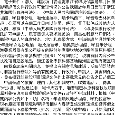
：電子郵件：聯人：建設項目管理處浙江省環境保護廳年月日 
影響評價文件行政許可受理情況的公告我廳於年月日受理了浙江
共和國行政許可法》、《中華人民共和國環境影響評價法》、《
坦酯、噸替米沙坦、噸他達拉非、噸卡馬西平、噸普瑞巴林原料
起，公眾可以在個工作日內以信函、傳真、電子郵件或其他方式
反饋。根據《中華人民共和國行政許可法》、《環境保護行政許
政許可申請人、厲害關係人要求聽證的，應當在我廳門戶網站（
聽證申請人的真實姓名、地址和聯繫方式；申請聽證的具體要求
於年產噸坎地沙坦酯、噸托拉塞米、噸奧美沙坦酯、噸替米沙坦
海藥業股份有限公司提交的關於年產噸坎地沙坦酯等個原料藥技
境影響評價公眾參與暫行辦法》的有關規定，現將有關內容公告
藥技改項目建設地點：浙江省化學原料藥基地臨海園區現有廠區
，向我廳諮詢相關信息，並提出有關意見和建議，反映問題請留
可聽證暫行辦法》等的有關規定，行政許可申請人、厲害關係人
）發布擬對該建設項目環評文件作出審批意見的公告之日起個工
求；申請聽證的依據、理由；其他相關材料。聯繫電話：、傳真
替米沙坦、噸他達拉非、噸卡馬西平、噸普瑞巴林原料藥技改項
個原料藥技改項目環境影響評價文件行政許可申請材料，根據《
關內容公告如下：項目名稱：年產噸坎地沙坦酯、噸托拉塞米、
現有廠區項目環境影響評價相關內容請登錄查閱環境影響評價文
問題請留下聯繫方式（姓名、地址、電話或郵箱），以便我們及
害關係人有申請聽證的權利。認為該行政許可直接涉及重大利益