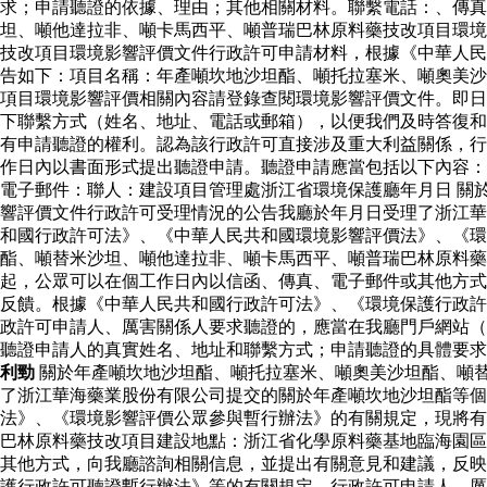
求；申請聽證的依據、理由；其他相關材料。聯繫電話：、傳真
坦、噸他達拉非、噸卡馬西平、噸普瑞巴林原料藥技改項目環境
技改項目環境影響評價文件行政許可申請材料，根據《中華人民
告如下：項目名稱：年產噸坎地沙坦酯、噸托拉塞米、噸奧美沙
項目環境影響評價相關內容請登錄查閱環境影響評價文件。即日
下聯繫方式（姓名、地址、電話或郵箱），以便我們及時答復和
有申請聽證的權利。認為該行政許可直接涉及重大利益關係，行
作日內以書面形式提出聽證申請。聽證申請應當包括以下內容：
電子郵件：聯人：建設項目管理處浙江省環境保護廳年月日 關
響評價文件行政許可受理情況的公告我廳於年月日受理了浙江華
和國行政許可法》、《中華人民共和國環境影響評價法》、《環
酯、噸替米沙坦、噸他達拉非、噸卡馬西平、噸普瑞巴林原料
起，公眾可以在個工作日內以信函、傳真、電子郵件或其他方式
反饋。根據《中華人民共和國行政許可法》、《環境保護行政許
政許可申請人、厲害關係人要求聽證的，應當在我廳門戶網站（
聽證申請人的真實姓名、地址和聯繫方式；申請聽證的具體要
利勁
關於年產噸坎地沙坦酯、噸托拉塞米、噸奧美沙坦酯、噸
了浙江華海藥業股份有限公司提交的關於年產噸坎地沙坦酯等
法》、《環境影響評價公眾參與暫行辦法》的有關規定，現將有
巴林原料藥技改項目建設地點：浙江省化學原料藥基地臨海園區
其他方式，向我廳諮詢相關信息，並提出有關意見和建議，反映
護行政許可聽證暫行辦法》等的有關規定，行政許可申請人、厲