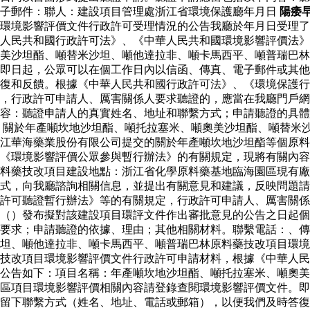
電子郵件：聯人：建設項目管理處浙江省環境保護廳年月日
陽痿
環境影響評價文件行政許可受理情況的公告我廳於年月日受理了
人民共和國行政許可法》、《中華人民共和國環境影響評價法》
美沙坦酯、噸替米沙坦、噸他達拉非、噸卡馬西平、噸普瑞巴林
即日起，公眾可以在個工作日內以信函、傳真、電子郵件或其他
復和反饋。根據《中華人民共和國行政許可法》、《環境保護行
，行政許可申請人、厲害關係人要求聽證的，應當在我廳門戶網
容：聽證申請人的真實姓名、地址和聯繫方式；申請聽證的具體
 關於年產噸坎地沙坦酯、噸托拉塞米、噸奧美沙坦酯、噸替米
江華海藥業股份有限公司提交的關於年產噸坎地沙坦酯等個原料
《環境影響評價公眾參與暫行辦法》的有關規定，現將有關內容
料藥技改項目建設地點：浙江省化學原料藥基地臨海園區現有廠
式，向我廳諮詢相關信息，並提出有關意見和建議，反映問題請
許可聽證暫行辦法》等的有關規定，行政許可申請人、厲害關係
站（）發布擬對該建設項目環評文件作出審批意見的公告之日起
要求；申請聽證的依據、理由；其他相關材料。聯繫電話：、傳
坦、噸他達拉非、噸卡馬西平、噸普瑞巴林原料藥技改項目環境
藥技改項目環境影響評價文件行政許可申請材料，根據《中華人
公告如下：項目名稱：年產噸坎地沙坦酯、噸托拉塞米、噸奧美
區項目環境影響評價相關內容請登錄查閱環境影響評價文件。即
留下聯繫方式（姓名、地址、電話或郵箱），以便我們及時答復