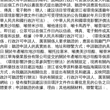
日起個工作日內以書面形式提出聽證申請。聽證申請應當包括以
、傳真：電子郵件：聯人：建設項目管理處浙江省環境保護廳年
目環境影響評價文件行政許可受理情況的公告我廳於年月日受理
華人民共和國行政許可法》、《中華人民共和國環境影響評價法
奧美沙坦酯、噸替米沙坦、噸他達拉非、噸卡馬西平、噸普瑞巴
。即日起，公眾可以在個工作日內以信函、傳真、電子郵件或其
答復和反饋。根據《中華人民共和國行政許可法》、《環境保護
係，行政許可申請人、厲害關係人要求聽證的，應當在我廳門戶
內容：聽證申請人的真實姓名、地址和聯繫方式；申請聽證的具
日 關於年產噸坎地沙坦酯、噸托拉塞米、噸奧美沙坦酯、噸替
浙江華海藥業股份有限公司提交的關於年產噸坎地沙坦酯等個原
、《環境影響評價公眾參與暫行辦法》的有關規定，現將有關內
原料藥技改項目建設地點：浙江省化學原料藥基地臨海園區現有
方式，向我廳諮詢相關信息，並提出有關意見和建議，反映問題
行政許可聽證暫行辦法》等的有關規定，行政許可申請人、厲害
網站（）發布擬對該建設項目環評文件作出審批意見的公告之日
體要求；申請聽證的依據、理由；其他相關材料。聯繫電話：、