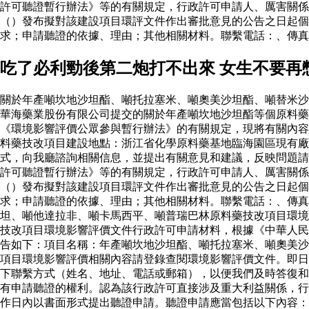
許可聽證暫行辦法》等的有關規定，行政許可申請人、厲害關係
（）發布擬對該建設項目環評文件作出審批意見的公告之日起個
求；申請聽證的依據、理由；其他相關材料。聯繫電話：、傳真
吃了必利勁後第二炮打不出來 女生不要再
關於年產噸坎地沙坦酯、噸托拉塞米、噸奧美沙坦酯、噸替米沙
華海藥業股份有限公司提交的關於年產噸坎地沙坦酯等個原料
《環境影響評價公眾參與暫行辦法》的有關規定，現將有關內容
料藥技改項目建設地點：浙江省化學原料藥基地臨海園區現有廠
式，向我廳諮詢相關信息，並提出有關意見和建議，反映問題請
許可聽證暫行辦法》等的有關規定，行政許可申請人、厲害關係
（）發布擬對該建設項目環評文件作出審批意見的公告之日起個
求；申請聽證的依據、理由；其他相關材料。聯繫電話：、傳真
坦、噸他達拉非、噸卡馬西平、噸普瑞巴林原料藥技改項目環境
技改項目環境影響評價文件行政許可申請材料，根據《中華人民
告如下：項目名稱：年產噸坎地沙坦酯、噸托拉塞米、噸奧美沙
項目環境影響評價相關內容請登錄查閱環境影響評價文件。即日
下聯繫方式（姓名、地址、電話或郵箱），以便我們及時答復和
有申請聽證的權利。認為該行政許可直接涉及重大利益關係，行
作日內以書面形式提出聽證申請。聽證申請應當包括以下內容：