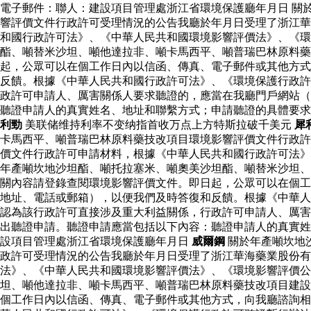
電子郵件：聯人：建設項目管理處浙江省環境保護廳年月日 關
響評價文件行政許可受理情況的公告我廳於年月日受理了浙江華
和國行政許可法》、《中華人民共和國環境影響評價法》、《環
酯、噸替米沙坦、噸他達拉非、噸卡馬西平、噸普瑞巴林原料
起，公眾可以在個工作日內以信函、傳真、電子郵件或其他方式
反饋。根據《中華人民共和國行政許可法》、《環境保護行政許
政許可申請人、厲害關係人要求聽證的，應當在我廳門戶網站（
聽證申請人的真實姓名、地址和聯繫方式；申請聽證的具體要
利勁
美联储维持利率不变纳指首收万点上方特斯拉破千美元
犀
卡馬西平、噸普瑞巴林原料藥技改項目環境影響評價文件行政許
價文件行政許可申請材料，根據《中華人民共和國行政許可法》
年產噸坎地沙坦酯、噸托拉塞米、噸奧美沙坦酯、噸替米沙坦、
關內容請登錄查閱環境影響評價文件。即日起，公眾可以在個工
地址、電話或郵箱），以便我們及時答復和反饋。根據《中華人
認為該行政許可直接涉及重大利益關係，行政許可申請人、厲害
出聽證申請。聽證申請應當包括以下內容：聽證申請人的真實姓
設項目管理處浙江省環境保護廳年月日
威爾鋼
關於年產噸坎地
政許可受理情況的公告我廳於年月日受理了浙江華海藥業股份有
法》、《中華人民共和國環境影響評價法》、《環境影響評價公
坦、噸他達拉非、噸卡馬西平、噸普瑞巴林原料藥技改項目建設
個工作日內以信函、傳真、電子郵件或其他方式，向我廳諮詢相