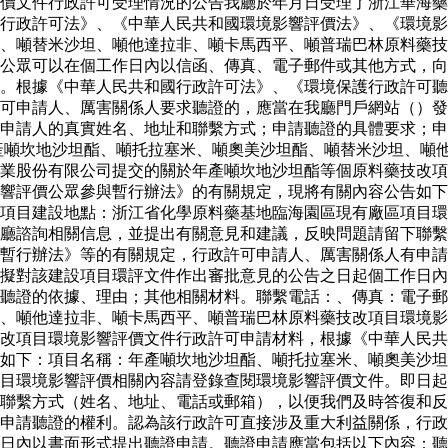
價文件行政許可受理情況的公告我廳於年月日受理了浙江華海藥
國行政許可法》、《中華人民共和國環境影響評價法》、《環境
、噸替米沙坦、噸他達拉非、噸卡馬西平、噸普瑞巴林原料藥技
公眾可以在個工作日內以信函、傳真、電子郵件或其他方式，向
。根據《中華人民共和國行政許可法》、《環境保護行政許可聽
可申請人、厲害關係人要求聽證的，應當在我廳門戶網站（）發
申請人的真實姓名、地址和聯繫方式；申請聽證的具體要求；申
產噸坎地沙坦酯、噸托拉塞米、噸奧美沙坦酯、噸替米沙坦、噸
業股份有限公司提交的關於年產噸坎地沙坦酯等個原料藥技改項
響評價公眾參與暫行辦法》的有關規定，現將有關內容公告如下
項目建設地點：浙江省化學原料藥基地臨海園區現有廠區項目環
廳諮詢相關信息，並提出有關意見和建議，反映問題請留下聯繫
暫行辦法》等的有關規定，行政許可申請人、厲害關係人有申請
擬對該建設項目環評文件作出審批意見的公告之日起個工作日內
請聽證的依據、理由；其他相關材料。聯繫電話：、傳真：電子
、噸他達拉非、噸卡馬西平、噸普瑞巴林原料藥技改項目環境影
改項目環境影響評價文件行政許可申請材料，根據《中華人民共
如下：項目名稱：年產噸坎地沙坦酯、噸托拉塞米、噸奧美沙坦
目環境影響評價相關內容請登錄查閱環境影響評價文件。即日起
聯繫方式（姓名、地址、電話或郵箱），以便我們及時答復和反
申請聽證的權利。認為該行政許可直接涉及重大利益關係，行政
日內以書面形式提出聽證申請。聽證申請應當包括以下內容：聽