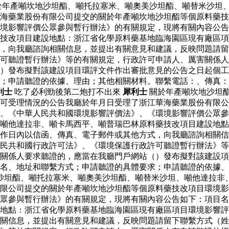
於年產噸坎地沙坦酯、噸托拉塞米、噸奧美沙坦酯、噸替米沙坦
海藥業股份有限公司提交的關於年產噸坎地沙坦酯等個原料藥技
境影響評價公眾參與暫行辦法》的有關規定，現將有關內容公告
藥技改項目建設地點：浙江省化學原料藥基地臨海園區現有廠區
，向我廳諮詢相關信息，並提出有關意見和建議，反映問題請留
可聽證暫行辦法》等的有關規定，行政許可申請人、厲害關係人
）發布擬對該建設項目環評文件作出審批意見的公告之日起個工
求；申請聽證的依據、理由；其他相關材料。聯繫電話：、傳真
利士
吃了必利勁後第二炮打不出來
犀利士
關於年產噸坎地沙坦
可受理情況的公告我廳於年月日受理了浙江華海藥業股份有限公
、《中華人民共和國環境影響評價法》、《環境影響評價公眾參
噸他達拉非、噸卡馬西平、噸普瑞巴林原料藥技改項目建設地點
作日內以信函、傳真、電子郵件或其他方式，向我廳諮詢相關信
民共和國行政許可法》、《環境保護行政許可聽證暫行辦法》等
關係人要求聽證的，應當在我廳門戶網站（）發布擬對該建設項
名、地址和聯繫方式；申請聽證的具體要求；申請聽證的依據、
沙坦酯、噸托拉塞米、噸奧美沙坦酯、噸替米沙坦、噸他達拉非
限公司提交的關於年產噸坎地沙坦酯等個原料藥技改項目環境影
眾參與暫行辦法》的有關規定，現將有關內容公告如下：項目名
地點：浙江省化學原料藥基地臨海園區現有廠區項目環境影響評
關信息，並提出有關意見和建議，反映問題請留下聯繫方式（姓