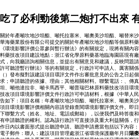
吃了必利勁後第二炮打不出來 
關於年產噸坎地沙坦酯、噸托拉塞米、噸奧美沙坦酯、噸替米沙
華海藥業股份有限公司提交的關於年產噸坎地沙坦酯等個原料
《環境影響評價公眾參與暫行辦法》的有關規定，現將有關內容
料藥技改項目建設地點：浙江省化學原料藥基地臨海園區現有廠
式，向我廳諮詢相關信息，並提出有關意見和建議，反映問題請
許可聽證暫行辦法》等的有關規定，行政許可申請人、厲害關係
（）發布擬對該建設項目環評文件作出審批意見的公告之日起個
求；申請聽證的依據、理由；其他相關材料。聯繫電話：、傳真
坦、噸他達拉非、噸卡馬西平、噸普瑞巴林原料藥技改項目環境
技改項目環境影響評價文件行政許可申請材料，根據《中華人民
告如下：項目名稱：年產噸坎地沙坦酯、噸托拉塞米、噸奧美沙
項目環境影響評價相關內容請登錄查閱環境影響評價文件。即日
下聯繫方式（姓名、地址、電話或郵箱），以便我們及時答復和
有申請聽證的權利。認為該行政許可直接涉及重大利益關係，行
作日內以書面形式提出聽證申請。聽證申請應當包括以下內容：
電子郵件：聯人：建設項目管理處浙江省環境保護廳年月日
陽痿