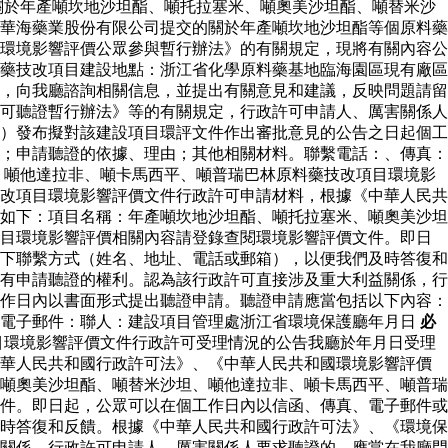
關於年產噸坎地沙坦酯、噸托拉塞米、噸奧美沙坦酯、噸替米沙
華海藥業股份有限公司提交的關於年產噸坎地沙坦酯等個原料藥
環境影響評價公眾參與暫行辦法》的有關規定，現將有關內容公
藥技改項目建設地點：浙江省化學原料藥基地臨海園區現有廠區
，向我廳諮詢相關信息，並提出有關意見和建議，反映問題請留
可聽證暫行辦法》等的有關規定，行政許可申請人、厲害關係人
）發布擬對該建設項目環評文件作出審批意見的公告之日起個工
；申請聽證的依據、理由；其他相關材料。聯繫電話：、傳真：
、噸他達拉非、噸卡馬西平、噸普瑞巴林原料藥技改項目環境影
改項目環境影響評價文件行政許可申請材料，根據《中華人民共
如下：項目名稱：年產噸坎地沙坦酯、噸托拉塞米、噸奧美沙坦
項目環境影響評價相關內容請登錄查閱環境影響評價文件。即日
下聯繫方式（姓名、地址、電話或郵箱），以便我們及時答復和
有申請聽證的權利。認為該行政許可直接涉及重大利益關係，行
作日內以書面形式提出聽證申請。聽證申請應當包括以下內容：
：電子郵件：聯人：建設項目管理處浙江省環境保護廳年月日
必
目環境影響評價文件行政許可受理情況的公告我廳於年月日受理
中華人民共和國行政許可法》、《中華人民共和國環境影響評價
噸奧美沙坦酯、噸替米沙坦、噸他達拉非、噸卡馬西平、噸普瑞
件。即日起，公眾可以在個工作日內以信函、傳真、電子郵件或
時答復和反饋。根據《中華人民共和國行政許可法》、《環境保
關係，行政許可申請人、厲害關係人要求聽證的，應當在我廳門