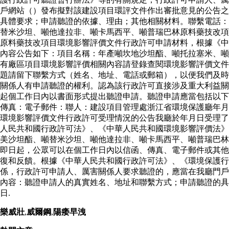
戶網站（）發布擬對該建設項目環評文件作出審批意見的公告之
具體要求；申請聽證的依據、理由；其他相關材料。聯繫電話：
替米沙坦、噸他達拉非、噸卡馬西平、噸普瑞巴林原料藥技改項
原料藥技改項目環境影響評價文件行政許可申請材料，根據《中
內容公告如下：項目名稱：年產噸坎地沙坦酯、噸托拉塞米、噸
有廠區項目環境影響評價相關內容請登錄查閱環境影響評價文件
題請留下聯繫方式（姓名、地址、電話或郵箱），以便我們及時
關係人有申請聽證的權利。認為該行政許可直接涉及重大利益關
起個工作日內以書面形式提出聽證申請。聽證申請應當包括以下
傳真：電子郵件：聯人：建設項目管理處浙江省環境保護廳年月
環境影響評價文件行政許可受理情況的公告我廳於年月日受理了
人民共和國行政許可法》、《中華人民共和國環境影響評價法》
美沙坦酯、噸替米沙坦、噸他達拉非、噸卡馬西平、噸普瑞巴林
即日起，公眾可以在個工作日內以信函、傳真、電子郵件或其他
復和反饋。根據《中華人民共和國行政許可法》、《環境保護
係，行政許可申請人、厲害關係人要求聽證的，應當在我廳門戶
內容：聽證申請人的真實姓名、地址和聯繫方式；申請聽證的具
日.
樂威壯
,
威爾鋼
,
陽痿早洩