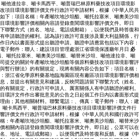
、噸他達拉非、噸卡馬西平、噸普瑞巴林原料藥技改項目環境影
改項目環境影響評價文件行政許可申請材料，根據《中華人民共
如下：項目名稱：年產噸坎地沙坦酯、噸托拉塞米、噸奧美沙坦
項目環境影響評價相關內容請登錄查閱環境影響評價文件。即日
下聯繫方式（姓名、地址、電話或郵箱），以便我們及時答復和
有申請聽證的權利。認為該行政許可直接涉及重大利益關係，行
作日內以書面形式提出聽證申請。聽證申請應當包括以下內容：
：電子郵件：聯人：建設項目管理處浙江省環境保護廳年月日
必
酯、噸托拉塞米、噸奧美沙坦酯、噸替米沙坦、噸他達拉非、噸
司提交的關於年產噸坎地沙坦酯等個原料藥技改項目環境影響評
與暫行辦法》的有關規定，現將有關內容公告如下：項目名稱：
：浙江省化學原料藥基地臨海園區現有廠區項目環境影響評價相
息，並提出有關意見和建議，反映問題請留下聯繫方式（姓名、
的有關規定，行政許可申請人、厲害關係人有申請聽證的權利。
目環評文件作出審批意見的公告之日起個工作日內以書面形式提
理由；其他相關材料。聯繫電話：、傳真：電子郵件：聯人：建
、噸卡馬西平、噸普瑞巴林原料藥技改項目環境影響評價文件行
響評價文件行政許可申請材料，根據《中華人民共和國行政許可
稱：年產噸坎地沙坦酯、噸托拉塞米、噸奧美沙坦酯、噸替米沙
價相關內容請登錄查閱環境影響評價文件。即日起，公眾可以在
名、地址、電話或郵箱），以便我們及時答復和反饋。根據《中