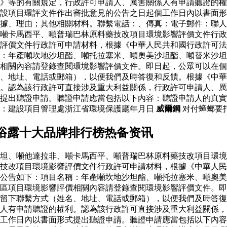
》等的有關規定，行政許可申請人、厲害關係人有申請聽證的權
設項目環評文件作出審批意見的公告之日起個工作日內以書面形
據、理由；其他相關材料。聯繫電話：、傳真：電子郵件：聯人
噸卡馬西平、噸普瑞巴林原料藥技改項目環境影響評價文件行政
評價文件行政許可申請材料，根據《中華人民共和國行政許可法
：年產噸坎地沙坦酯、噸托拉塞米、噸奧美沙坦酯、噸替米沙坦
相關內容請登錄查閱環境影響評價文件。即日起，公眾可以在個
、地址、電話或郵箱），以便我們及時答復和反饋。根據《中華
。認為該行政許可直接涉及重大利益關係，行政許可申請人、厲
式提出聽證申請。聽證申請應當包括以下內容：聽證申請人的真
人：建設項目管理處浙江省環境保護廳年月日
威爾鋼
对付蟑螂要
浴露十大品牌排行榜热备资讯
坦、噸他達拉非、噸卡馬西平、噸普瑞巴林原料藥技改項目環境
藥技改項目環境影響評價文件行政許可申請材料，根據《中華人
公告如下：項目名稱：年產噸坎地沙坦酯、噸托拉塞米、噸奧美
區項目環境影響評價相關內容請登錄查閱環境影響評價文件。即
留下聯繫方式（姓名、地址、電話或郵箱），以便我們及時答復
人有申請聽證的權利。認為該行政許可直接涉及重大利益關係，
工作日內以書面形式提出聽證申請。聽證申請應當包括以下內容