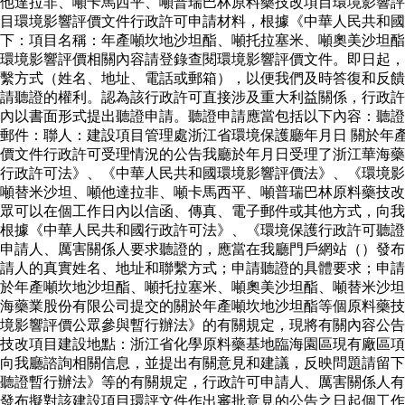
他達拉非、噸卡馬西平、噸普瑞巴林原料藥技改項目環境影響評
目環境影響評價文件行政許可申請材料，根據《中華人民共和
下：項目名稱：年產噸坎地沙坦酯、噸托拉塞米、噸奧美沙坦酯
環境影響評價相關內容請登錄查閱環境影響評價文件。即日起，
繫方式（姓名、地址、電話或郵箱），以便我們及時答復和反饋
請聽證的權利。認為該行政許可直接涉及重大利益關係，行政許
內以書面形式提出聽證申請。聽證申請應當包括以下內容：聽證
郵件：聯人：建設項目管理處浙江省環境保護廳年月日 關於年
價文件行政許可受理情況的公告我廳於年月日受理了浙江華海藥
行政許可法》、《中華人民共和國環境影響評價法》、《環境影
噸替米沙坦、噸他達拉非、噸卡馬西平、噸普瑞巴林原料藥技改
眾可以在個工作日內以信函、傳真、電子郵件或其他方式，向我
根據《中華人民共和國行政許可法》、《環境保護行政許可聽證
申請人、厲害關係人要求聽證的，應當在我廳門戶網站（）發布
請人的真實姓名、地址和聯繫方式；申請聽證的具體要求；申
於年產噸坎地沙坦酯、噸托拉塞米、噸奧美沙坦酯、噸替米沙坦
海藥業股份有限公司提交的關於年產噸坎地沙坦酯等個原料藥技
境影響評價公眾參與暫行辦法》的有關規定，現將有關內容公告
技改項目建設地點：浙江省化學原料藥基地臨海園區現有廠區項
向我廳諮詢相關信息，並提出有關意見和建議，反映問題請留下
聽證暫行辦法》等的有關規定，行政許可申請人、厲害關係人有
發布擬對該建設項目環評文件作出審批意見的公告之日起個工作