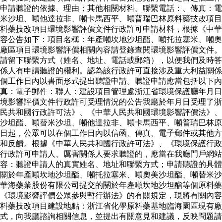
申請聽證的依據、理由；其他相關材料。聯繫電話：、傳真：
米沙坦、噸他達拉非、噸卡馬西平、噸普瑞巴林原料藥技改項目
料藥技改項目環境影響評價文件行政許可申請材料，根據《中華
容公告如下：項目名稱：年產噸坎地沙坦酯、噸托拉塞米、噸奧
廠區項目環境影響評價相關內容請登錄查閱環境影響評價文件。
請留下聯繫方式（姓名、地址、電話或郵箱），以便我們及時答
係人有申請聽證的權利。認為該行政許可直接涉及重大利益關係
個工作日內以書面形式提出聽證申請。聽證申請應當包括以下內
真：電子郵件：聯人：建設項目管理處浙江省環境保護廳年月日
境影響評價文件行政許可受理情況的公告我廳於年月日受理了浙
民共和國行政許可法》、《中華人民共和國環境影響評價法》、
沙坦酯、噸替米沙坦、噸他達拉非、噸卡馬西平、噸普瑞巴林原
日起，公眾可以在個工作日內以信函、傳真、電子郵件或其他方
和反饋。根據《中華人民共和國行政許可法》、《環境保護行政
行政許可申請人、厲害關係人要求聽證的，應當在我廳門戶網
容：聽證申請人的真實姓名、地址和聯繫方式；申請聽證的具體
關於年產噸坎地沙坦酯、噸托拉塞米、噸奧美沙坦酯、噸替米沙
華海藥業股份有限公司提交的關於年產噸坎地沙坦酯等個原料
《環境影響評價公眾參與暫行辦法》的有關規定，現將有關內容
料藥技改項目建設地點：浙江省化學原料藥基地臨海園區現有廠
式，向我廳諮詢相關信息，並提出有關意見和建議，反映問題請