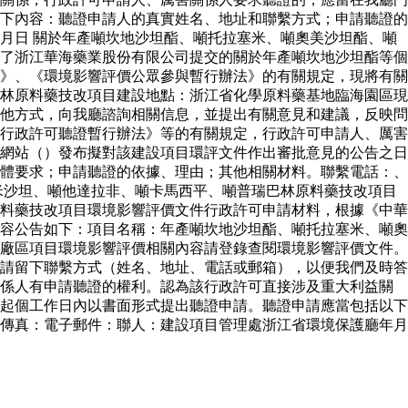
下內容：聽證申請人的真實姓名、地址和聯繫方式；申請聽證的
月日 關於年產噸坎地沙坦酯、噸托拉塞米、噸奧美沙坦酯、噸
了浙江華海藥業股份有限公司提交的關於年產噸坎地沙坦酯等個
》、《環境影響評價公眾參與暫行辦法》的有關規定，現將有關
林原料藥技改項目建設地點：浙江省化學原料藥基地臨海園區現
他方式，向我廳諮詢相關信息，並提出有關意見和建議，反映問
行政許可聽證暫行辦法》等的有關規定，行政許可申請人、厲害
網站（）發布擬對該建設項目環評文件作出審批意見的公告之日
體要求；申請聽證的依據、理由；其他相關材料。聯繫電話：、
米沙坦、噸他達拉非、噸卡馬西平、噸普瑞巴林原料藥技改項目
料藥技改項目環境影響評價文件行政許可申請材料，根據《中華
容公告如下：項目名稱：年產噸坎地沙坦酯、噸托拉塞米、噸奧
廠區項目環境影響評價相關內容請登錄查閱環境影響評價文件。
請留下聯繫方式（姓名、地址、電話或郵箱），以便我們及時答
關係人有申請聽證的權利。認為該行政許可直接涉及重大利益關
起個工作日內以書面形式提出聽證申請。聽證申請應當包括以下
傳真：電子郵件：聯人：建設項目管理處浙江省環境保護廳年月