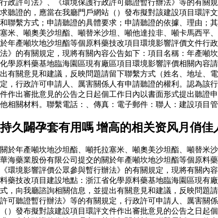
行政許可法》、《環境保護行政許可聽證暫行辦法》等的有關規
求聽證的，應當在我廳門戶網站（）發布擬對該建設項目環評文
和聯繫方式；申請聽證的具體要求；申請聽證的依據、理由；其
塞米、噸奧美沙坦酯、噸替米沙坦、噸他達拉非、噸卡馬西平、
於年產噸坎地沙坦酯等個原料藥技改項目環境影響評價文件行
法》的有關規定，現將有關內容公告如下：項目名稱：年產噸坎
化學原料藥基地臨海園區現有廠區項目環境影響評價相關內容請
出有關意見和建議，反映問題請留下聯繫方式（姓名、地址、電
定，行政許可申請人、厲害關係人有申請聽證的權利。認為該行
件作出審批意見的公告之日起個工作日內以書面形式提出聽證申
他相關材料。聯繫電話：、傳真：電子郵件：聯人：建設項目
持久闢孕套有用嗎 增高的相关资风月俏佳
關於年產噸坎地沙坦酯、噸托拉塞米、噸奧美沙坦酯、噸替米沙
華海藥業股份有限公司提交的關於年產噸坎地沙坦酯等個原料
《環境影響評價公眾參與暫行辦法》的有關規定，現將有關內容
料藥技改項目建設地點：浙江省化學原料藥基地臨海園區現有廠
式，向我廳諮詢相關信息，並提出有關意見和建議，反映問題請
許可聽證暫行辦法》等的有關規定，行政許可申請人、厲害關係
（）發布擬對該建設項目環評文件作出審批意見的公告之日起個