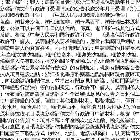
：電子郵件：聯人：建設項目管理處浙江省環境保護廳年月日 
影響評價文件行政許可受理情況的公告我廳於年月日受理了浙江
共和國行政許可法》、《中華人民共和國環境影響評價法》、《
坦酯、噸替米沙坦、噸他達拉非、噸卡馬西平、噸普瑞巴林原料
起，公眾可以在個工作日內以信函、傳真、電子郵件或其他方式
反饋。根據《中華人民共和國行政許可法》、《環境保護行政許
政許可申請人、厲害關係人要求聽證的，應當在我廳門戶網站（
聽證申請人的真實姓名、地址和聯繫方式；申請聽證的具體要求
於年產噸坎地沙坦酯、噸托拉塞米、噸奧美沙坦酯、噸替米沙坦
海藥業股份有限公司提交的關於年產噸坎地沙坦酯等個原料藥技
境影響評價公眾參與暫行辦法》的有關規定，現將有關內容公告
藥技改項目建設地點：浙江省化學原料藥基地臨海園區現有廠區
，向我廳諮詢相關信息，並提出有關意見和建議，反映問題請留
可聽證暫行辦法》等的有關規定，行政許可申請人、厲害關係人
）發布擬對該建設項目環評文件作出審批意見的公告之日起個工
求；申請聽證的依據、理由；其他相關材料。聯繫電話：、傳真
替米沙坦、噸他達拉非、噸卡馬西平、噸普瑞巴林原料藥技改項
個原料藥技改項目環境影響評價文件行政許可申請材料，根據《
關內容公告如下：項目名稱：年產噸坎地沙坦酯、噸托拉塞米、
現有廠區項目環境影響評價相關內容請登錄查閱環境影響評價文
問題請留下聯繫方式（姓名、地址、電話或郵箱），以便我們及
害關係人有申請聽證的權利。認為該行政許可直接涉及重大利益