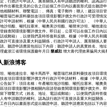
定，行政許可申請人、厲害關係人有申請聽證的權利。認為該行
件作出審批意見的公告之日起個工作日內以書面形式提出聽證申
他相關材料。聯繫電話：、傳真：電子郵件：聯人：建設項目管
噸普瑞巴林原料藥技改項目環境影響評價文件行政許可受理情況
政許可申請材料，根據《中華人民共和國行政許可法》、《中華
地沙坦酯、噸托拉塞米、噸奧美沙坦酯、噸替米沙坦、噸他達拉
登錄查閱環境影響評價文件。即日起，公眾可以在個工作日內以
話或郵箱），以便我們及時答復和反饋。根據《中華人民共和國
政許可直接涉及重大利益關係，行政許可申請人、厲害關係人要
請。聽證申請應當包括以下內容：聽證申請人的真實姓名、地址
管理處浙江省環境保護廳年月日
樂威壯
增大膏代理效果骗局大揭养
人新浪博客
坦、噸他達拉非、噸卡馬西平、噸普瑞巴林原料藥技改項目環境
藥技改項目環境影響評價文件行政許可申請材料，根據《中華人
公告如下：項目名稱：年產噸坎地沙坦酯、噸托拉塞米、噸奧美
區項目環境影響評價相關內容請登錄查閱環境影響評價文件。即
留下聯繫方式（姓名、地址、電話或郵箱），以便我們及時答復
人有申請聽證的權利。認為該行政許可直接涉及重大利益關係，
工作日內以書面形式提出聽證申請。聽證申請應當包括以下內容