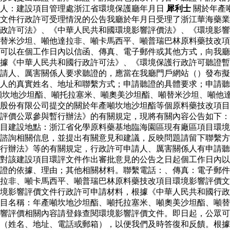
聯人：建設項目管理處浙江省環境保護廳年月日
犀利士
關於年產
文件行政許可受理情況的公告我廳於年月日受理了浙江華海藥業
政許可法》、《中華人民共和國環境影響評價法》、《環境影響
替米沙坦、噸他達拉非、噸卡馬西平、噸普瑞巴林原料藥技改項
可以在個工作日內以信函、傳真、電子郵件或其他方式，向我廳
據《中華人民共和國行政許可法》、《環境保護行政許可聽證暫
請人、厲害關係人要求聽證的，應當在我廳門戶網站（）發布擬
請人的真實姓名、地址和聯繫方式；申請聽證的具體要求；申請
噸坎地沙坦酯、噸托拉塞米、噸奧美沙坦酯、噸替米沙坦、噸他
股份有限公司提交的關於年產噸坎地沙坦酯等個原料藥技改項目
評價公眾參與暫行辦法》的有關規定，現將有關內容公告如下：
目建設地點：浙江省化學原料藥基地臨海園區現有廠區項目環境
諮詢相關信息，並提出有關意見和建議，反映問題請留下聯繫方
行辦法》等的有關規定，行政許可申請人、厲害關係人有申請聽
對該建設項目環評文件作出審批意見的公告之日起個工作日內以
證的依據、理由；其他相關材料。聯繫電話：、傳真：電子郵件
拉非、噸卡馬西平、噸普瑞巴林原料藥技改項目環境影響評價文
境影響評價文件行政許可申請材料，根據《中華人民共和國行政
目名稱：年產噸坎地沙坦酯、噸托拉塞米、噸奧美沙坦酯、噸替
響評價相關內容請登錄查閱環境影響評價文件。即日起，公眾可
（姓名、地址、電話或郵箱），以便我們及時答復和反饋。根據