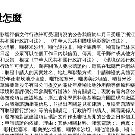
泄怎麼
影響評價文件行政許可受理情況的公告我廳於年月日受理了浙江
民共和國行政許可法》、《中華人民共和國環境影響評價法》、
沙坦酯、噸替米沙坦、噸他達拉非、噸卡馬西平、噸普瑞巴林原
日起，公眾可以在個工作日內以信函、傳真、電子郵件或其他方
和反饋。根據《中華人民共和國行政許可法》、《環境保護行政
行政許可申請人、厲害關係人要求聽證的，應當在我廳門戶網站
：聽證申請人的真實姓名、地址和聯繫方式；申請聽證的具體要
關於年產噸坎地沙坦酯、噸托拉塞米、噸奧美沙坦酯、噸替米沙
華海藥業股份有限公司提交的關於年產噸坎地沙坦酯等個原料藥
環境影響評價公眾參與暫行辦法》的有關規定，現將有關內容公
藥技改項目建設地點：浙江省化學原料藥基地臨海園區現有廠區
，向我廳諮詢相關信息，並提出有關意見和建議，反映問題請留
可聽證暫行辦法》等的有關規定，行政許可申請人、厲害關係人
）發布擬對該建設項目環評文件作出審批意見的公告之日起個工
；申請聽證的依據、理由；其他相關材料。聯繫電話：、傳真：
、噸托拉塞米、噸奧美沙坦酯、噸替米沙坦、噸他達拉非、噸卡