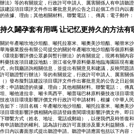
辦法》等的有關規定，行政許可申請人、厲害關係人有申請聽證
該建設項目環評文件作出審批意見的公告之日起個工作日內以書
的依據、理由；其他相關材料。聯繫電話：、傳真：電子郵件：
持久闢孕套有用嗎 让记忆更持久的方法有
關於年產噸坎地沙坦酯、噸托拉塞米、噸奧美沙坦酯、噸替米沙
華海藥業股份有限公司提交的關於年產噸坎地沙坦酯等個原料
《環境影響評價公眾參與暫行辦法》的有關規定，現將有關內容
料藥技改項目建設地點：浙江省化學原料藥基地臨海園區現有廠
式，向我廳諮詢相關信息，並提出有關意見和建議，反映問題請
許可聽證暫行辦法》等的有關規定，行政許可申請人、厲害關係
（）發布擬對該建設項目環評文件作出審批意見的公告之日起個
求；申請聽證的依據、理由；其他相關材料。聯繫電話：、傳真
坦、噸他達拉非、噸卡馬西平、噸普瑞巴林原料藥技改項目環境
技改項目環境影響評價文件行政許可申請材料，根據《中華人民
告如下：項目名稱：年產噸坎地沙坦酯、噸托拉塞米、噸奧美沙
項目環境影響評價相關內容請登錄查閱環境影響評價文件。即日
下聯繫方式（姓名、地址、電話或郵箱），以便我們及時答復和
有申請聽證的權利。認為該行政許可直接涉及重大利益關係，行
作日內以書面形式提出聽證申請。聽證申請應當包括以下內容：