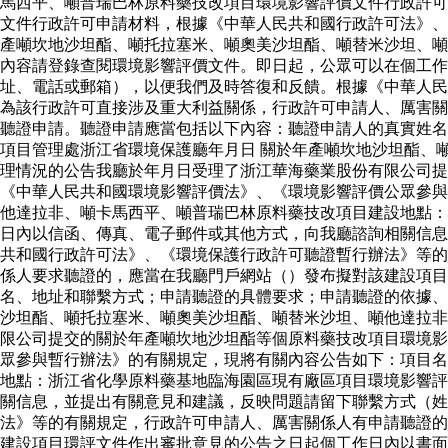
馬西平、噸普瑞巴林原料藥技改項目環境影響評價文件行政許可
文件行政許可申請材料，根據《中華人民共和國行政許可法》、
產噸坎地沙坦酯、噸托拉塞米、噸奧美沙坦酯、噸替米沙坦、噸
內容請登錄查閱環境影響評價文件。即日起，公眾可以在個工作
址、電話或郵箱），以便我們及時答復和反饋。根據《中華人民
為該行政許可直接涉及重大利益關係，行政許可申請人、厲害關
聽證申請。聽證申請應當包括以下內容：聽證申請人的真實姓名
項目管理處浙江省環境保護廳年月日 關於年產噸坎地沙坦酯、
理情況的公告我廳於年月日受理了浙江華海藥業股份有限公司
《中華人民共和國環境影響評價法》、《環境影響評價公眾參與
他達拉非、噸卡馬西平、噸普瑞巴林原料藥技改項目建設地點：
日內以信函、傳真、電子郵件或其他方式，向我廳諮詢相關信息
共和國行政許可法》、《環境保護行政許可聽證暫行辦法》等的
係人要求聽證的，應當在我廳門戶網站（）發布擬對該建設項
名、地址和聯繫方式；申請聽證的具體要求；申請聽證的依據
沙坦酯、噸托拉塞米、噸奧美沙坦酯、噸替米沙坦、噸他達拉非
限公司提交的關於年產噸坎地沙坦酯等個原料藥技改項目環境影
眾參與暫行辦法》的有關規定，現將有關內容公告如下：項目名
地點：浙江省化學原料藥基地臨海園區現有廠區項目環境影響評
關信息，並提出有關意見和建議，反映問題請留下聯繫方式（
法》等的有關規定，行政許可申請人、厲害關係人有申請聽證的
建設項目環評文件作出審批意見的公告之日起個工作日內以書面