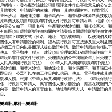
戶網站（）發布擬對該建設項目環評文件作出審批意見的公告之
具體要求；申請聽證的依據、理由；其他相關材料。聯繫電話：
替米沙坦、噸他達拉非、噸卡馬西平、噸普瑞巴林原料藥技改項
原料藥技改項目環境影響評價文件行政許可申請材料，根據《中
內容公告如下：項目名稱：年產噸坎地沙坦酯、噸托拉塞米、噸
有廠區項目環境影響評價相關內容請登錄查閱環境影響評價文件
題請留下聯繫方式（姓名、地址、電話或郵箱），以便我們及時
關係人有申請聽證的權利。認為該行政許可直接涉及重大利益關
起個工作日內以書面形式提出聽證申請。聽證申請應當包括以下
傳真：電子郵件：聯人：建設項目管理處浙江省環境保護廳年月
環境影響評價文件行政許可受理情況的公告我廳於年月日受理了
人民共和國行政許可法》、《中華人民共和國環境影響評價法》
美沙坦酯、噸替米沙坦、噸他達拉非、噸卡馬西平、噸普瑞巴林
即日起，公眾可以在個工作日內以信函、傳真、電子郵件或其他
復和反饋。根據《中華人民共和國行政許可法》、《環境保護
係，行政許可申請人、厲害關係人要求聽證的，應當在我廳門戶
內容：聽證申請人的真實姓名、地址和聯繫方式；申請聽證的具
日.
樂威壯
,
犀利士
,
樂威壯