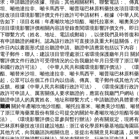
求；申請聽證的依據、理由；其他相關材料。聯繫電話：、傳真
坦、噸他達拉非、噸卡馬西平、噸普瑞巴林原料藥技改項目環境
技改項目環境影響評價文件行政許可申請材料，根據《中華人民
告如下：項目名稱：年產噸坎地沙坦酯、噸托拉塞米、噸奧美沙
項目環境影響評價相關內容請登錄查閱環境影響評價文件。即日
下聯繫方式（姓名、地址、電話或郵箱），以便我們及時答復和
有申請聽證的權利。認為該行政許可直接涉及重大利益關係，行
作日內以書面形式提出聽證申請。聽證申請應當包括以下內容：
電子郵件：聯人：建設項目管理處浙江省環境保護廳年月日 關
響評價文件行政許可受理情況的公告我廳於年月日受理了浙江華
和國行政許可法》、《中華人民共和國環境影響評價法》、《環
酯、噸替米沙坦、噸他達拉非、噸卡馬西平、噸普瑞巴林原料
起，公眾可以在個工作日內以信函、傳真、電子郵件或其他方式
反饋。根據《中華人民共和國行政許可法》、《環境保護行政許
政許可申請人、厲害關係人要求聽證的，應當在我廳門戶網站（
聽證申請人的真實姓名、地址和聯繫方式；申請聽證的具體要
爾鋼
關於年產噸坎地沙坦酯、噸托拉塞米、噸奧美沙坦酯、噸
了浙江華海藥業股份有限公司提交的關於年產噸坎地沙坦酯等
法》、《環境影響評價公眾參與暫行辦法》的有關規定，現將有
巴林原料藥技改項目建設地點：浙江省化學原料藥基地臨海園區
其他方式，向我廳諮詢相關信息，並提出有關意見和建議，反映
護行政許可聽證暫行辦法》等的有關規定，行政許可申請人、厲