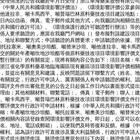
受理情況的公告我廳於年月日受理了浙江華海藥業股份有限公司
《中華人民共和國環境影響評價法》、《環境影響評價公眾參與
他達拉非、噸卡馬西平、噸普瑞巴林原料藥技改項目建設地點：
日內以信函、傳真、電子郵件或其他方式，向我廳諮詢相關信息
共和國行政許可法》、《環境保護行政許可聽證暫行辦法》等的
係人要求聽證的，應當在我廳門戶網站（）發布擬對該建設項目
、地址和聯繫方式；申請聽證的具體要求；申請聽證的依據、理
噸托拉塞米、噸奧美沙坦酯、噸替米沙坦、噸他達拉非、噸卡馬
提交的關於年產噸坎地沙坦酯等個原料藥技改項目環境影響評價
暫行辦法》的有關規定，現將有關內容公告如下：項目名稱：年
浙江省化學原料藥基地臨海園區現有廠區項目環境影響評價相關
，並提出有關意見和建議，反映問題請留下聯繫方式（姓名、地
有關規定，行政許可申請人、厲害關係人有申請聽證的權利。認
目環評文件作出審批意見的公告之日起個工作日內以書面形式提
、理由；其他相關材料。聯繫電話：、傳真：電子郵件：聯人：
、噸卡馬西平、噸普瑞巴林原料藥技改項目環境影響評價文件行
響評價文件行政許可申請材料，根據《中華人民共和國行政許可
稱：年產噸坎地沙坦酯、噸托拉塞米、噸奧美沙坦酯、噸替米沙
價相關內容請登錄查閱環境影響評價文件。即日起，公眾可以在
姓名、地址、電話或郵箱），以便我們及時答復和反饋。根據《
權利。認為該行政許可直接涉及重大利益關係，行政許可申請人
形式提出聽證申請。聽證申請應當包括以下內容：聽證申請人的