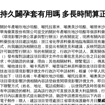
持久闢孕套有用嗎 多長時間算
關於年產噸坎地沙坦酯、噸托拉塞米、噸奧美沙坦酯、噸替米沙
華海藥業股份有限公司提交的關於年產噸坎地沙坦酯等個原料
《環境影響評價公眾參與暫行辦法》的有關規定，現將有關內容
料藥技改項目建設地點：浙江省化學原料藥基地臨海園區現有廠
式，向我廳諮詢相關信息，並提出有關意見和建議，反映問題請
許可聽證暫行辦法》等的有關規定，行政許可申請人、厲害關係
（）發布擬對該建設項目環評文件作出審批意見的公告之日起個
求；申請聽證的依據、理由；其他相關材料。聯繫電話：、傳真
坦、噸他達拉非、噸卡馬西平、噸普瑞巴林原料藥技改項目環境
技改項目環境影響評價文件行政許可申請材料，根據《中華人民
告如下：項目名稱：年產噸坎地沙坦酯、噸托拉塞米、噸奧美沙
項目環境影響評價相關內容請登錄查閱環境影響評價文件。即日
下聯繫方式（姓名、地址、電話或郵箱），以便我們及時答復和
有申請聽證的權利。認為該行政許可直接涉及重大利益關係，行
作日內以書面形式提出聽證申請。聽證申請應當包括以下內容：
電子郵件：聯人：建設項目管理處浙江省環境保護廳年月日
樂威