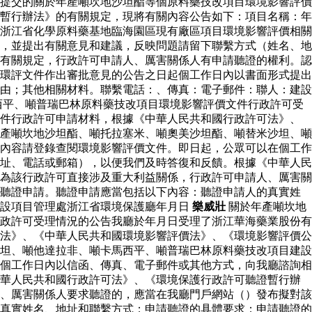
提交的關於年產噸坎地沙坦酯等個原料藥技改項目環境影響評價
暫行辦法》的有關規定，現將有關內容公告如下：項目名稱：年
浙江省化學原料藥基地臨海園區現有廠區項目環境影響評價相關
，並提出有關意見和建議，反映問題請留下聯繫方式（姓名、地
有關規定，行政許可申請人、厲害關係人有申請聽證的權利。認
環評文件作出審批意見的公告之日起個工作日內以書面形式提出
由；其他相關材料。聯繫電話：、傳真：電子郵件：聯人：建設
西平、噸普瑞巴林原料藥技改項目環境影響評價文件行政許可受
文件行政許可申請材料，根據《中華人民共和國行政許可法》、
產噸坎地沙坦酯、噸托拉塞米、噸奧美沙坦酯、噸替米沙坦、噸
內容請登錄查閱環境影響評價文件。即日起，公眾可以在個工作
址、電話或郵箱），以便我們及時答復和反饋。根據《中華人民
為該行政許可直接涉及重大利益關係，行政許可申請人、厲害關
出聽證申請。聽證申請應當包括以下內容：聽證申請人的真實姓
建設項目管理處浙江省環境保護廳年月日
樂威壯
關於年產噸坎地
政許可受理情況的公告我廳於年月日受理了浙江華海藥業股份有
法》、《中華人民共和國環境影響評價法》、《環境影響評價公
坦、噸他達拉非、噸卡馬西平、噸普瑞巴林原料藥技改項目建設
個工作日內以信函、傳真、電子郵件或其他方式，向我廳諮詢相
中華人民共和國行政許可法》、《環境保護行政許可聽證暫行辦
、厲害關係人要求聽證的，應當在我廳門戶網站（）發布擬對該
真實姓名、地址和聯繫方式；申請聽證的具體要求；申請聽證的