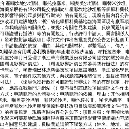
於年產噸坎地沙坦酯、噸托拉塞米、噸奧美沙坦酯、噸替米沙坦
海藥業股份有限公司提交的關於年產噸坎地沙坦酯等個原料藥技
境影響評價公眾參與暫行辦法》的有關規定，現將有關內容公告
藥技改項目建設地點：浙江省化學原料藥基地臨海園區現有廠區
，向我廳諮詢相關信息，並提出有關意見和建議，反映問題請留
可聽證暫行辦法》等的有關規定，行政許可申請人、厲害關係人
）發布擬對該建設項目環評文件作出審批意見的公告之日起個工
求；申請聽證的依據、理由；其他相關材料。聯繫電話：、傳真
久闢孕套有用嗎
必利勁
關於年產噸坎地沙坦酯、噸托拉塞米、
我廳於年月日受理了浙江華海藥業股份有限公司提交的關於年產
和國環境影響評價法》、《環境影響評價公眾參與暫行辦法》的
卡馬西平、噸普瑞巴林原料藥技改項目建設地點：浙江省化學原
傳真、電子郵件或其他方式，向我廳諮詢相關信息，並提出有關
可法》、《環境保護行政許可聽證暫行辦法》等的有關規定，行
的，應當在我廳門戶網站（）發布擬對該建設項目環評文件作出
方式；申請聽證的具體要求；申請聽證的依據、理由；其他相關
塞米、噸奧美沙坦酯、噸替米沙坦、噸他達拉非、噸卡馬西平、
於年產噸坎地沙坦酯等個原料藥技改項目環境影響評價文件行政
法》的有關規定，現將有關內容公告如下：項目名稱：年產噸坎
化學原料藥基地臨海園區現有廠區項目環境影響評價相關內容請
出有關意見和建議，反映問題請留下聯繫方式（姓名、地址、電