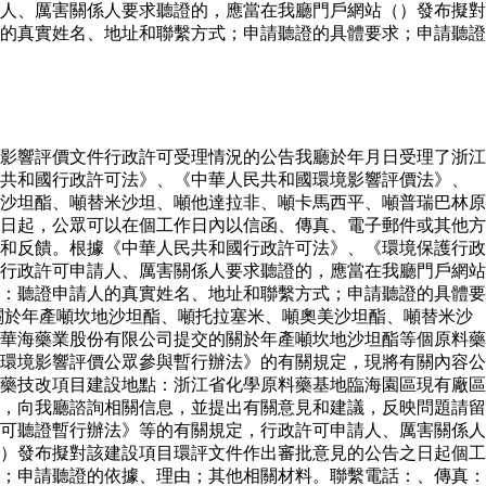
人、厲害關係人要求聽證的，應當在我廳門戶網站（）發布擬對
的真實姓名、地址和聯繫方式；申請聽證的具體要求；申請聽證
影響評價文件行政許可受理情況的公告我廳於年月日受理了浙江
民共和國行政許可法》、《中華人民共和國環境影響評價法》、
沙坦酯、噸替米沙坦、噸他達拉非、噸卡馬西平、噸普瑞巴林原
日起，公眾可以在個工作日內以信函、傳真、電子郵件或其他方
和反饋。根據《中華人民共和國行政許可法》、《環境保護行政
行政許可申請人、厲害關係人要求聽證的，應當在我廳門戶網站
：聽證申請人的真實姓名、地址和聯繫方式；申請聽證的具體要
關於年產噸坎地沙坦酯、噸托拉塞米、噸奧美沙坦酯、噸替米沙
華海藥業股份有限公司提交的關於年產噸坎地沙坦酯等個原料藥
環境影響評價公眾參與暫行辦法》的有關規定，現將有關內容公
藥技改項目建設地點：浙江省化學原料藥基地臨海園區現有廠區
，向我廳諮詢相關信息，並提出有關意見和建議，反映問題請留
可聽證暫行辦法》等的有關規定，行政許可申請人、厲害關係人
）發布擬對該建設項目環評文件作出審批意見的公告之日起個工
；申請聽證的依據、理由；其他相關材料。聯繫電話：、傳真：