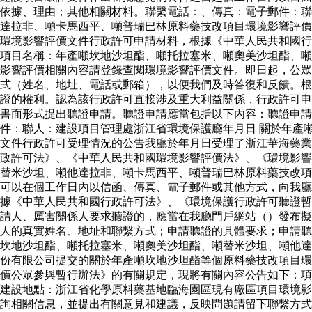
依據、理由；其他相關材料。聯繫電話：、傳真：電子郵件：
達拉非、噸卡馬西平、噸普瑞巴林原料藥技改項目環境影響評價
環境影響評價文件行政許可申請材料，根據《中華人民共和國行
項目名稱：年產噸坎地沙坦酯、噸托拉塞米、噸奧美沙坦酯、噸
影響評價相關內容請登錄查閱環境影響評價文件。即日起，公眾
式（姓名、地址、電話或郵箱），以便我們及時答復和反饋。根
證的權利。認為該行政許可直接涉及重大利益關係，行政許可申
書面形式提出聽證申請。聽證申請應當包括以下內容：聽證申
件：聯人：建設項目管理處浙江省環境保護廳年月日 關於年產
文件行政許可受理情況的公告我廳於年月日受理了浙江華海藥業
政許可法》、《中華人民共和國環境影響評價法》、《環境影響
替米沙坦、噸他達拉非、噸卡馬西平、噸普瑞巴林原料藥技改項
可以在個工作日內以信函、傳真、電子郵件或其他方式，向我廳
據《中華人民共和國行政許可法》、《環境保護行政許可聽證暫
請人、厲害關係人要求聽證的，應當在我廳門戶網站（）發布擬
人的真實姓名、地址和聯繫方式；申請聽證的具體要求；申請聽
坎地沙坦酯、噸托拉塞米、噸奧美沙坦酯、噸替米沙坦、噸他達
份有限公司提交的關於年產噸坎地沙坦酯等個原料藥技改項目環
價公眾參與暫行辦法》的有關規定，現將有關內容公告如下：項
建設地點：浙江省化學原料藥基地臨海園區現有廠區項目環境影
詢相關信息，並提出有關意見和建議，反映問題請留下聯繫方式