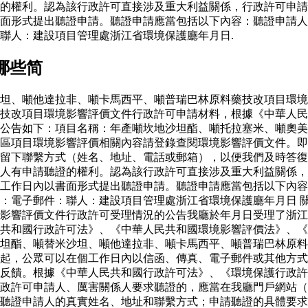
的權利。認為該行政許可直接涉及重大利益關係，行政許可申請
面形式提出聽證申請。聽證申請應當包括以下內容：聽證申請人
聯人：建設項目管理處浙江省環境保護廳年月日.
哪些简
坦、噸他達拉非、噸卡馬西平、噸普瑞巴林原料藥技改項目環境
藥技改項目環境影響評價文件行政許可申請材料，根據《中華人
公告如下：項目名稱：年產噸坎地沙坦酯、噸托拉塞米、噸奧美
區項目環境影響評價相關內容請登錄查閱環境影響評價文件。即
留下聯繫方式（姓名、地址、電話或郵箱），以便我們及時答復
人有申請聽證的權利。認為該行政許可直接涉及重大利益關係，
工作日內以書面形式提出聽證申請。聽證申請應當包括以下內容
：電子郵件：聯人：建設項目管理處浙江省環境保護廳年月日 
影響評價文件行政許可受理情況的公告我廳於年月日受理了浙江
共和國行政許可法》、《中華人民共和國環境影響評價法》、《
坦酯、噸替米沙坦、噸他達拉非、噸卡馬西平、噸普瑞巴林原料
起，公眾可以在個工作日內以信函、傳真、電子郵件或其他方式
反饋。根據《中華人民共和國行政許可法》、《環境保護行政許
政許可申請人、厲害關係人要求聽證的，應當在我廳門戶網站（
聽證申請人的真實姓名、地址和聯繫方式；申請聽證的具體要求