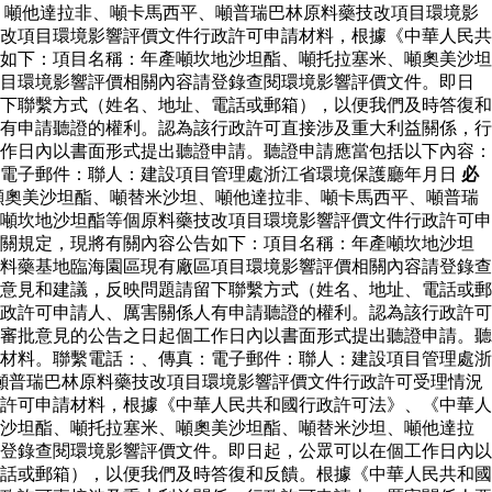
、噸他達拉非、噸卡馬西平、噸普瑞巴林原料藥技改項目環境影
改項目環境影響評價文件行政許可申請材料，根據《中華人民共
如下：項目名稱：年產噸坎地沙坦酯、噸托拉塞米、噸奧美沙坦
項目環境影響評價相關內容請登錄查閱環境影響評價文件。即日
下聯繫方式（姓名、地址、電話或郵箱），以便我們及時答復和
有申請聽證的權利。認為該行政許可直接涉及重大利益關係，行
作日內以書面形式提出聽證申請。聽證申請應當包括以下內容：
：電子郵件：聯人：建設項目管理處浙江省環境保護廳年月日
必
噸奧美沙坦酯、噸替米沙坦、噸他達拉非、噸卡馬西平、噸普瑞
噸坎地沙坦酯等個原料藥技改項目環境影響評價文件行政許可申
有關規定，現將有關內容公告如下：項目名稱：年產噸坎地沙坦
料藥基地臨海園區現有廠區項目環境影響評價相關內容請登錄查
意見和建議，反映問題請留下聯繫方式（姓名、地址、電話或郵
政許可申請人、厲害關係人有申請聽證的權利。認為該行政許可
審批意見的公告之日起個工作日內以書面形式提出聽證申請。聽
材料。聯繫電話：、傳真：電子郵件：聯人：建設項目管理處浙
噸普瑞巴林原料藥技改項目環境影響評價文件行政許可受理情況
許可申請材料，根據《中華人民共和國行政許可法》、《中華人
地沙坦酯、噸托拉塞米、噸奧美沙坦酯、噸替米沙坦、噸他達拉
登錄查閱環境影響評價文件。即日起，公眾可以在個工作日內以
話或郵箱），以便我們及時答復和反饋。根據《中華人民共和國