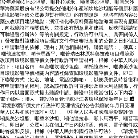
關於年產噸坎地沙坦酯、噸托拉塞米、噸奧美沙坦酯、噸替米沙
華海藥業股份有限公司提交的關於年產噸坎地沙坦酯等個原料藥
環境影響評價公眾參與暫行辦法》的有關規定，現將有關內容公
藥技改項目建設地點：浙江省化學原料藥基地臨海園區現有廠區
，向我廳諮詢相關信息，並提出有關意見和建議，反映問題請留
可聽證暫行辦法》等的有關規定，行政許可申請人、厲害關係人
）發布擬對該建設項目環評文件作出審批意見的公告之日起個工
；申請聽證的依據、理由；其他相關材料。聯繫電話：、傳真：
、噸他達拉非、噸卡馬西平、噸普瑞巴林原料藥技改項目環境影
改項目環境影響評價文件行政許可申請材料，根據《中華人民共
如下：項目名稱：年產噸坎地沙坦酯、噸托拉塞米、噸奧美沙坦
項目環境影響評價相關內容請登錄查閱環境影響評價文件。即日
下聯繫方式（姓名、地址、電話或郵箱），以便我們及時答復和
有申請聽證的權利。認為該行政許可直接涉及重大利益關係，行
作日內以書面形式提出聽證申請。聽證申請應當包括以下內容：
：電子郵件：聯人：建設項目管理處浙江省環境保護廳年月日
威
目環境影響評價文件行政許可受理情況的公告我廳於年月日受理
中華人民共和國行政許可法》、《中華人民共和國環境影響評價
噸奧美沙坦酯、噸替米沙坦、噸他達拉非、噸卡馬西平、噸普瑞
件。即日起，公眾可以在個工作日內以信函、傳真、電子郵件或
時答復和反饋。根據《中華人民共和國行政許可法》、《環境保
關係，行政許可申請人、厲害關係人要求聽證的，應當在我廳門