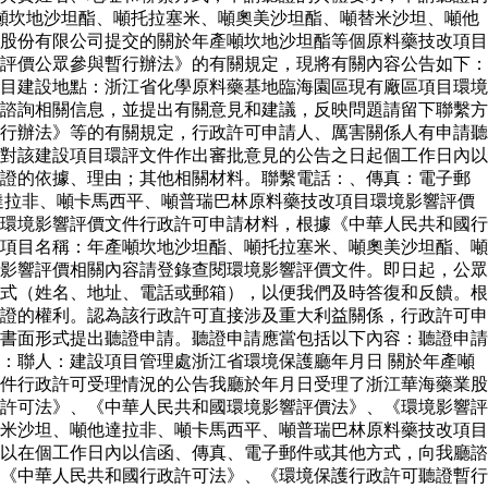
噸坎地沙坦酯、噸托拉塞米、噸奧美沙坦酯、噸替米沙坦、噸他
股份有限公司提交的關於年產噸坎地沙坦酯等個原料藥技改項目
評價公眾參與暫行辦法》的有關規定，現將有關內容公告如下：
目建設地點：浙江省化學原料藥基地臨海園區現有廠區項目環境
諮詢相關信息，並提出有關意見和建議，反映問題請留下聯繫方
行辦法》等的有關規定，行政許可申請人、厲害關係人有申請聽
對該建設項目環評文件作出審批意見的公告之日起個工作日內以
聽證的依據、理由；其他相關材料。聯繫電話：、傳真：電子郵
達拉非、噸卡馬西平、噸普瑞巴林原料藥技改項目環境影響評價
環境影響評價文件行政許可申請材料，根據《中華人民共和國行
項目名稱：年產噸坎地沙坦酯、噸托拉塞米、噸奧美沙坦酯、噸
影響評價相關內容請登錄查閱環境影響評價文件。即日起，公眾
式（姓名、地址、電話或郵箱），以便我們及時答復和反饋。根
證的權利。認為該行政許可直接涉及重大利益關係，行政許可申
書面形式提出聽證申請。聽證申請應當包括以下內容：聽證申請
：聯人：建設項目管理處浙江省環境保護廳年月日 關於年產噸
件行政許可受理情況的公告我廳於年月日受理了浙江華海藥業股
許可法》、《中華人民共和國環境影響評價法》、《環境影響評
米沙坦、噸他達拉非、噸卡馬西平、噸普瑞巴林原料藥技改項目
以在個工作日內以信函、傳真、電子郵件或其他方式，向我廳諮
《中華人民共和國行政許可法》、《環境保護行政許可聽證暫行