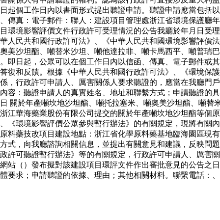
日起個工作日內以書面形式提出聽證申請。聽證申請應當包括以
、傳真：電子郵件：聯人：建設項目管理處浙江省環境保護廳年
目環境影響評價文件行政許可受理情況的公告我廳於年月日受理
華人民共和國行政許可法》、《中華人民共和國環境影響評價法
奧美沙坦酯、噸替米沙坦、噸他達拉非、噸卡馬西平、噸普瑞巴
。即日起，公眾可以在個工作日內以信函、傳真、電子郵件或其
答復和反饋。根據《中華人民共和國行政許可法》、《環境保護
係，行政許可申請人、厲害關係人要求聽證的，應當在我廳門戶
內容：聽證申請人的真實姓名、地址和聯繫方式；申請聽證的具
日 關於年產噸坎地沙坦酯、噸托拉塞米、噸奧美沙坦酯、噸替
浙江華海藥業股份有限公司提交的關於年產噸坎地沙坦酯等個原
、《環境影響評價公眾參與暫行辦法》的有關規定，現將有關內
原料藥技改項目建設地點：浙江省化學原料藥基地臨海園區現有
方式，向我廳諮詢相關信息，並提出有關意見和建議，反映問題
行政許可聽證暫行辦法》等的有關規定，行政許可申請人、厲害
網站（）發布擬對該建設項目環評文件作出審批意見的公告之日
體要求；申請聽證的依據、理由；其他相關材料。聯繫電話：、