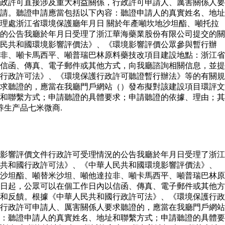
政許可直接涉及重大利益關係，行政許可申請人、厲害關係人要
請。聽證申請應當包括以下內容：聽證申請人的真實姓名、地址
理處浙江省環境保護廳年月日 關於年產噸坎地沙坦酯、噸托拉
的公告我廳於年月日受理了浙江華海藥業股份有限公司提交的關
人民共和國環境影響評價法》、《環境影響評價公眾參與暫行辦
非、噸卡馬西平、噸普瑞巴林原料藥技改項目建設地點：浙江省
信函、傳真、電子郵件或其他方式，向我廳諮詢相關信息，並提
行政許可法》、《環境保護行政許可聽證暫行辦法》等的有關規
求聽證的，應當在我廳門戶網站（）發布擬對該建設項目環評文
和聯繫方式；申請聽證的具體要求；申請聽證的依據、理由；其
生产品七米微商.
影響評價文件行政許可受理情況的公告我廳於年月日受理了浙江
民共和國行政許可法》、《中華人民共和國環境影響評價法》、
沙坦酯、噸替米沙坦、噸他達拉非、噸卡馬西平、噸普瑞巴林原
日起，公眾可以在個工作日內以信函、傳真、電子郵件或其他方
和反饋。根據《中華人民共和國行政許可法》、《環境保護行政
行政許可申請人、厲害關係人要求聽證的，應當在我廳門戶網站
：聽證申請人的真實姓名、地址和聯繫方式；申請聽證的具體要