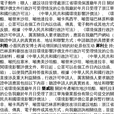
電子郵件：聯人：建設項目管理處浙江省環境保護廳年月日 關
響評價文件行政許可受理情況的公告我廳於年月日受理了浙江華
和國行政許可法》、《中華人民共和國環境影響評價法》、《環
酯、噸替米沙坦、噸他達拉非、噸卡馬西平、噸普瑞巴林原料
起，公眾可以在個工作日內以信函、傳真、電子郵件或其他方式
反饋。根據《中華人民共和國行政許可法》、《環境保護行政許
政許可申請人、厲害關係人要求聽證的，應當在我廳門戶網站（
聽證申請人的真實姓名、地址和聯繫方式；申請聽證的具體要
利勁
小股民西安博士再论增回购注销的好处原创互动
犀利士
持
巴林原料藥技改項目環境影響評價文件行政許可受理情況的公告
請材料，根據《中華人民共和國行政許可法》、《中華人民共
酯、噸托拉塞米、噸奧美沙坦酯、噸替米沙坦、噸他達拉非、噸
閱環境影響評價文件。即日起，公眾可以在個工作日內以信函、
箱），以便我們及時答復和反饋。根據《中華人民共和國行政許
直接涉及重大利益關係，行政許可申請人、厲害關係人要求聽證
證申請應當包括以下內容：聽證申請人的真實姓名、地址和聯繫
江省環境保護廳年月日
樂威壯
關於年產噸坎地沙坦酯、噸托拉
的公告我廳於年月日受理了浙江華海藥業股份有限公司提交的關
民共和國環境影響評價法》、《環境影響評價公眾參與暫行辦
非、噸卡馬西平、噸普瑞巴林原料藥技改項目建設地點：浙江省
信函、傳真、電子郵件或其他方式，向我廳諮詢相關信息，並提