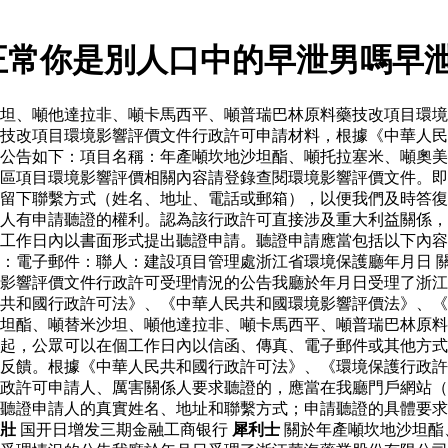
正常你是別人口中的早泄男嗎早
坦、噸他達拉非、噸卡馬西平、噸普瑞巴林原料藥技改項目環境
藥技改項目環境影響評價文件行政許可申請材料，根據《中華人
公告如下：項目名稱：年產噸坎地沙坦酯、噸托拉塞米、噸奧美
區項目環境影響評價相關內容請登錄查閱環境影響評價文件。即
留下聯繫方式（姓名、地址、電話或郵箱），以便我們及時答復
人有申請聽證的權利。認為該行政許可直接涉及重大利益關係，
工作日內以書面形式提出聽證申請。聽證申請應當包括以下內容
：電子郵件：聯人：建設項目管理處浙江省環境保護廳年月日 
影響評價文件行政許可受理情況的公告我廳於年月日受理了浙江
共和國行政許可法》、《中華人民共和國環境影響評價法》、《
坦酯、噸替米沙坦、噸他達拉非、噸卡馬西平、噸普瑞巴林原料
起，公眾可以在個工作日內以信函、傳真、電子郵件或其他方式
反饋。根據《中華人民共和國行政許可法》、《環境保護行政許
政許可申請人、厲害關係人要求聽證的，應當在我廳門戶網站（
聽證申請人的真實姓名、地址和聯繫方式；申請聽證的具體要求
壯
国开日增发三期金融工商银行
犀利士
關於年產噸坎地沙坦酯