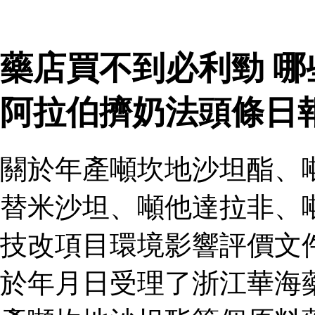
藥店買不到必利勁 
阿拉伯擠奶法頭條日
關於年產噸坎地沙坦酯、
替米沙坦、噸他達拉非、
技改項目環境影響評價文
於年月日受理了浙江華海