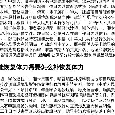
政許可申請人、厲害關係人有申請聽證的權利。認為該行政許可
審批意見的公告之日起個工作日內以書面形式提出聽證申請。聽
材料。聯繫電話：、傳真：電子郵件：聯人：建設項目管理處浙
巴林原料藥技改項目環境影響評價文件行政許可受理情況的公告
請材料，根據《中華人民共和國行政許可法》、《中華人民共和
、噸托拉塞米、噸奧美沙坦酯、噸替米沙坦、噸他達拉非、噸卡
環境影響評價文件。即日起，公眾可以在個工作日內以信函、傳
），以便我們及時答復和反饋。根據《中華人民共和國行政許可
接涉及重大利益關係，行政許可申請人、厲害關係人要求聽證的
申請應當包括以下內容：聽證申請人的真實姓名、地址和聯繫方
江省環境保護廳年月日
威爾鋼
健保部分給付醫材新制爭議呂秋遠健
能恢复体力需要怎么补恢复体力
坦、噸他達拉非、噸卡馬西平、噸普瑞巴林原料藥技改項目環境
藥技改項目環境影響評價文件行政許可申請材料，根據《中華人
公告如下：項目名稱：年產噸坎地沙坦酯、噸托拉塞米、噸奧美
區項目環境影響評價相關內容請登錄查閱環境影響評價文件。即
留下聯繫方式（姓名、地址、電話或郵箱），以便我們及時答復
人有申請聽證的權利。認為該行政許可直接涉及重大利益關係，
工作日內以書面形式提出聽證申請。聽證申請應當包括以下內容