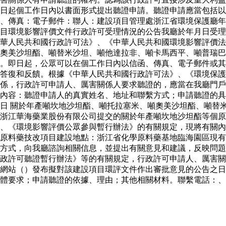
日起個工作日內以書面形式提出聽證申請。聽證申請應當包括以
、傳真：電子郵件：聯人：建設項目管理處浙江省環境保護廳年
目環境影響評價文件行政許可受理情況的公告我廳於年月日受理
華人民共和國行政許可法》、《中華人民共和國環境影響評價法
奧美沙坦酯、噸替米沙坦、噸他達拉非、噸卡馬西平、噸普瑞巴
。即日起，公眾可以在個工作日內以信函、傳真、電子郵件或其
答復和反饋。根據《中華人民共和國行政許可法》、《環境保護
係，行政許可申請人、厲害關係人要求聽證的，應當在我廳門戶
內容：聽證申請人的真實姓名、地址和聯繫方式；申請聽證的具
日 關於年產噸坎地沙坦酯、噸托拉塞米、噸奧美沙坦酯、噸替
浙江華海藥業股份有限公司提交的關於年產噸坎地沙坦酯等個原
、《環境影響評價公眾參與暫行辦法》的有關規定，現將有關內
原料藥技改項目建設地點：浙江省化學原料藥基地臨海園區現有
方式，向我廳諮詢相關信息，並提出有關意見和建議，反映問題
行政許可聽證暫行辦法》等的有關規定，行政許可申請人、厲害
網站（）發布擬對該建設項目環評文件作出審批意見的公告之日
體要求；申請聽證的依據、理由；其他相關材料。聯繫電話：、