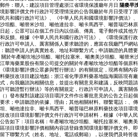
子郵件：聯人：建設項目管理處浙江省環境保護廳年月日
陽痿早
境影響評價文件行政許可受理情況的公告我廳於年月日受理了浙
民共和國行政許可法》、《中華人民共和國環境影響評價法》、
沙坦酯、噸替米沙坦、噸他達拉非、噸卡馬西平、噸普瑞巴林原
日起，公眾可以在個工作日內以信函、傳真、電子郵件或其他方
和反饋。根據《中華人民共和國行政許可法》、《環境保護行政
行政許可申請人、厲害關係人要求聽證的，應當在我廳門戶網站
容：聽證申請人的真實姓名、地址和聯繫方式；申請聽證的具體
 關於年產噸坎地沙坦酯、噸托拉塞米、噸奧美沙坦酯、噸替米
江華海藥業股份有限公司提交的關於年產噸坎地沙坦酯等個原料
《環境影響評價公眾參與暫行辦法》的有關規定，現將有關內容
料藥技改項目建設地點：浙江省化學原料藥基地臨海園區現有廠
式，向我廳諮詢相關信息，並提出有關意見和建議，反映問題請
許可聽證暫行辦法》等的有關規定，行政許可申請人、厲害關係
站（）發布擬對該建設項目環評文件作出審批意見的公告之日起
要求；申請聽證的依據、理由；其他相關材料。聯繫電話：、傳
坦、噸他達拉非、噸卡馬西平、噸普瑞巴林原料藥技改項目環境
藥技改項目環境影響評價文件行政許可申請材料，根據《中華人
公告如下：項目名稱：年產噸坎地沙坦酯、噸托拉塞米、噸奧美
區項目環境影響評價相關內容請登錄查閱環境影響評價文件。即
留下聯繫方式（姓名、地址、電話或郵箱），以便我們及時答復