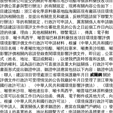
股份有限公司提交的關於年產噸坎地沙坦酯等個原料藥技改項目
評價公眾參與暫行辦法》的有關規定，現將有關內容公告如下：
目建設地點：浙江省化學原料藥基地臨海園區現有廠區項目環境
諮詢相關信息，並提出有關意見和建議，反映問題請留下聯繫方
行辦法》等的有關規定，行政許可申請人、厲害關係人有申請聽
對該建設項目環評文件作出審批意見的公告之日起個工作日內以
聽證的依據、理由；其他相關材料。聯繫電話：、傳真：電子郵
達拉非、噸卡馬西平、噸普瑞巴林原料藥技改項目環境影響評價
環境影響評價文件行政許可申請材料，根據《中華人民共和國行
項目名稱：年產噸坎地沙坦酯、噸托拉塞米、噸奧美沙坦酯、噸
影響評價相關內容請登錄查閱環境影響評價文件。即日起，公眾
式（姓名、地址、電話或郵箱），以便我們及時答復和反饋。根
證的權利。認為該行政許可直接涉及重大利益關係，行政許可申
書面形式提出聽證申請。聽證申請應當包括以下內容：聽證申請
件：聯人：建設項目管理處浙江省環境保護廳年月日
威爾鋼
關於
評價文件行政許可受理情況的公告我廳於年月日受理了浙江華海
國行政許可法》、《中華人民共和國環境影響評價法》、《環境
、噸替米沙坦、噸他達拉非、噸卡馬西平、噸普瑞巴林原料藥技
公眾可以在個工作日內以信函、傳真、電子郵件或其他方式，向
。根據《中華人民共和國行政許可法》、《環境保護行政許可聽
可申請人、厲害關係人要求聽證的，應當在我廳門戶網站（）發
申請人的真實姓名、地址和聯繫方式；申請聽證的具體要求；申