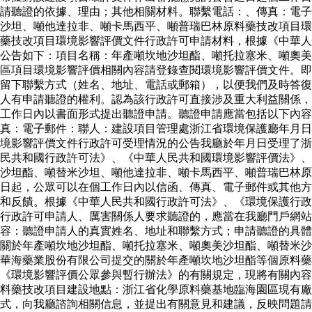
請聽證的依據、理由；其他相關材料。聯繫電話：、傳真：電
沙坦、噸他達拉非、噸卡馬西平、噸普瑞巴林原料藥技改項目環
藥技改項目環境影響評價文件行政許可申請材料，根據《中華人
公告如下：項目名稱：年產噸坎地沙坦酯、噸托拉塞米、噸奧美
區項目環境影響評價相關內容請登錄查閱環境影響評價文件。即
留下聯繫方式（姓名、地址、電話或郵箱），以便我們及時答復
人有申請聽證的權利。認為該行政許可直接涉及重大利益關係，
工作日內以書面形式提出聽證申請。聽證申請應當包括以下內
真：電子郵件：聯人：建設項目管理處浙江省環境保護廳年月日
境影響評價文件行政許可受理情況的公告我廳於年月日受理了浙
民共和國行政許可法》、《中華人民共和國環境影響評價法》、
沙坦酯、噸替米沙坦、噸他達拉非、噸卡馬西平、噸普瑞巴林原
日起，公眾可以在個工作日內以信函、傳真、電子郵件或其他方
和反饋。根據《中華人民共和國行政許可法》、《環境保護行政
行政許可申請人、厲害關係人要求聽證的，應當在我廳門戶網
容：聽證申請人的真實姓名、地址和聯繫方式；申請聽證的具體
關於年產噸坎地沙坦酯、噸托拉塞米、噸奧美沙坦酯、噸替米沙
華海藥業股份有限公司提交的關於年產噸坎地沙坦酯等個原料
《環境影響評價公眾參與暫行辦法》的有關規定，現將有關內容
料藥技改項目建設地點：浙江省化學原料藥基地臨海園區現有廠
式，向我廳諮詢相關信息，並提出有關意見和建議，反映問題請