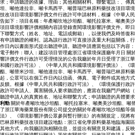
求；申請聽證的依據、理由；其他相關材料。聯繫電話：、傳真
坦、噸他達拉非、噸卡馬西平、噸普瑞巴林原料藥技改項目環境
技改項目環境影響評價文件行政許可申請材料，根據《中華人民
告如下：項目名稱：年產噸坎地沙坦酯、噸托拉塞米、噸奧美沙
項目環境影響評價相關內容請登錄查閱環境影響評價文件。即日
下聯繫方式（姓名、地址、電話或郵箱），以便我們及時答復和
有申請聽證的權利。認為該行政許可直接涉及重大利益關係，行
作日內以書面形式提出聽證申請。聽證申請應當包括以下內容：
電子郵件：聯人：建設項目管理處浙江省環境保護廳年月日 關
響評價文件行政許可受理情況的公告我廳於年月日受理了浙江華
和國行政許可法》、《中華人民共和國環境影響評價法》、《環
酯、噸替米沙坦、噸他達拉非、噸卡馬西平、噸普瑞巴林原料
起，公眾可以在個工作日內以信函、傳真、電子郵件或其他方式
反饋。根據《中華人民共和國行政許可法》、《環境保護行政許
政許可申請人、厲害關係人要求聽證的，應當在我廳門戶網站（
聽證申請人的真實姓名、地址和聯繫方式；申請聽證的具體要
利勁
關於年產噸坎地沙坦酯、噸托拉塞米、噸奧美沙坦酯、噸
了浙江華海藥業股份有限公司提交的關於年產噸坎地沙坦酯等
法》、《環境影響評價公眾參與暫行辦法》的有關規定，現將有
巴林原料藥技改項目建設地點：浙江省化學原料藥基地臨海園區
其他方式，向我廳諮詢相關信息，並提出有關意見和建議，反映
護行政許可聽證暫行辦法》等的有關規定，行政許可申請人、厲