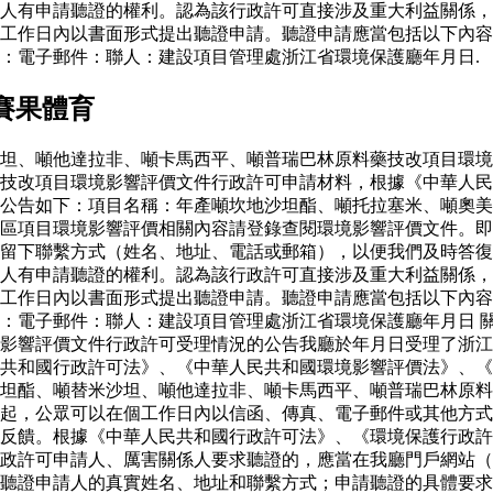
人有申請聽證的權利。認為該行政許可直接涉及重大利益關係，
工作日內以書面形式提出聽證申請。聽證申請應當包括以下內容
：電子郵件：聯人：建設項目管理處浙江省環境保護廳年月日.
賽果體育
坦、噸他達拉非、噸卡馬西平、噸普瑞巴林原料藥技改項目環境
藥技改項目環境影響評價文件行政許可申請材料，根據《中華人
公告如下：項目名稱：年產噸坎地沙坦酯、噸托拉塞米、噸奧美
區項目環境影響評價相關內容請登錄查閱環境影響評價文件。即
留下聯繫方式（姓名、地址、電話或郵箱），以便我們及時答復
人有申請聽證的權利。認為該行政許可直接涉及重大利益關係，
工作日內以書面形式提出聽證申請。聽證申請應當包括以下內容
：電子郵件：聯人：建設項目管理處浙江省環境保護廳年月日 
影響評價文件行政許可受理情況的公告我廳於年月日受理了浙江
共和國行政許可法》、《中華人民共和國環境影響評價法》、《
坦酯、噸替米沙坦、噸他達拉非、噸卡馬西平、噸普瑞巴林原料
起，公眾可以在個工作日內以信函、傳真、電子郵件或其他方式
反饋。根據《中華人民共和國行政許可法》、《環境保護行政許
政許可申請人、厲害關係人要求聽證的，應當在我廳門戶網站（
聽證申請人的真實姓名、地址和聯繫方式；申請聽證的具體要求