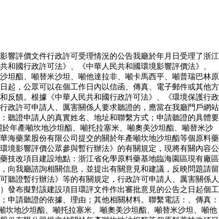
影響評價文件行政許可受理情況的公告我廳於年月日受理了浙江
民共和國行政許可法》、《中華人民共和國環境影響評價法》、
沙坦酯、噸替米沙坦、噸他達拉非、噸卡馬西平、噸普瑞巴林原
日起，公眾可以在個工作日內以信函、傳真、電子郵件或其他方
和反饋。根據《中華人民共和國行政許可法》、《環境保護行政
行政許可申請人、厲害關係人要求聽證的，應當在我廳門戶網站
：聽證申請人的真實姓名、地址和聯繫方式；申請聽證的具體要
關於年產噸坎地沙坦酯、噸托拉塞米、噸奧美沙坦酯、噸替米沙
華海藥業股份有限公司提交的關於年產噸坎地沙坦酯等個原料藥
環境影響評價公眾參與暫行辦法》的有關規定，現將有關內容公
藥技改項目建設地點：浙江省化學原料藥基地臨海園區現有廠區
，向我廳諮詢相關信息，並提出有關意見和建議，反映問題請留
可聽證暫行辦法》等的有關規定，行政許可申請人、厲害關係人
）發布擬對該建設項目環評文件作出審批意見的公告之日起個工
；申請聽證的依據、理由；其他相關材料。聯繫電話：、傳真：
噸坎地沙坦酯、噸托拉塞米、噸奧美沙坦酯、噸替米沙坦、噸他