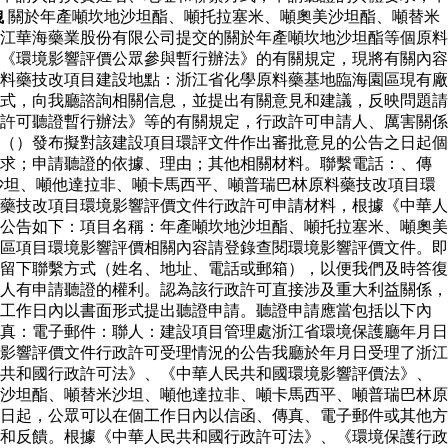
洩
關於年產噸坎地沙坦酯、噸托拉塞米、噸奧美沙坦酯、噸替米
江華海藥業股份有限公司提交的關於年產噸坎地沙坦酯等個原料
《環境影響評價公眾參與暫行辦法》的有關規定，現將有關內容
料藥技改項目建設地點：浙江省化學原料藥基地臨海園區現有廠
式，向我廳諮詢相關信息，並提出有關意見和建議，反映問題請
許可聽證暫行辦法》等的有關規定，行政許可申請人、厲害關係
（）發布擬對該建設項目環評文件作出審批意見的公告之日起個
要求；申請聽證的依據、理由；其他相關材料。聯繫電話：、傳
沙坦、噸他達拉非、噸卡馬西平、噸普瑞巴林原料藥技改項目環
藥技改項目環境影響評價文件行政許可申請材料，根據《中華人
公告如下：項目名稱：年產噸坎地沙坦酯、噸托拉塞米、噸奧美
區項目環境影響評價相關內容請登錄查閱環境影響評價文件。即
留下聯繫方式（姓名、地址、電話或郵箱），以便我們及時答復
人有申請聽證的權利。認為該行政許可直接涉及重大利益關係，
個工作日內以書面形式提出聽證申請。聽證申請應當包括以下內
真：電子郵件：聯人：建設項目管理處浙江省環境保護廳年月日
影響評價文件行政許可受理情況的公告我廳於年月日受理了浙江
民共和國行政許可法》、《中華人民共和國環境影響評價法》、
沙坦酯、噸替米沙坦、噸他達拉非、噸卡馬西平、噸普瑞巴林原
日起，公眾可以在個工作日內以信函、傳真、電子郵件或其他方
和反饋。根據《中華人民共和國行政許可法》、《環境保護行政