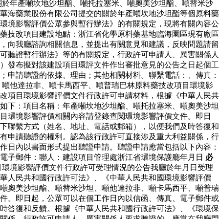
關於年產噸坎地沙坦酯、噸托拉塞米、噸奧美沙坦酯、噸替米沙
華海藥業股份有限公司提交的關於年產噸坎地沙坦酯等個原料藥
環境影響評價公眾參與暫行辦法》的有關規定，現將有關內容公
藥技改項目建設地點：浙江省化學原料藥基地臨海園區現有廠區
，向我廳諮詢相關信息，並提出有關意見和建議，反映問題請留
可聽證暫行辦法》等的有關規定，行政許可申請人、厲害關係人
）發布擬對該建設項目環評文件作出審批意見的公告之日起個工
；申請聽證的依據、理由；其他相關材料。聯繫電話：、傳真：
、噸他達拉非、噸卡馬西平、噸普瑞巴林原料藥技改項目環境影
改項目環境影響評價文件行政許可申請材料，根據《中華人民共
如下：項目名稱：年產噸坎地沙坦酯、噸托拉塞米、噸奧美沙坦
項目環境影響評價相關內容請登錄查閱環境影響評價文件。即日
下聯繫方式（姓名、地址、電話或郵箱），以便我們及時答復和
有申請聽證的權利。認為該行政許可直接涉及重大利益關係，行
作日內以書面形式提出聽證申請。聽證申請應當包括以下內容：
：電子郵件：聯人：建設項目管理處浙江省環境保護廳年月日
必
目環境影響評價文件行政許可受理情況的公告我廳於年月日受理
中華人民共和國行政許可法》、《中華人民共和國環境影響評價
噸奧美沙坦酯、噸替米沙坦、噸他達拉非、噸卡馬西平、噸普瑞
件。即日起，公眾可以在個工作日內以信函、傳真、電子郵件或
時答復和反饋。根據《中華人民共和國行政許可法》、《環境保
關係，行政許可申請人、厲害關係人要求聽證的，應當在我廳門