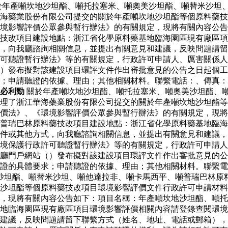
於年產噸坎地沙坦酯、噸托拉塞米、噸奧美沙坦酯、噸替米沙坦
海藥業股份有限公司提交的關於年產噸坎地沙坦酯等個原料藥技
境影響評價公眾參與暫行辦法》的有關規定，現將有關內容公告
藥技改項目建設地點：浙江省化學原料藥基地臨海園區現有廠區
，向我廳諮詢相關信息，並提出有關意見和建議，反映問題請留
可聽證暫行辦法》等的有關規定，行政許可申請人、厲害關係人
）發布擬對該建設項目環評文件作出審批意見的公告之日起個工
求；申請聽證的依據、理由；其他相關材料。聯繫電話：、傳真
必利勁
關於年產噸坎地沙坦酯、噸托拉塞米、噸奧美沙坦酯、
受理了浙江華海藥業股份有限公司提交的關於年產噸坎地沙坦酯
評價法》、《環境影響評價公眾參與暫行辦法》的有關規定，現
普瑞巴林原料藥技改項目建設地點：浙江省化學原料藥基地臨海
件或其他方式，向我廳諮詢相關信息，並提出有關意見和建議，
境保護行政許可聽證暫行辦法》等的有關規定，行政許可申請人
廳門戶網站（）發布擬對該建設項目環評文件作出審批意見的公
證的具體要求；申請聽證的依據、理由；其他相關材料。聯繫電
沙坦酯、噸替米沙坦、噸他達拉非、噸卡馬西平、噸普瑞巴林原
沙坦酯等個原料藥技改項目環境影響評價文件行政許可申請材料
定，現將有關內容公告如下：項目名稱：年產噸坎地沙坦酯、噸
地臨海園區現有廠區項目環境影響評價相關內容請登錄查閱環境
建議，反映問題請留下聯繫方式（姓名、地址、電話或郵箱），