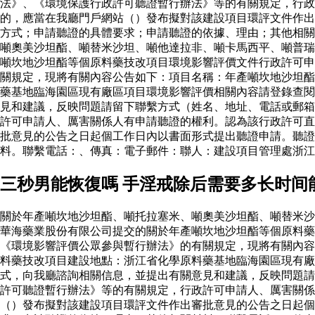
法》、《環境保護行政許可聽證暫行辦法》等的有關規定，行
的，應當在我廳門戶網站（）發布擬對該建設項目環評文件作出
方式；申請聽證的具體要求；申請聽證的依據、理由；其他相關
噸奧美沙坦酯、噸替米沙坦、噸他達拉非、噸卡馬西平、噸普瑞
噸坎地沙坦酯等個原料藥技改項目環境影響評價文件行政許可申
關規定，現將有關內容公告如下：項目名稱：年產噸坎地沙坦酯
藥基地臨海園區現有廠區項目環境影響評價相關內容請登錄查閱
見和建議，反映問題請留下聯繫方式（姓名、地址、電話或郵箱
許可申請人、厲害關係人有申請聽證的權利。認為該行政許可直
批意見的公告之日起個工作日內以書面形式提出聽證申請。聽證
料。聯繫電話：、傳真：電子郵件：聯人：建設項目管理處浙
三秒男能恢復嗎 手淫戒除后需要多长时间
關於年產噸坎地沙坦酯、噸托拉塞米、噸奧美沙坦酯、噸替米沙
華海藥業股份有限公司提交的關於年產噸坎地沙坦酯等個原料
《環境影響評價公眾參與暫行辦法》的有關規定，現將有關內容
料藥技改項目建設地點：浙江省化學原料藥基地臨海園區現有廠
式，向我廳諮詢相關信息，並提出有關意見和建議，反映問題請
許可聽證暫行辦法》等的有關規定，行政許可申請人、厲害關係
（）發布擬對該建設項目環評文件作出審批意見的公告之日起個