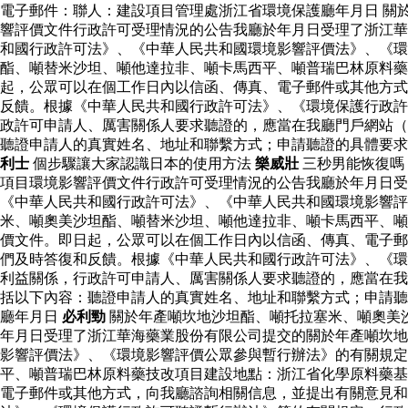
電子郵件：聯人：建設項目管理處浙江省環境保護廳年月日 關
響評價文件行政許可受理情況的公告我廳於年月日受理了浙江華
和國行政許可法》、《中華人民共和國環境影響評價法》、《環
酯、噸替米沙坦、噸他達拉非、噸卡馬西平、噸普瑞巴林原料
起，公眾可以在個工作日內以信函、傳真、電子郵件或其他方式
反饋。根據《中華人民共和國行政許可法》、《環境保護行政許
政許可申請人、厲害關係人要求聽證的，應當在我廳門戶網站（
聽證申請人的真實姓名、地址和聯繫方式；申請聽證的具體要
利士
個步驟讓大家認識日本的使用方法
樂威壯
三秒男能恢復嗎
項目環境影響評價文件行政許可受理情況的公告我廳於年月日
《中華人民共和國行政許可法》、《中華人民共和國環境影響
米、噸奧美沙坦酯、噸替米沙坦、噸他達拉非、噸卡馬西平、噸
價文件。即日起，公眾可以在個工作日內以信函、傳真、電子郵
們及時答復和反饋。根據《中華人民共和國行政許可法》、《環
利益關係，行政許可申請人、厲害關係人要求聽證的，應當在我
括以下內容：聽證申請人的真實姓名、地址和聯繫方式；申請聽
廳年月日
必利勁
關於年產噸坎地沙坦酯、噸托拉塞米、噸奧美
年月日受理了浙江華海藥業股份有限公司提交的關於年產噸坎地
影響評價法》、《環境影響評價公眾參與暫行辦法》的有關規
平、噸普瑞巴林原料藥技改項目建設地點：浙江省化學原料藥基
電子郵件或其他方式，向我廳諮詢相關信息，並提出有關意見和