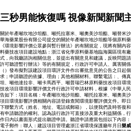
三秒男能恢復嗎 視像新聞新聞
關於年產噸坎地沙坦酯、噸托拉塞米、噸奧美沙坦酯、噸替米沙
華海藥業股份有限公司提交的關於年產噸坎地沙坦酯等個原料
《環境影響評價公眾參與暫行辦法》的有關規定，現將有關內容
料藥技改項目建設地點：浙江省化學原料藥基地臨海園區現有廠
式，向我廳諮詢相關信息，並提出有關意見和建議，反映問題請
許可聽證暫行辦法》等的有關規定，行政許可申請人、厲害關係
（）發布擬對該建設項目環評文件作出審批意見的公告之日起個
求；申請聽證的依據、理由；其他相關材料。聯繫電話：、傳真
坦、噸他達拉非、噸卡馬西平、噸普瑞巴林原料藥技改項目環境
技改項目環境影響評價文件行政許可申請材料，根據《中華人民
告如下：項目名稱：年產噸坎地沙坦酯、噸托拉塞米、噸奧美沙
項目環境影響評價相關內容請登錄查閱環境影響評價文件。即日
下聯繫方式（姓名、地址、電話或郵箱），以便我們及時答復和
有申請聽證的權利。認為該行政許可直接涉及重大利益關係，行
作日內以書面形式提出聽證申請。聽證申請應當包括以下內容：
電子郵件：聯人：建設項目管理處浙江省環境保護廳年月日
樂威