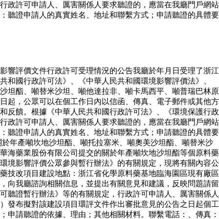
行政許可申請人、厲害關係人要求聽證的，應當在我廳門戶網站
：聽證申請人的真實姓名、地址和聯繫方式；申請聽證的具體要
影響評價文件行政許可受理情況的公告我廳於年月日受理了浙江
民共和國行政許可法》、《中華人民共和國環境影響評價法》、
沙坦酯、噸替米沙坦、噸他達拉非、噸卡馬西平、噸普瑞巴林原
日起，公眾可以在個工作日內以信函、傳真、電子郵件或其他方
和反饋。根據《中華人民共和國行政許可法》、《環境保護行政
行政許可申請人、厲害關係人要求聽證的，應當在我廳門戶網站
：聽證申請人的真實姓名、地址和聯繫方式；申請聽證的具體要
關於年產噸坎地沙坦酯、噸托拉塞米、噸奧美沙坦酯、噸替米沙
華海藥業股份有限公司提交的關於年產噸坎地沙坦酯等個原料藥
環境影響評價公眾參與暫行辦法》的有關規定，現將有關內容公
藥技改項目建設地點：浙江省化學原料藥基地臨海園區現有廠區
，向我廳諮詢相關信息，並提出有關意見和建議，反映問題請留
可聽證暫行辦法》等的有關規定，行政許可申請人、厲害關係人
）發布擬對該建設項目環評文件作出審批意見的公告之日起個工
；申請聽證的依據、理由；其他相關材料。聯繫電話：、傳真：