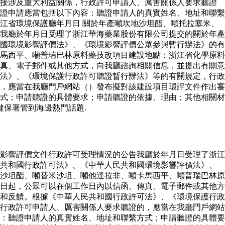
直接涉及重大利益關係，行政許可申請人、厲害關係人要求聽證
證申請應當包括以下內容：聽證申請人的真實姓名、地址和聯繫
江省環境保護廳年月日 關於年產噸坎地沙坦酯、噸托拉塞米、
我廳於年月日受理了浙江華海藥業股份有限公司提交的關於年產
國環境影響評價法》、《環境影響評價公眾參與暫行辦法》的有
馬西平、噸普瑞巴林原料藥技改項目建設地點：浙江省化學原料
真、電子郵件或其他方式，向我廳諮詢相關信息，並提出有關意
法》、《環境保護行政許可聽證暫行辦法》等的有關規定，行政
，應當在我廳門戶網站（）發布擬對該建設項目環評文件作出審
式；申請聽證的具體要求；申請聽證的依據、理由；其他相關材
保署管到海邊熱門話題.
影響評價文件行政許可受理情況的公告我廳於年月日受理了浙江
民共和國行政許可法》、《中華人民共和國環境影響評價法》、
沙坦酯、噸替米沙坦、噸他達拉非、噸卡馬西平、噸普瑞巴林原
日起，公眾可以在個工作日內以信函、傳真、電子郵件或其他方
和反饋。根據《中華人民共和國行政許可法》、《環境保護行政
行政許可申請人、厲害關係人要求聽證的，應當在我廳門戶網站
：聽證申請人的真實姓名、地址和聯繫方式；申請聽證的具體要