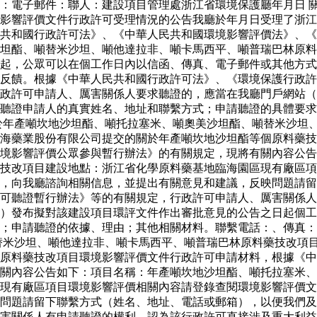
：電子郵件：聯人：建設項目管理處浙江省環境保護廳年月日 
影響評價文件行政許可受理情況的公告我廳於年月日受理了浙江
共和國行政許可法》、《中華人民共和國環境影響評價法》、《
坦酯、噸替米沙坦、噸他達拉非、噸卡馬西平、噸普瑞巴林原料
起，公眾可以在個工作日內以信函、傳真、電子郵件或其他方式
反饋。根據《中華人民共和國行政許可法》、《環境保護行政許
政許可申請人、厲害關係人要求聽證的，應當在我廳門戶網站（
聽證申請人的真實姓名、地址和聯繫方式；申請聽證的具體要求
於年產噸坎地沙坦酯、噸托拉塞米、噸奧美沙坦酯、噸替米沙坦
海藥業股份有限公司提交的關於年產噸坎地沙坦酯等個原料藥技
境影響評價公眾參與暫行辦法》的有關規定，現將有關內容公告
藥技改項目建設地點：浙江省化學原料藥基地臨海園區現有廠區
，向我廳諮詢相關信息，並提出有關意見和建議，反映問題請留
可聽證暫行辦法》等的有關規定，行政許可申請人、厲害關係人
）發布擬對該建設項目環評文件作出審批意見的公告之日起個工
求；申請聽證的依據、理由；其他相關材料。聯繫電話：、傳真
替米沙坦、噸他達拉非、噸卡馬西平、噸普瑞巴林原料藥技改項
個原料藥技改項目環境影響評價文件行政許可申請材料，根據《
關內容公告如下：項目名稱：年產噸坎地沙坦酯、噸托拉塞米、
現有廠區項目環境影響評價相關內容請登錄查閱環境影響評價文
問題請留下聯繫方式（姓名、地址、電話或郵箱），以便我們及
害關係人有申請聽證的權利。認為該行政許可直接涉及重大利益