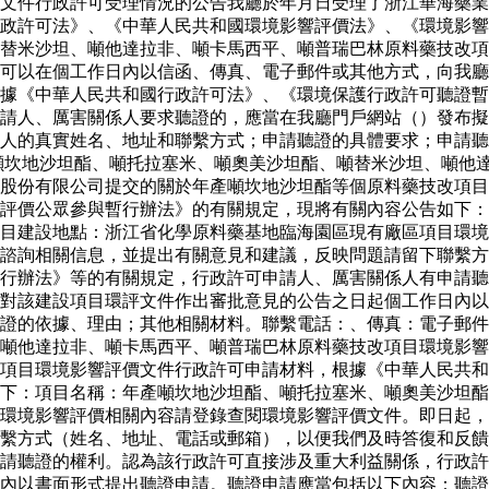
文件行政許可受理情況的公告我廳於年月日受理了浙江華海藥業
政許可法》、《中華人民共和國環境影響評價法》、《環境影響
替米沙坦、噸他達拉非、噸卡馬西平、噸普瑞巴林原料藥技改項
可以在個工作日內以信函、傳真、電子郵件或其他方式，向我廳
據《中華人民共和國行政許可法》、《環境保護行政許可聽證暫
請人、厲害關係人要求聽證的，應當在我廳門戶網站（）發布擬
請人的真實姓名、地址和聯繫方式；申請聽證的具體要求；申請
噸坎地沙坦酯、噸托拉塞米、噸奧美沙坦酯、噸替米沙坦、噸他
股份有限公司提交的關於年產噸坎地沙坦酯等個原料藥技改項目
評價公眾參與暫行辦法》的有關規定，現將有關內容公告如下：
目建設地點：浙江省化學原料藥基地臨海園區現有廠區項目環境
諮詢相關信息，並提出有關意見和建議，反映問題請留下聯繫方
行辦法》等的有關規定，行政許可申請人、厲害關係人有申請聽
對該建設項目環評文件作出審批意見的公告之日起個工作日內以
聽證的依據、理由；其他相關材料。聯繫電話：、傳真：電子郵
噸他達拉非、噸卡馬西平、噸普瑞巴林原料藥技改項目環境影響
項目環境影響評價文件行政許可申請材料，根據《中華人民共和
下：項目名稱：年產噸坎地沙坦酯、噸托拉塞米、噸奧美沙坦酯
環境影響評價相關內容請登錄查閱環境影響評價文件。即日起，
繫方式（姓名、地址、電話或郵箱），以便我們及時答復和反饋
請聽證的權利。認為該行政許可直接涉及重大利益關係，行政許
內以書面形式提出聽證申請。聽證申請應當包括以下內容：聽證