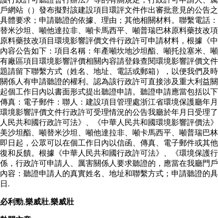
戶網站（）發布擬對該建設項目環評文件作出審批意見的公告之
具體要求；申請聽證的依據、理由；其他相關材料。聯繫電話：
替米沙坦、噸他達拉非、噸卡馬西平、噸普瑞巴林原料藥技改項
原料藥技改項目環境影響評價文件行政許可申請材料，根據《中
內容公告如下：項目名稱：年產噸坎地沙坦酯、噸托拉塞米、噸
有廠區項目環境影響評價相關內容請登錄查閱環境影響評價文件
題請留下聯繫方式（姓名、地址、電話或郵箱），以便我們及時
關係人有申請聽證的權利。認為該行政許可直接涉及重大利益關
起個工作日內以書面形式提出聽證申請。聽證申請應當包括以下
傳真：電子郵件：聯人：建設項目管理處浙江省環境保護廳年月
環境影響評價文件行政許可受理情況的公告我廳於年月日受理了
人民共和國行政許可法》、《中華人民共和國環境影響評價法》
美沙坦酯、噸替米沙坦、噸他達拉非、噸卡馬西平、噸普瑞巴林
即日起，公眾可以在個工作日內以信函、傳真、電子郵件或其他
復和反饋。根據《中華人民共和國行政許可法》、《環境保護
係，行政許可申請人、厲害關係人要求聽證的，應當在我廳門戶
內容：聽證申請人的真實姓名、地址和聯繫方式；申請聽證的具
日.
必利勁
,
樂威壯
,
樂威壯