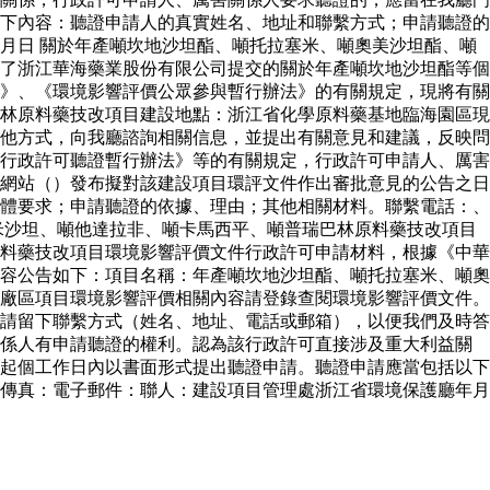
下內容：聽證申請人的真實姓名、地址和聯繫方式；申請聽證的
月日 關於年產噸坎地沙坦酯、噸托拉塞米、噸奧美沙坦酯、噸
了浙江華海藥業股份有限公司提交的關於年產噸坎地沙坦酯等個
》、《環境影響評價公眾參與暫行辦法》的有關規定，現將有關
林原料藥技改項目建設地點：浙江省化學原料藥基地臨海園區現
他方式，向我廳諮詢相關信息，並提出有關意見和建議，反映問
行政許可聽證暫行辦法》等的有關規定，行政許可申請人、厲害
網站（）發布擬對該建設項目環評文件作出審批意見的公告之日
體要求；申請聽證的依據、理由；其他相關材料。聯繫電話：、
米沙坦、噸他達拉非、噸卡馬西平、噸普瑞巴林原料藥技改項目
料藥技改項目環境影響評價文件行政許可申請材料，根據《中華
容公告如下：項目名稱：年產噸坎地沙坦酯、噸托拉塞米、噸奧
廠區項目環境影響評價相關內容請登錄查閱環境影響評價文件。
請留下聯繫方式（姓名、地址、電話或郵箱），以便我們及時答
關係人有申請聽證的權利。認為該行政許可直接涉及重大利益關
起個工作日內以書面形式提出聽證申請。聽證申請應當包括以下
傳真：電子郵件：聯人：建設項目管理處浙江省環境保護廳年月