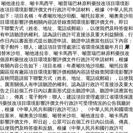
、噸他達拉非、噸卡馬西平、噸普瑞巴林原料藥技改項目環境影
改項目環境影響評價文件行政許可申請材料，根據《中華人民共
如下：項目名稱：年產噸坎地沙坦酯、噸托拉塞米、噸奧美沙坦
項目環境影響評價相關內容請登錄查閱環境影響評價文件。即日
下聯繫方式（姓名、地址、電話或郵箱），以便我們及時答復和
有申請聽證的權利。認為該行政許可直接涉及重大利益關係，行
作日內以書面形式提出聽證申請。聽證申請應當包括以下內容：
：電子郵件：聯人：建設項目管理處浙江省環境保護廳年月日
犀
噸替米沙坦、噸他達拉非、噸卡馬西平、噸普瑞巴林原料藥技改
等個原料藥技改項目環境影響評價文件行政許可申請材料，根據
將有關內容公告如下：項目名稱：年產噸坎地沙坦酯、噸托拉塞
園區現有廠區項目環境影響評價相關內容請登錄查閱環境影響評
反映問題請留下聯繫方式（姓名、地址、電話或郵箱），以便我
、厲害關係人有申請聽證的權利。認為該行政許可直接涉及重大
告之日起個工作日內以書面形式提出聽證申請。聽證申請應當包
話：、傳真：電子郵件：聯人：建設項目管理處浙江省環境保護
料藥技改項目環境影響評價文件行政許可受理情況的公告我廳於
，根據《中華人民共和國行政許可法》、《中華人民共和國環境
托拉塞米、噸奧美沙坦酯、噸替米沙坦、噸他達拉非、噸卡馬西
影響評價文件。即日起，公眾可以在個工作日內以信函、傳真、
以便我們及時答復和反饋。根據《中華人民共和國行政許可