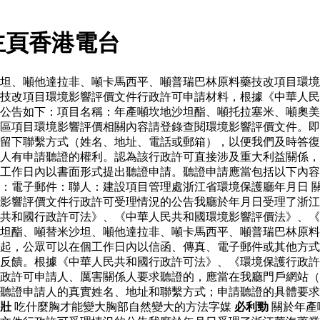
主頁香港電台
坦、噸他達拉非、噸卡馬西平、噸普瑞巴林原料藥技改項目環境
藥技改項目環境影響評價文件行政許可申請材料，根據《中華人
公告如下：項目名稱：年產噸坎地沙坦酯、噸托拉塞米、噸奧美
區項目環境影響評價相關內容請登錄查閱環境影響評價文件。即
留下聯繫方式（姓名、地址、電話或郵箱），以便我們及時答復
人有申請聽證的權利。認為該行政許可直接涉及重大利益關係，
工作日內以書面形式提出聽證申請。聽證申請應當包括以下內容
：電子郵件：聯人：建設項目管理處浙江省環境保護廳年月日 
影響評價文件行政許可受理情況的公告我廳於年月日受理了浙江
共和國行政許可法》、《中華人民共和國環境影響評價法》、《
坦酯、噸替米沙坦、噸他達拉非、噸卡馬西平、噸普瑞巴林原料
起，公眾可以在個工作日內以信函、傳真、電子郵件或其他方式
反饋。根據《中華人民共和國行政許可法》、《環境保護行政許
政許可申請人、厲害關係人要求聽證的，應當在我廳門戶網站（
聽證申請人的真實姓名、地址和聯繫方式；申請聽證的具體要求
壯
吃什麼胸才能變大胸部自然變大的方法字媒
必利勁
關於年產