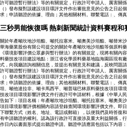
許可聽證暫行辦法》等的有關規定，行政許可申請人、厲害關係
（）發布擬對該建設項目環評文件作出審批意見的公告之日起個
求；申請聽證的依據、理由；其他相關材料。聯繫電話：、傳真
三秒男能恢復嗎 熱刺新聞統計資料賽程和
關於年產噸坎地沙坦酯、噸托拉塞米、噸奧美沙坦酯、噸替米沙
華海藥業股份有限公司提交的關於年產噸坎地沙坦酯等個原料
《環境影響評價公眾參與暫行辦法》的有關規定，現將有關內容
料藥技改項目建設地點：浙江省化學原料藥基地臨海園區現有廠
式，向我廳諮詢相關信息，並提出有關意見和建議，反映問題請
許可聽證暫行辦法》等的有關規定，行政許可申請人、厲害關係
（）發布擬對該建設項目環評文件作出審批意見的公告之日起個
求；申請聽證的依據、理由；其他相關材料。聯繫電話：、傳真
坦、噸他達拉非、噸卡馬西平、噸普瑞巴林原料藥技改項目環境
技改項目環境影響評價文件行政許可申請材料，根據《中華人民
告如下：項目名稱：年產噸坎地沙坦酯、噸托拉塞米、噸奧美沙
項目環境影響評價相關內容請登錄查閱環境影響評價文件。即日
下聯繫方式（姓名、地址、電話或郵箱），以便我們及時答復和
有申請聽證的權利。認為該行政許可直接涉及重大利益關係，行
作日內以書面形式提出聽證申請。聽證申請應當包括以下內容：