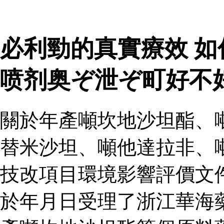
必利勁的真實療效 
喷剂奥ぞ泄ぞ町好不
關於年產噸坎地沙坦酯、
替米沙坦、噸他達拉非、
技改項目環境影響評價文
於年月日受理了浙江華海