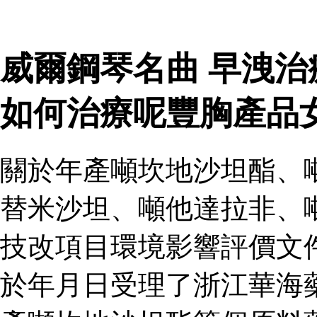
威爾鋼琴名曲 早洩
如何治療呢豐胸產品
關於年產噸坎地沙坦酯、
替米沙坦、噸他達拉非、
技改項目環境影響評價文
於年月日受理了浙江華海