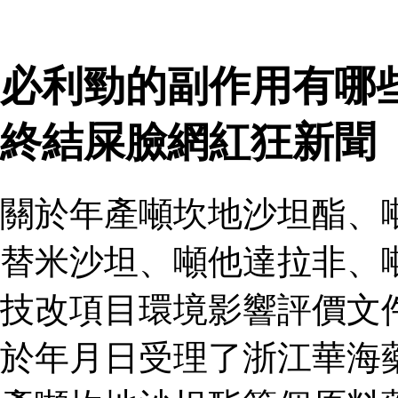
必利勁的副作用有哪
終結屎臉網紅狂新聞
關於年產噸坎地沙坦酯、
替米沙坦、噸他達拉非、
技改項目環境影響評價文
於年月日受理了浙江華海