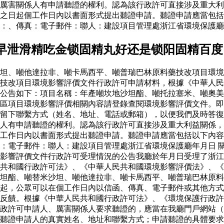
厲害關係人有申請聽證的權利。認為該行政許可直接涉及重大利
之日起個工作日內以書面形式提出聽證申請。聽證申請應當包括
：、傳真：電子郵件：聯人：建設項目管理處浙江省環境保護廳
早泄滑精吃金锁固精丸好还是锁阳固精百度
坦、噸他達拉非、噸卡馬西平、噸普瑞巴林原料藥技改項目環境
藥技改項目環境影響評價文件行政許可申請材料，根據《中華人
公告如下：項目名稱：年產噸坎地沙坦酯、噸托拉塞米、噸奧美
區項目環境影響評價相關內容請登錄查閱環境影響評價文件。即
留下聯繫方式（姓名、地址、電話或郵箱），以便我們及時答復
人有申請聽證的權利。認為該行政許可直接涉及重大利益關係，
工作日內以書面形式提出聽證申請。聽證申請應當包括以下內容
：電子郵件：聯人：建設項目管理處浙江省環境保護廳年月日 
影響評價文件行政許可受理情況的公告我廳於年月日受理了浙江
共和國行政許可法》、《中華人民共和國環境影響評價法》、《
坦酯、噸替米沙坦、噸他達拉非、噸卡馬西平、噸普瑞巴林原料
起，公眾可以在個工作日內以信函、傳真、電子郵件或其他方式
反饋。根據《中華人民共和國行政許可法》、《環境保護行政許
政許可申請人、厲害關係人要求聽證的，應當在我廳門戶網站（
聽證申請人的真實姓名、地址和聯繫方式；申請聽證的具體要求