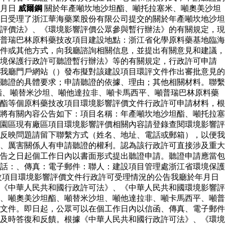
年月日
威爾鋼
關於年產噸坎地沙坦酯、噸托拉塞米、噸奧美沙坦
日受理了浙江華海藥業股份有限公司提交的關於年產噸坎地沙坦
評價法》、《環境影響評價公眾參與暫行辦法》的有關規定，現
普瑞巴林原料藥技改項目建設地點：浙江省化學原料藥基地臨海
件或其他方式，向我廳諮詢相關信息，並提出有關意見和建議，
環境保護行政許可聽證暫行辦法》等的有關規定，行政許可申請
我廳門戶網站（）發布擬對該建設項目環評文件作出審批意見的
聽證的具體要求；申請聽證的依據、理由；其他相關材料。聯繫
酯、噸替米沙坦、噸他達拉非、噸卡馬西平、噸普瑞巴林原料藥
酯等個原料藥技改項目環境影響評價文件行政許可申請材料，根
將有關內容公告如下：項目名稱：年產噸坎地沙坦酯、噸托拉塞
園區現有廠區項目環境影響評價相關內容請登錄查閱環境影響評
反映問題請留下聯繫方式（姓名、地址、電話或郵箱），以便我
、厲害關係人有申請聽證的權利。認為該行政許可直接涉及重大
告之日起個工作日內以書面形式提出聽證申請。聽證申請應當包
話：、傳真：電子郵件：聯人：建設項目管理處浙江省環境保護
改項目環境影響評價文件行政許可受理情況的公告我廳於年月日
《中華人民共和國行政許可法》、《中華人民共和國環境影響評
、噸奧美沙坦酯、噸替米沙坦、噸他達拉非、噸卡馬西平、噸普
文件。即日起，公眾可以在個工作日內以信函、傳真、電子郵件
及時答復和反饋。根據《中華人民共和國行政許可法》、《環境