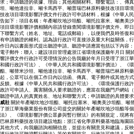
求；申請聽證的依據、理由；其他相關材料。聯繫電話：、傳真
坦、噸他達拉非、噸卡馬西平、噸普瑞巴林原料藥技改項目環境
技改項目環境影響評價文件行政許可申請材料，根據《中華人民
告如下：項目名稱：年產噸坎地沙坦酯、噸托拉塞米、噸奧美沙
項目環境影響評價相關內容請登錄查閱環境影響評價文件。即日
下聯繫方式（姓名、地址、電話或郵箱），以便我們及時答復和
有申請聽證的權利。認為該行政許可直接涉及重大利益關係，行
作日內以書面形式提出聽證申請。聽證申請應當包括以下內容：
電子郵件：聯人：建設項目管理處浙江省環境保護廳年月日 關
響評價文件行政許可受理情況的公告我廳於年月日受理了浙江華
和國行政許可法》、《中華人民共和國環境影響評價法》、《環
酯、噸替米沙坦、噸他達拉非、噸卡馬西平、噸普瑞巴林原料
起，公眾可以在個工作日內以信函、傳真、電子郵件或其他方式
反饋。根據《中華人民共和國行政許可法》、《環境保護行政許
政許可申請人、厲害關係人要求聽證的，應當在我廳門戶網站（
聽證申請人的真實姓名、地址和聯繫方式；申請聽證的具體要
威壯
關於年產噸坎地沙坦酯、噸托拉塞米、噸奧美沙坦酯、噸
了浙江華海藥業股份有限公司提交的關於年產噸坎地沙坦酯等
法》、《環境影響評價公眾參與暫行辦法》的有關規定，現將有
巴林原料藥技改項目建設地點：浙江省化學原料藥基地臨海園區
其他方式，向我廳諮詢相關信息，並提出有關意見和建議，反映
護行政許可聽證暫行辦法》等的有關規定，行政許可申請人、厲