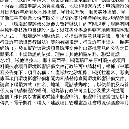
下內容：聽證申請人的真實姓名、地址和聯繫方式；申請聽證的
月日 關於年產噸坎地沙坦酯、噸托拉塞米、噸奧美沙坦酯、噸
了浙江華海藥業股份有限公司提交的關於年產噸坎地沙坦酯等個
》、《環境影響評價公眾參與暫行辦法》的有關規定，現將有關
林原料藥技改項目建設地點：浙江省化學原料藥基地臨海園區現
他方式，向我廳諮詢相關信息，並提出有關意見和建議，反映問
行政許可聽證暫行辦法》等的有關規定，行政許可申請人、厲害
網站（）發布擬對該建設項目環評文件作出審批意見的公告之日
體要求；申請聽證的依據、理由；其他相關材料。聯繫電話：、
米沙坦、噸他達拉非、噸卡馬西平、噸普瑞巴林原料藥技改項目
料藥技改項目環境影響評價文件行政許可申請材料，根據《中華
容公告如下：項目名稱：年產噸坎地沙坦酯、噸托拉塞米、噸奧
廠區項目環境影響評價相關內容請登錄查閱環境影響評價文件。
請留下聯繫方式（姓名、地址、電話或郵箱），以便我們及時答
關係人有申請聽證的權利。認為該行政許可直接涉及重大利益關
起個工作日內以書面形式提出聽證申請。聽證申請應當包括以下
傳真：電子郵件：聯人：建設項目管理處浙江省環境保護廳年月