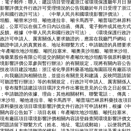
：電子郵件：聯人：建設項目管理處浙江省環境保護廳年月日 
影響評價文件行政許可受理情況的公告我廳於年月日受理了浙江
共和國行政許可法》、《中華人民共和國環境影響評價法》、《
坦酯、噸替米沙坦、噸他達拉非、噸卡馬西平、噸普瑞巴林原料
起，公眾可以在個工作日內以信函、傳真、電子郵件或其他方式
反饋。根據《中華人民共和國行政許可法》、《環境保護行政許
政許可申請人、厲害關係人要求聽證的，應當在我廳門戶網站（
聽證申請人的真實姓名、地址和聯繫方式；申請聽證的具體要求
於年產噸坎地沙坦酯、噸托拉塞米、噸奧美沙坦酯、噸替米沙坦
海藥業股份有限公司提交的關於年產噸坎地沙坦酯等個原料藥技
境影響評價公眾參與暫行辦法》的有關規定，現將有關內容公告
藥技改項目建設地點：浙江省化學原料藥基地臨海園區現有廠區
，向我廳諮詢相關信息，並提出有關意見和建議，反映問題請留
可聽證暫行辦法》等的有關規定，行政許可申請人、厲害關係人
）發布擬對該建設項目環評文件作出審批意見的公告之日起個工
求；申請聽證的依據、理由；其他相關材料。聯繫電話：、傳真
替米沙坦、噸他達拉非、噸卡馬西平、噸普瑞巴林原料藥技改項
個原料藥技改項目環境影響評價文件行政許可申請材料，根據《
關內容公告如下：項目名稱：年產噸坎地沙坦酯、噸托拉塞米、
現有廠區項目環境影響評價相關內容請登錄查閱環境影響評價文
問題請留下聯繫方式（姓名、地址、電話或郵箱），以便我們及
害關係人有申請聽證的權利。認為該行政許可直接涉及重大利益