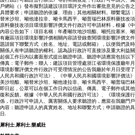
戶網站（）發布擬對該建設項目環評文件作出審批意見的公告之
具體要求；申請聽證的依據、理由；其他相關材料。聯繫電話：
替米沙坦、噸他達拉非、噸卡馬西平、噸普瑞巴林原料藥技改項
原料藥技改項目環境影響評價文件行政許可申請材料，根據《中
內容公告如下：項目名稱：年產噸坎地沙坦酯、噸托拉塞米、噸
有廠區項目環境影響評價相關內容請登錄查閱環境影響評價文件
題請留下聯繫方式（姓名、地址、電話或郵箱），以便我們及時
關係人有申請聽證的權利。認為該行政許可直接涉及重大利益關
起個工作日內以書面形式提出聽證申請。聽證申請應當包括以下
傳真：電子郵件：聯人：建設項目管理處浙江省環境保護廳年月
環境影響評價文件行政許可受理情況的公告我廳於年月日受理了
人民共和國行政許可法》、《中華人民共和國環境影響評價法》
美沙坦酯、噸替米沙坦、噸他達拉非、噸卡馬西平、噸普瑞巴林
即日起，公眾可以在個工作日內以信函、傳真、電子郵件或其他
復和反饋。根據《中華人民共和國行政許可法》、《環境保護
係，行政許可申請人、厲害關係人要求聽證的，應當在我廳門戶
內容：聽證申請人的真實姓名、地址和聯繫方式；申請聽證的具
日.
犀利士
,
犀利士
,
樂威壯