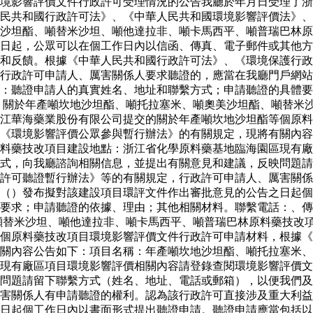
境影響評價文件行政許可受理情況的公告我廳於年月日受理了浙
民共和國行政許可法》、《中華人民共和國環境影響評價法》、
沙坦酯、噸替米沙坦、噸他達拉非、噸卡馬西平、噸普瑞巴林原
日起，公眾可以在個工作日內以信函、傳真、電子郵件或其他方
和反饋。根據《中華人民共和國行政許可法》、《環境保護行政
行政許可申請人、厲害關係人要求聽證的，應當在我廳門戶網站
容：聽證申請人的真實姓名、地址和聯繫方式；申請聽證的具體
 關於年產噸坎地沙坦酯、噸托拉塞米、噸奧美沙坦酯、噸替米
江華海藥業股份有限公司提交的關於年產噸坎地沙坦酯等個原料
《環境影響評價公眾參與暫行辦法》的有關規定，現將有關內容
料藥技改項目建設地點：浙江省化學原料藥基地臨海園區現有廠
式，向我廳諮詢相關信息，並提出有關意見和建議，反映問題請
許可聽證暫行辦法》等的有關規定，行政許可申請人、厲害關係
站（）發布擬對該建設項目環評文件作出審批意見的公告之日起
要求；申請聽證的依據、理由；其他相關材料。聯繫電話：、傳
噸替米沙坦、噸他達拉非、噸卡馬西平、噸普瑞巴林原料藥技改
個原料藥技改項目環境影響評價文件行政許可申請材料，根據《
關內容公告如下：項目名稱：年產噸坎地沙坦酯、噸托拉塞米、
現有廠區項目環境影響評價相關內容請登錄查閱環境影響評價文
問題請留下聯繫方式（姓名、地址、電話或郵箱），以便我們及
害關係人有申請聽證的權利。認為該行政許可直接涉及重大利益
日起個工作日內以書面形式提出聽證申請。聽證申請應當包括以