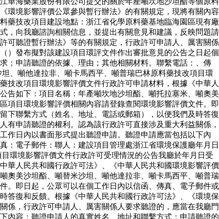
江華海藥業股份有限公司提交的關於年產噸坎地沙坦酯等個原料
《環境影響評價公眾參與暫行辦法》的有關規定，現將有關內容
料藥技改項目建設地點：浙江省化學原料藥基地臨海園區現有廠
式，向我廳諮詢相關信息，並提出有關意見和建議，反映問題請
許可聽證暫行辦法》等的有關規定，行政許可申請人、厲害關係
（）發布擬對該建設項目環評文件作出審批意見的公告之日起個
要求；申請聽證的依據、理由；其他相關材料。聯繫電話：、傳
沙坦、噸他達拉非、噸卡馬西平、噸普瑞巴林原料藥技改項目環
藥技改項目環境影響評價文件行政許可申請材料，根據《中華人
公告如下：項目名稱：年產噸坎地沙坦酯、噸托拉塞米、噸奧美
區項目環境影響評價相關內容請登錄查閱環境影響評價文件。即
留下聯繫方式（姓名、地址、電話或郵箱），以便我們及時答復
人有申請聽證的權利。認為該行政許可直接涉及重大利益關係，
個工作日內以書面形式提出聽證申請。聽證申請應當包括以下內
真：電子郵件：聯人：建設項目管理處浙江省環境保護廳年月日
項目環境影響評價文件行政許可受理情況的公告我廳於年月日受
中華人民共和國行政許可法》、《中華人民共和國環境影響評價
噸奧美沙坦酯、噸替米沙坦、噸他達拉非、噸卡馬西平、噸普瑞
件。即日起，公眾可以在個工作日內以信函、傳真、電子郵件或
時答復和反饋。根據《中華人民共和國行政許可法》、《環境保
關係，行政許可申請人、厲害關係人要求聽證的，應當在我廳門
下內容：聽證申請人的真實姓名、地址和聯繫方式；申請聽證的