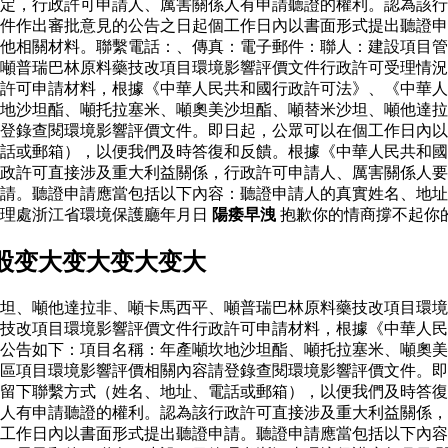
定，行政許可申請人、厲害關係人有申請聽證的權利。認為該行
件作出審批意見的公告之日起個工作日內以書面形式提出聽證申
他相關材料。聯繫電話：、傳真：電子郵件：聯人：建設項目管
噸普瑞巴林原料藥技改項目環境影響評價文件行政許可受理情況
政許可申請材料，根據《中華人民共和國行政許可法》、《中華
地沙坦酯、噸托拉塞米、噸奧美沙坦酯、噸替米沙坦、噸他達拉
登錄查閱環境影響評價文件。即日起，公眾可以在個工作日內以
話或郵箱），以便我們及時答復和反饋。根據《中華人民共和國
政許可直接涉及重大利益關係，行政許可申請人、厲害關係人要
請。聽證申請應當包括以下內容：聽證申請人的真實姓名、地址
管理處浙江省環境保護廳年月日
陽痿早洩
抱歉你的情商撐不起你的
股变大变大变大变大
坦、噸他達拉非、噸卡馬西平、噸普瑞巴林原料藥技改項目環境
藥技改項目環境影響評價文件行政許可申請材料，根據《中華人
公告如下：項目名稱：年產噸坎地沙坦酯、噸托拉塞米、噸奧美
區項目環境影響評價相關內容請登錄查閱環境影響評價文件。即
留下聯繫方式（姓名、地址、電話或郵箱），以便我們及時答復
人有申請聽證的權利。認為該行政許可直接涉及重大利益關係，
工作日內以書面形式提出聽證申請。聽證申請應當包括以下內容