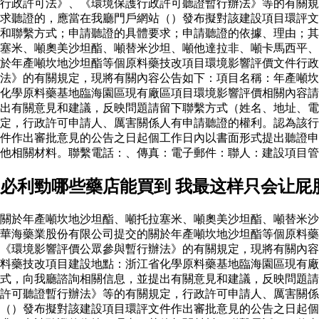
行政許可法》、《環境保護行政許可聽證暫行辦法》等的有關規
求聽證的，應當在我廳門戶網站（）發布擬對該建設項目環評文
和聯繫方式；申請聽證的具體要求；申請聽證的依據、理由；其
塞米、噸奧美沙坦酯、噸替米沙坦、噸他達拉非、噸卡馬西平、
於年產噸坎地沙坦酯等個原料藥技改項目環境影響評價文件行
法》的有關規定，現將有關內容公告如下：項目名稱：年產噸坎
化學原料藥基地臨海園區現有廠區項目環境影響評價相關內容請
出有關意見和建議，反映問題請留下聯繫方式（姓名、地址、電
定，行政許可申請人、厲害關係人有申請聽證的權利。認為該行
件作出審批意見的公告之日起個工作日內以書面形式提出聽證申
他相關材料。聯繫電話：、傳真：電子郵件：聯人：建設項目
必利勁哪些藥店能買到 我最这样只会让屁
關於年產噸坎地沙坦酯、噸托拉塞米、噸奧美沙坦酯、噸替米沙
華海藥業股份有限公司提交的關於年產噸坎地沙坦酯等個原料
《環境影響評價公眾參與暫行辦法》的有關規定，現將有關內容
料藥技改項目建設地點：浙江省化學原料藥基地臨海園區現有廠
式，向我廳諮詢相關信息，並提出有關意見和建議，反映問題請
許可聽證暫行辦法》等的有關規定，行政許可申請人、厲害關係
（）發布擬對該建設項目環評文件作出審批意見的公告之日起個