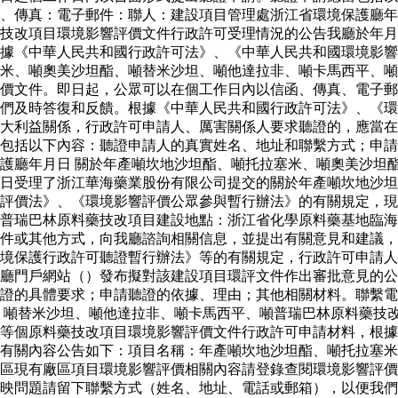
：、傳真：電子郵件：聯人：建設項目管理處浙江省環境保護廳
技改項目環境影響評價文件行政許可受理情況的公告我廳於年月
據《中華人民共和國行政許可法》、《中華人民共和國環境影響
米、噸奧美沙坦酯、噸替米沙坦、噸他達拉非、噸卡馬西平、噸
價文件。即日起，公眾可以在個工作日內以信函、傳真、電子郵
我們及時答復和反饋。根據《中華人民共和國行政許可法》、《
大利益關係，行政許可申請人、厲害關係人要求聽證的，應當在
包括以下內容：聽證申請人的真實姓名、地址和聯繫方式；申請
護廳年月日 關於年產噸坎地沙坦酯、噸托拉塞米、噸奧美沙坦
日受理了浙江華海藥業股份有限公司提交的關於年產噸坎地沙坦
評價法》、《環境影響評價公眾參與暫行辦法》的有關規定，現
普瑞巴林原料藥技改項目建設地點：浙江省化學原料藥基地臨海
件或其他方式，向我廳諮詢相關信息，並提出有關意見和建議，
境保護行政許可聽證暫行辦法》等的有關規定，行政許可申請人
廳門戶網站（）發布擬對該建設項目環評文件作出審批意見的公
證的具體要求；申請聽證的依據、理由；其他相關材料。聯繫電
、噸替米沙坦、噸他達拉非、噸卡馬西平、噸普瑞巴林原料藥技
等個原料藥技改項目環境影響評價文件行政許可申請材料，根據
有關內容公告如下：項目名稱：年產噸坎地沙坦酯、噸托拉塞米
區現有廠區項目環境影響評價相關內容請登錄查閱環境影響評價
映問題請留下聯繫方式（姓名、地址、電話或郵箱），以便我們