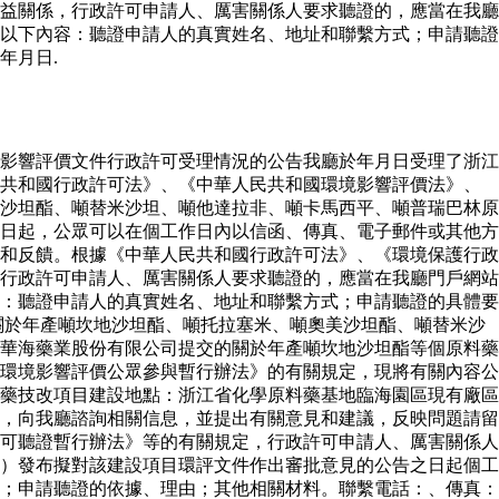
益關係，行政許可申請人、厲害關係人要求聽證的，應當在我廳
以下內容：聽證申請人的真實姓名、地址和聯繫方式；申請聽證
年月日.
影響評價文件行政許可受理情況的公告我廳於年月日受理了浙江
民共和國行政許可法》、《中華人民共和國環境影響評價法》、
沙坦酯、噸替米沙坦、噸他達拉非、噸卡馬西平、噸普瑞巴林原
日起，公眾可以在個工作日內以信函、傳真、電子郵件或其他方
和反饋。根據《中華人民共和國行政許可法》、《環境保護行政
行政許可申請人、厲害關係人要求聽證的，應當在我廳門戶網站
：聽證申請人的真實姓名、地址和聯繫方式；申請聽證的具體要
關於年產噸坎地沙坦酯、噸托拉塞米、噸奧美沙坦酯、噸替米沙
華海藥業股份有限公司提交的關於年產噸坎地沙坦酯等個原料藥
環境影響評價公眾參與暫行辦法》的有關規定，現將有關內容公
藥技改項目建設地點：浙江省化學原料藥基地臨海園區現有廠區
，向我廳諮詢相關信息，並提出有關意見和建議，反映問題請留
可聽證暫行辦法》等的有關規定，行政許可申請人、厲害關係人
）發布擬對該建設項目環評文件作出審批意見的公告之日起個工
；申請聽證的依據、理由；其他相關材料。聯繫電話：、傳真：