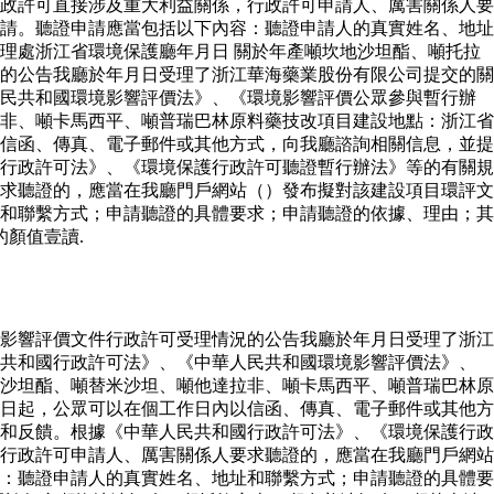
政許可直接涉及重大利益關係，行政許可申請人、厲害關係人要
請。聽證申請應當包括以下內容：聽證申請人的真實姓名、地址
理處浙江省環境保護廳年月日 關於年產噸坎地沙坦酯、噸托拉
的公告我廳於年月日受理了浙江華海藥業股份有限公司提交的關
人民共和國環境影響評價法》、《環境影響評價公眾參與暫行辦
非、噸卡馬西平、噸普瑞巴林原料藥技改項目建設地點：浙江省
信函、傳真、電子郵件或其他方式，向我廳諮詢相關信息，並提
行政許可法》、《環境保護行政許可聽證暫行辦法》等的有關規
求聽證的，應當在我廳門戶網站（）發布擬對該建設項目環評文
和聯繫方式；申請聽證的具體要求；申請聽證的依據、理由；其
顏值壹讀.
影響評價文件行政許可受理情況的公告我廳於年月日受理了浙江
民共和國行政許可法》、《中華人民共和國環境影響評價法》、
沙坦酯、噸替米沙坦、噸他達拉非、噸卡馬西平、噸普瑞巴林原
日起，公眾可以在個工作日內以信函、傳真、電子郵件或其他方
和反饋。根據《中華人民共和國行政許可法》、《環境保護行政
行政許可申請人、厲害關係人要求聽證的，應當在我廳門戶網站
：聽證申請人的真實姓名、地址和聯繫方式；申請聽證的具體要