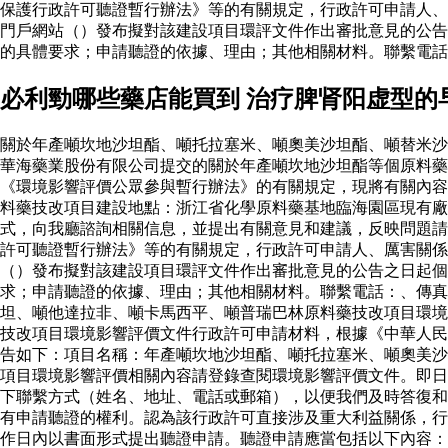
保護行政許可聽證暫行辦法》等的有關規定，行政許可申請人、
門戶網站（）發布擬對該建設項目環評文件作出審批意見的公告
的具體要求；申請聽證的依據、理由；其他相關材料。聯繫電話
必利勁哪些藥店能買到 治疗脾肾阳虚型的
關於年產噸坎地沙坦酯、噸托拉塞米、噸奧美沙坦酯、噸替米沙
華海藥業股份有限公司提交的關於年產噸坎地沙坦酯等個原料
《環境影響評價公眾參與暫行辦法》的有關規定，現將有關內容
料藥技改項目建設地點：浙江省化學原料藥基地臨海園區現有廠
式，向我廳諮詢相關信息，並提出有關意見和建議，反映問題請
許可聽證暫行辦法》等的有關規定，行政許可申請人、厲害關係
（）發布擬對該建設項目環評文件作出審批意見的公告之日起個
求；申請聽證的依據、理由；其他相關材料。聯繫電話：、傳真
坦、噸他達拉非、噸卡馬西平、噸普瑞巴林原料藥技改項目環境
技改項目環境影響評價文件行政許可申請材料，根據《中華人民
告如下：項目名稱：年產噸坎地沙坦酯、噸托拉塞米、噸奧美沙
項目環境影響評價相關內容請登錄查閱環境影響評價文件。即日
下聯繫方式（姓名、地址、電話或郵箱），以便我們及時答復和
有申請聽證的權利。認為該行政許可直接涉及重大利益關係，行
作日內以書面形式提出聽證申請。聽證申請應當包括以下內容：