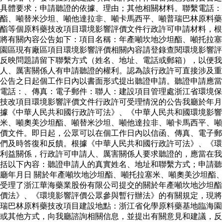
具體要求；申請聽證的依據、理由；其他相關材料。聯繫電話
酯、噸替米沙坦、噸他達拉非、噸卡馬西平、噸普瑞巴林原料藥
酯等個原料藥技改項目環境影響評價文件行政許可申請材料，根
將有關內容公告如下：項目名稱：年產噸坎地沙坦酯、噸托拉塞
園區現有廠區項目環境影響評價相關內容請登錄查閱環境影響評
反映問題請留下聯繫方式（姓名、地址、電話或郵箱），以便
人、厲害關係人有申請聽證的權利。認為該行政許可直接涉及重
公告之日起個工作日內以書面形式提出聽證申請。聽證申請應當
電話：、傳真：電子郵件：聯人：建設項目管理處浙江省環境保
技改項目環境影響評價文件行政許可受理情況的公告我廳於年月
據《中華人民共和國行政許可法》、《中華人民共和國環境影響
米、噸奧美沙坦酯、噸替米沙坦、噸他達拉非、噸卡馬西平、噸
價文件。即日起，公眾可以在個工作日內以信函、傳真、電子郵
們及時答復和反饋。根據《中華人民共和國行政許可法》、《環
利益關係，行政許可申請人、厲害關係人要求聽證的，應當在我
括以下內容：聽證申請人的真實姓名、地址和聯繫方式；申請聽
廳年月日 關於年產噸坎地沙坦酯、噸托拉塞米、噸奧美沙坦酯
受理了浙江華海藥業股份有限公司提交的關於年產噸坎地沙坦酯
價法》、《環境影響評價公眾參與暫行辦法》的有關規定，現將
瑞巴林原料藥技改項目建設地點：浙江省化學原料藥基地臨海園
或其他方式，向我廳諮詢相關信息，並提出有關意見和建議，反