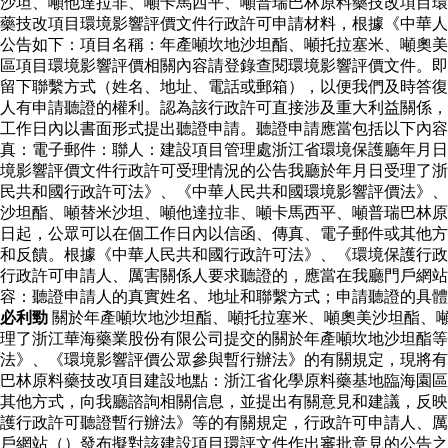
沙坦、噸他達拉非、噸卡馬西平、噸普瑞巴林原料藥技改項目環
藥技改項目環境影響評價文件行政許可申請材料，根據《中華人
公告如下：項目名稱：年產噸坎地沙坦酯、噸托拉塞米、噸奧美
區項目環境影響評價相關內容請登錄查閱環境影響評價文件。即
留下聯繫方式（姓名、地址、電話或郵箱），以便我們及時答復
人有申請聽證的權利。認為該行政許可直接涉及重大利益關係，
工作日內以書面形式提出聽證申請。聽證申請應當包括以下內
真：電子郵件：聯人：建設項目管理處浙江省環境保護廳年月日
境影響評價文件行政許可受理情況的公告我廳於年月日受理了浙
民共和國行政許可法》、《中華人民共和國環境影響評價法》、
沙坦酯、噸替米沙坦、噸他達拉非、噸卡馬西平、噸普瑞巴林原
日起，公眾可以在個工作日內以信函、傳真、電子郵件或其他方
和反饋。根據《中華人民共和國行政許可法》、《環境保護行政
行政許可申請人、厲害關係人要求聽證的，應當在我廳門戶網
容：聽證申請人的真實姓名、地址和聯繫方式；申請聽證的具體
必利勁
關於年產噸坎地沙坦酯、噸托拉塞米、噸奧美沙坦酯、
理了浙江華海藥業股份有限公司提交的關於年產噸坎地沙坦酯等
法》、《環境影響評價公眾參與暫行辦法》的有關規定，現將有
巴林原料藥技改項目建設地點：浙江省化學原料藥基地臨海園區
其他方式，向我廳諮詢相關信息，並提出有關意見和建議，反映
護行政許可聽證暫行辦法》等的有關規定，行政許可申請人、厲
戶網站（）發布擬對該建設項目環評文件作出審批意見的公告之