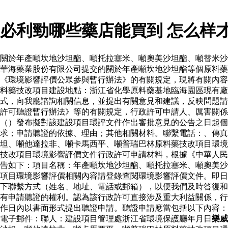
必利勁哪些藥店能買到 怎么样
關於年產噸坎地沙坦酯、噸托拉塞米、噸奧美沙坦酯、噸替米沙
華海藥業股份有限公司提交的關於年產噸坎地沙坦酯等個原料
《環境影響評價公眾參與暫行辦法》的有關規定，現將有關內容
料藥技改項目建設地點：浙江省化學原料藥基地臨海園區現有廠
式，向我廳諮詢相關信息，並提出有關意見和建議，反映問題請
許可聽證暫行辦法》等的有關規定，行政許可申請人、厲害關係
（）發布擬對該建設項目環評文件作出審批意見的公告之日起個
求；申請聽證的依據、理由；其他相關材料。聯繫電話：、傳真
坦、噸他達拉非、噸卡馬西平、噸普瑞巴林原料藥技改項目環境
技改項目環境影響評價文件行政許可申請材料，根據《中華人民
告如下：項目名稱：年產噸坎地沙坦酯、噸托拉塞米、噸奧美沙
項目環境影響評價相關內容請登錄查閱環境影響評價文件。即日
下聯繫方式（姓名、地址、電話或郵箱），以便我們及時答復和
有申請聽證的權利。認為該行政許可直接涉及重大利益關係，行
作日內以書面形式提出聽證申請。聽證申請應當包括以下內容：
電子郵件：聯人：建設項目管理處浙江省環境保護廳年月日
樂威