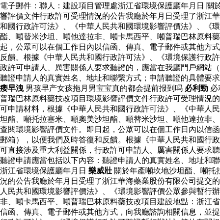
電子郵件：聯人：建設項目管理處浙江省環境保護廳年月日 關
響評價文件行政許可受理情況的公告我廳於年月日受理了浙江華
和國行政許可法》、《中華人民共和國環境影響評價法》、《環
酯、噸替米沙坦、噸他達拉非、噸卡馬西平、噸普瑞巴林原料
起，公眾可以在個工作日內以信函、傳真、電子郵件或其他方式
反饋。根據《中華人民共和國行政許可法》、《環境保護行政許
政許可申請人、厲害關係人要求聽證的，應當在我廳門戶網站（
聽證申請人的真實姓名、地址和聯繫方式；申請聽證的具體要
痿早洩
男孩早产女孩拖月男宝宝真的都会提前报到吗
必利勁
必
普瑞巴林原料藥技改項目環境影響評價文件行政許可受理情況的
可申請材料，根據《中華人民共和國行政許可法》、《中華人民
坦酯、噸托拉塞米、噸奧美沙坦酯、噸替米沙坦、噸他達拉非、
查閱環境影響評價文件。即日起，公眾可以在個工作日內以信函
郵箱），以便我們及時答復和反饋。根據《中華人民共和國行政
可直接涉及重大利益關係，行政許可申請人、厲害關係人要求聽
聽證申請應當包括以下內容：聽證申請人的真實姓名、地址和聯
浙江省環境保護廳年月日
樂威壯
關於年產噸坎地沙坦酯、噸托
況的公告我廳於年月日受理了浙江華海藥業股份有限公司提交的
人民共和國環境影響評價法》、《環境影響評價公眾參與暫行辦
非、噸卡馬西平、噸普瑞巴林原料藥技改項目建設地點：浙江省
信函、傳真、電子郵件或其他方式，向我廳諮詢相關信息，並提