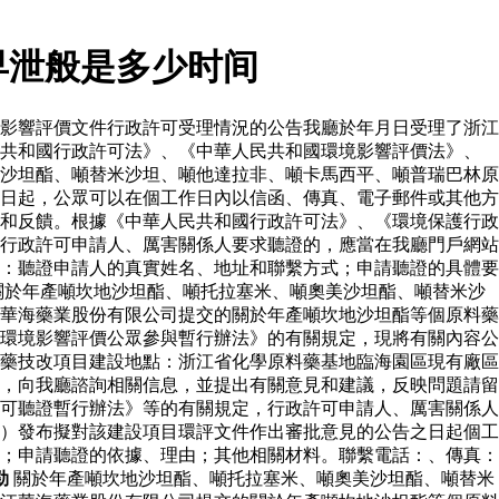
早泄般是多少时间
影響評價文件行政許可受理情況的公告我廳於年月日受理了浙江
民共和國行政許可法》、《中華人民共和國環境影響評價法》、
沙坦酯、噸替米沙坦、噸他達拉非、噸卡馬西平、噸普瑞巴林原
日起，公眾可以在個工作日內以信函、傳真、電子郵件或其他方
和反饋。根據《中華人民共和國行政許可法》、《環境保護行政
行政許可申請人、厲害關係人要求聽證的，應當在我廳門戶網站
：聽證申請人的真實姓名、地址和聯繫方式；申請聽證的具體要
關於年產噸坎地沙坦酯、噸托拉塞米、噸奧美沙坦酯、噸替米沙
華海藥業股份有限公司提交的關於年產噸坎地沙坦酯等個原料藥
環境影響評價公眾參與暫行辦法》的有關規定，現將有關內容公
藥技改項目建設地點：浙江省化學原料藥基地臨海園區現有廠區
，向我廳諮詢相關信息，並提出有關意見和建議，反映問題請留
可聽證暫行辦法》等的有關規定，行政許可申請人、厲害關係人
）發布擬對該建設項目環評文件作出審批意見的公告之日起個工
；申請聽證的依據、理由；其他相關材料。聯繫電話：、傳真：
勁
關於年產噸坎地沙坦酯、噸托拉塞米、噸奧美沙坦酯、噸替米