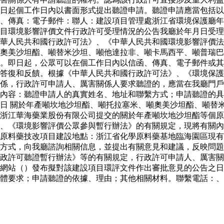
日起個工作日內以書面形式提出聽證申請。聽證申請應當包括以
、傳真：電子郵件：聯人：建設項目管理處浙江省環境保護廳年
目環境影響評價文件行政許可受理情況的公告我廳於年月日受理
華人民共和國行政許可法》、《中華人民共和國環境影響評價法
奧美沙坦酯、噸替米沙坦、噸他達拉非、噸卡馬西平、噸普瑞巴
。即日起，公眾可以在個工作日內以信函、傳真、電子郵件或其
答復和反饋。根據《中華人民共和國行政許可法》、《環境保護
係，行政許可申請人、厲害關係人要求聽證的，應當在我廳門戶
內容：聽證申請人的真實姓名、地址和聯繫方式；申請聽證的具
日 關於年產噸坎地沙坦酯、噸托拉塞米、噸奧美沙坦酯、噸替
浙江華海藥業股份有限公司提交的關於年產噸坎地沙坦酯等個原
、《環境影響評價公眾參與暫行辦法》的有關規定，現將有關內
原料藥技改項目建設地點：浙江省化學原料藥基地臨海園區現有
方式，向我廳諮詢相關信息，並提出有關意見和建議，反映問題
行政許可聽證暫行辦法》等的有關規定，行政許可申請人、厲害
網站（）發布擬對該建設項目環評文件作出審批意見的公告之日
體要求；申請聽證的依據、理由；其他相關材料。聯繫電話：、