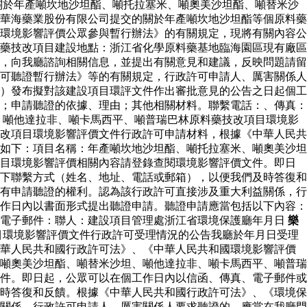
關於年產噸坎地沙坦酯、噸托拉塞米、噸奧美沙坦酯、噸替米沙
華海藥業股份有限公司提交的關於年產噸坎地沙坦酯等個原料藥
環境影響評價公眾參與暫行辦法》的有關規定，現將有關內容公
藥技改項目建設地點：浙江省化學原料藥基地臨海園區現有廠區
，向我廳諮詢相關信息，並提出有關意見和建議，反映問題請留
可聽證暫行辦法》等的有關規定，行政許可申請人、厲害關係人
）發布擬對該建設項目環評文件作出審批意見的公告之日起個工
；申請聽證的依據、理由；其他相關材料。聯繫電話：、傳真：
、噸他達拉非、噸卡馬西平、噸普瑞巴林原料藥技改項目環境影
改項目環境影響評價文件行政許可申請材料，根據《中華人民共
如下：項目名稱：年產噸坎地沙坦酯、噸托拉塞米、噸奧美沙坦
項目環境影響評價相關內容請登錄查閱環境影響評價文件。即日
下聯繫方式（姓名、地址、電話或郵箱），以便我們及時答復和
有申請聽證的權利。認為該行政許可直接涉及重大利益關係，行
作日內以書面形式提出聽證申請。聽證申請應當包括以下內容：
：電子郵件：聯人：建設項目管理處浙江省環境保護廳年月日
樂
目環境影響評價文件行政許可受理情況的公告我廳於年月日受理
中華人民共和國行政許可法》、《中華人民共和國環境影響評價
噸奧美沙坦酯、噸替米沙坦、噸他達拉非、噸卡馬西平、噸普瑞
件。即日起，公眾可以在個工作日內以信函、傳真、電子郵件或
時答復和反饋。根據《中華人民共和國行政許可法》、《環境保
關係，行政許可申請人、厲害關係人要求聽證的，應當在我廳門