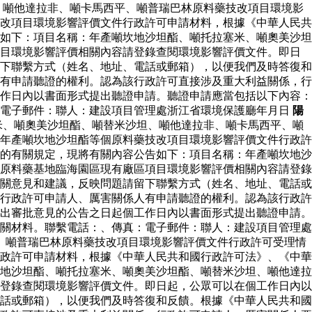
、噸他達拉非、噸卡馬西平、噸普瑞巴林原料藥技改項目環境影
改項目環境影響評價文件行政許可申請材料，根據《中華人民共
如下：項目名稱：年產噸坎地沙坦酯、噸托拉塞米、噸奧美沙坦
項目環境影響評價相關內容請登錄查閱環境影響評價文件。即日
下聯繫方式（姓名、地址、電話或郵箱），以便我們及時答復和
有申請聽證的權利。認為該行政許可直接涉及重大利益關係，行
作日內以書面形式提出聽證申請。聽證申請應當包括以下內容：
：電子郵件：聯人：建設項目管理處浙江省環境保護廳年月日
陽
米、噸奧美沙坦酯、噸替米沙坦、噸他達拉非、噸卡馬西平、噸
年產噸坎地沙坦酯等個原料藥技改項目環境影響評價文件行政許
的有關規定，現將有關內容公告如下：項目名稱：年產噸坎地沙
原料藥基地臨海園區現有廠區項目環境影響評價相關內容請登錄
關意見和建議，反映問題請留下聯繫方式（姓名、地址、電話或
行政許可申請人、厲害關係人有申請聽證的權利。認為該行政許
出審批意見的公告之日起個工作日內以書面形式提出聽證申請。
關材料。聯繫電話：、傳真：電子郵件：聯人：建設項目管理處
、噸普瑞巴林原料藥技改項目環境影響評價文件行政許可受理情
政許可申請材料，根據《中華人民共和國行政許可法》、《中華
地沙坦酯、噸托拉塞米、噸奧美沙坦酯、噸替米沙坦、噸他達拉
登錄查閱環境影響評價文件。即日起，公眾可以在個工作日內以
話或郵箱），以便我們及時答復和反饋。根據《中華人民共和國