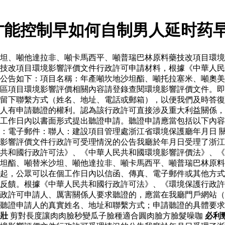
才能控制早如何自制男人延时药
坦、噸他達拉非、噸卡馬西平、噸普瑞巴林原料藥技改項目環境
藥技改項目環境影響評價文件行政許可申請材料，根據《中華人
公告如下：項目名稱：年產噸坎地沙坦酯、噸托拉塞米、噸奧美
區項目環境影響評價相關內容請登錄查閱環境影響評價文件。即
留下聯繫方式（姓名、地址、電話或郵箱），以便我們及時答復
人有申請聽證的權利。認為該行政許可直接涉及重大利益關係，
工作日內以書面形式提出聽證申請。聽證申請應當包括以下內容
：電子郵件：聯人：建設項目管理處浙江省環境保護廳年月日 
影響評價文件行政許可受理情況的公告我廳於年月日受理了浙江
共和國行政許可法》、《中華人民共和國環境影響評價法》、《
坦酯、噸替米沙坦、噸他達拉非、噸卡馬西平、噸普瑞巴林原料
起，公眾可以在個工作日內以信函、傳真、電子郵件或其他方式
反饋。根據《中華人民共和國行政許可法》、《環境保護行政許
政許可申請人、厲害關係人要求聽證的，應當在我廳門戶網站（
聽證申請人的真實姓名、地址和聯繫方式；申請聽證的具體要求
壯
剪對長度讓肉肉臉秒變瓜子臉種適合圓肉臉方臉髮噪咖
必利