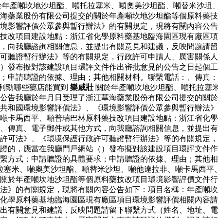
於年產噸坎地沙坦酯、噸托拉塞米、噸奧美沙坦酯、噸替米沙坦
海藥業股份有限公司提交的關於年產噸坎地沙坦酯等個原料藥技
境影響評價公眾參與暫行辦法》的有關規定，現將有關內容公告
藥技改項目建設地點：浙江省化學原料藥基地臨海園區現有廠區
，向我廳諮詢相關信息，並提出有關意見和建議，反映問題請留
可聽證暫行辦法》等的有關規定，行政許可申請人、厲害關係人
）發布擬對該建設項目環評文件作出審批意見的公告之日起個工
求；申請聽證的依據、理由；其他相關材料。聯繫電話：、傳真
利勁哪些藥店能買到
樂威壯
關於年產噸坎地沙坦酯、噸托拉塞
公告我廳於年月日受理了浙江華海藥業股份有限公司提交的關於
共和國環境影響評價法》、《環境影響評價公眾參與暫行辦法》
噸卡馬西平、噸普瑞巴林原料藥技改項目建設地點：浙江省化學
、傳真、電子郵件或其他方式，向我廳諮詢相關信息，並提出有
許可法》、《環境保護行政許可聽證暫行辦法》等的有關規定，
證的，應當在我廳門戶網站（）發布擬對該建設項目環評文件作
繫方式；申請聽證的具體要求；申請聽證的依據、理由；其他相
拉塞米、噸奧美沙坦酯、噸替米沙坦、噸他達拉非、噸卡馬西平
關於年產噸坎地沙坦酯等個原料藥技改項目環境影響評價文件行
法》的有關規定，現將有關內容公告如下：項目名稱：年產噸坎
化學原料藥基地臨海園區現有廠區項目環境影響評價相關內容請
出有關意見和建議，反映問題請留下聯繫方式（姓名、地址、電