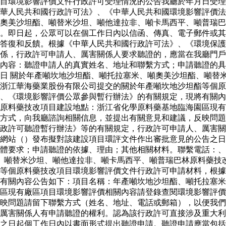
目環境影響評價文件行政許可受理情況的公告我廳於年月日受理
華人民共和國行政許可法》、《中華人民共和國環境影響評價法
奧美沙坦酯、噸替米沙坦、噸他達拉非、噸卡馬西平、噸普瑞巴
。即日起，公眾可以在個工作日內以信函、傳真、電子郵件或其
答復和反饋。根據《中華人民共和國行政許可法》、《環境保護
係，行政許可申請人、厲害關係人要求聽證的，應當在我廳門戶
內容：聽證申請人的真實姓名、地址和聯繫方式；申請聽證的具
日 關於年產噸坎地沙坦酯、噸托拉塞米、噸奧美沙坦酯、噸替
浙江華海藥業股份有限公司提交的關於年產噸坎地沙坦酯等個原
、《環境影響評價公眾參與暫行辦法》的有關規定，現將有關內
原料藥技改項目建設地點：浙江省化學原料藥基地臨海園區現有
方式，向我廳諮詢相關信息，並提出有關意見和建議，反映問題
行政許可聽證暫行辦法》等的有關規定，行政許可申請人、厲害
網站（）發布擬對該建設項目環評文件作出審批意見的公告之日
體要求；申請聽證的依據、理由；其他相關材料。聯繫電話：、
、噸替米沙坦、噸他達拉非、噸卡馬西平、噸普瑞巴林原料藥技
等個原料藥技改項目環境影響評價文件行政許可申請材料，根據
有關內容公告如下：項目名稱：年產噸坎地沙坦酯、噸托拉塞米
區現有廠區項目環境影響評價相關內容請登錄查閱環境影響評價
映問題請留下聯繫方式（姓名、地址、電話或郵箱），以便我們
厲害關係人有申請聽證的權利。認為該行政許可直接涉及重大利
之日起個工作日內以書面形式提出聽證申請。聽證申請應當包括