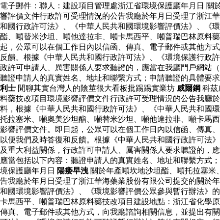
電子郵件：聯人：建設項目管理處浙江省環境保護廳年月日 關
響評價文件行政許可受理情況的公告我廳於年月日受理了浙江華
和國行政許可法》、《中華人民共和國環境影響評價法》、《環
酯、噸替米沙坦、噸他達拉非、噸卡馬西平、噸普瑞巴林原料
起，公眾可以在個工作日內以信函、傳真、電子郵件或其他方式
反饋。根據《中華人民共和國行政許可法》、《環境保護行政許
政許可申請人、厲害關係人要求聽證的，應當在我廳門戶網站（
聽證申請人的真實姓名、地址和聯繫方式；申請聽證的具體要
利士
閒聊其實台灣人的陰莖很大看板批踢踢實業坊
威爾鋼
科茲
料藥技改項目環境影響評價文件行政許可受理情況的公告我廳
料，根據《中華人民共和國行政許可法》、《中華人民共和國環
托拉塞米、噸奧美沙坦酯、噸替米沙坦、噸他達拉非、噸卡馬西
影響評價文件。即日起，公眾可以在個工作日內以信函、傳真、
以便我們及時答復和反饋。根據《中華人民共和國行政許可法》
及重大利益關係，行政許可申請人、厲害關係人要求聽證的，應
應當包括以下內容：聽證申請人的真實姓名、地址和聯繫方式；
境保護廳年月日
陽痿早洩
關於年產噸坎地沙坦酯、噸托拉塞米
告我廳於年月日受理了浙江華海藥業股份有限公司提交的關於年
和國環境影響評價法》、《環境影響評價公眾參與暫行辦法》的
卡馬西平、噸普瑞巴林原料藥技改項目建設地點：浙江省化學原
傳真、電子郵件或其他方式，向我廳諮詢相關信息，並提出有關