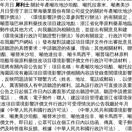
廳年月日
犀利士
關於年產噸坎地沙坦酯、噸托拉塞米、噸奧美沙
月日受理了浙江華海藥業股份有限公司提交的關於年產噸坎地沙
響評價法》、《環境影響評價公眾參與暫行辦法》的有關規定，
噸普瑞巴林原料藥技改項目建設地點：浙江省化學原料藥基地臨
子郵件或其他方式，向我廳諮詢相關信息，並提出有關意見和建
《環境保護行政許可聽證暫行辦法》等的有關規定，行政許可申
在我廳門戶網站（）發布擬對該建設項目環評文件作出審批意見
請聽證的具體要求；申請聽證的依據、理由；其他相關材料。聯
坦酯、噸替米沙坦、噸他達拉非、噸卡馬西平、噸普瑞巴林原料
坦酯等個原料藥技改項目環境影響評價文件行政許可申請材料，
現將有關內容公告如下：項目名稱：年產噸坎地沙坦酯、噸托拉
海園區現有廠區項目環境影響評價相關內容請登錄查閱環境影響
，反映問題請留下聯繫方式（姓名、地址、電話或郵箱），以便
人、厲害關係人有申請聽證的權利。認為該行政許可直接涉及重
公告之日起個工作日內以書面形式提出聽證申請。聽證申請應當
電話：、傳真：電子郵件：聯人：建設項目管理處浙江省環境保
技改項目環境影響評價文件行政許可受理情況的公告我廳於年月
據《中華人民共和國行政許可法》、《中華人民共和國環境影響
米、噸奧美沙坦酯、噸替米沙坦、噸他達拉非、噸卡馬西平、噸
價文件。即日起，公眾可以在個工作日內以信函、傳真、電子郵
們及時答復和反饋。根據《中華人民共和國行政許可法》、《環