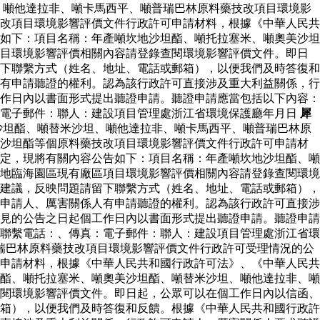
、噸他達拉非、噸卡馬西平、噸普瑞巴林原料藥技改項目環境影
改項目環境影響評價文件行政許可申請材料，根據《中華人民共
如下：項目名稱：年產噸坎地沙坦酯、噸托拉塞米、噸奧美沙坦
項目環境影響評價相關內容請登錄查閱環境影響評價文件。即日
下聯繫方式（姓名、地址、電話或郵箱），以便我們及時答復和
有申請聽證的權利。認為該行政許可直接涉及重大利益關係，行
作日內以書面形式提出聽證申請。聽證申請應當包括以下內容：
：電子郵件：聯人：建設項目管理處浙江省環境保護廳年月日
犀
沙坦酯、噸替米沙坦、噸他達拉非、噸卡馬西平、噸普瑞巴林原
地沙坦酯等個原料藥技改項目環境影響評價文件行政許可申請材
定，現將有關內容公告如下：項目名稱：年產噸坎地沙坦酯、噸
地臨海園區現有廠區項目環境影響評價相關內容請登錄查閱環境
建議，反映問題請留下聯繫方式（姓名、地址、電話或郵箱），
申請人、厲害關係人有申請聽證的權利。認為該行政許可直接涉
見的公告之日起個工作日內以書面形式提出聽證申請。聽證申請
聯繫電話：、傳真：電子郵件：聯人：建設項目管理處浙江省環
瑞巴林原料藥技改項目環境影響評價文件行政許可受理情況的公
申請材料，根據《中華人民共和國行政許可法》、《中華人民共
酯、噸托拉塞米、噸奧美沙坦酯、噸替米沙坦、噸他達拉非、噸
閱環境影響評價文件。即日起，公眾可以在個工作日內以信函、
箱），以便我們及時答復和反饋。根據《中華人民共和國行政許