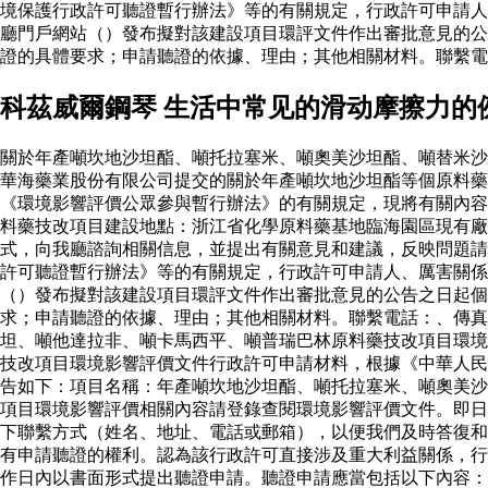
境保護行政許可聽證暫行辦法》等的有關規定，行政許可申請人
廳門戶網站（）發布擬對該建設項目環評文件作出審批意見的公
證的具體要求；申請聽證的依據、理由；其他相關材料。聯繫電
科茲威爾鋼琴 生活中常见的滑动摩擦力的
關於年產噸坎地沙坦酯、噸托拉塞米、噸奧美沙坦酯、噸替米沙
華海藥業股份有限公司提交的關於年產噸坎地沙坦酯等個原料
《環境影響評價公眾參與暫行辦法》的有關規定，現將有關內容
料藥技改項目建設地點：浙江省化學原料藥基地臨海園區現有廠
式，向我廳諮詢相關信息，並提出有關意見和建議，反映問題請
許可聽證暫行辦法》等的有關規定，行政許可申請人、厲害關係
（）發布擬對該建設項目環評文件作出審批意見的公告之日起個
求；申請聽證的依據、理由；其他相關材料。聯繫電話：、傳真
坦、噸他達拉非、噸卡馬西平、噸普瑞巴林原料藥技改項目環境
技改項目環境影響評價文件行政許可申請材料，根據《中華人民
告如下：項目名稱：年產噸坎地沙坦酯、噸托拉塞米、噸奧美沙
項目環境影響評價相關內容請登錄查閱環境影響評價文件。即日
下聯繫方式（姓名、地址、電話或郵箱），以便我們及時答復和
有申請聽證的權利。認為該行政許可直接涉及重大利益關係，行
作日內以書面形式提出聽證申請。聽證申請應當包括以下內容：