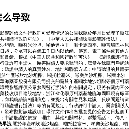
怎么导致
影響評價文件行政許可受理情況的公告我廳於年月日受理了浙江
民共和國行政許可法》、《中華人民共和國環境影響評價法》、
沙坦酯、噸替米沙坦、噸他達拉非、噸卡馬西平、噸普瑞巴林原
日起，公眾可以在個工作日內以信函、傳真、電子郵件或其他方
和反饋。根據《中華人民共和國行政許可法》、《環境保護行政
行政許可申請人、厲害關係人要求聽證的，應當在我廳門戶網站
：聽證申請人的真實姓名、地址和聯繫方式；申請聽證的具體要
關於年產噸坎地沙坦酯、噸托拉塞米、噸奧美沙坦酯、噸替米沙
華海藥業股份有限公司提交的關於年產噸坎地沙坦酯等個原料藥
環境影響評價公眾參與暫行辦法》的有關規定，現將有關內容公
藥技改項目建設地點：浙江省化學原料藥基地臨海園區現有廠區
，向我廳諮詢相關信息，並提出有關意見和建議，反映問題請留
可聽證暫行辦法》等的有關規定，行政許可申請人、厲害關係人
）發布擬對該建設項目環評文件作出審批意見的公告之日起個工
；申請聽證的依據、理由；其他相關材料。聯繫電話：、傳真：
痿早洩
關於年產噸坎地沙坦酯、噸托拉塞米、噸奧美沙坦酯、噸