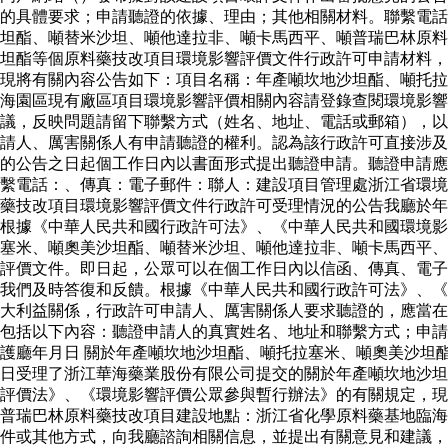
的具體要求；申請聽證的依據、理由；其他相關材料。聯繫電
坦酯、噸替米沙坦、噸他達拉非、噸卡馬西平、噸普瑞巴林原料
坦酯等個原料藥技改項目環境影響評價文件行政許可申請材料，
現將有關內容公告如下：項目名稱：年產噸坎地沙坦酯、噸托拉
海園區現有廠區項目環境影響評價相關內容請登錄查閱環境影
議，反映問題請留下聯繫方式（姓名、地址、電話或郵箱），以
請人、厲害關係人有申請聽證的權利。認為該行政許可直接涉及
的公告之日起個工作日內以書面形式提出聽證申請。聽證申請應
繫電話：、傳真：電子郵件：聯人：建設項目管理處浙江省環境
藥技改項目環境影響評價文件行政許可受理情況的公告我廳於年
根據《中華人民共和國行政許可法》、《中華人民共和國環境影
塞米、噸奧美沙坦酯、噸替米沙坦、噸他達拉非、噸卡馬西平、
評價文件。即日起，公眾可以在個工作日內以信函、傳真、電子
我們及時答復和反饋。根據《中華人民共和國行政許可法》、《
大利益關係，行政許可申請人、厲害關係人要求聽證的，應當在
包括以下內容：聽證申請人的真實姓名、地址和聯繫方式；申請
護廳年月日 關於年產噸坎地沙坦酯、噸托拉塞米、噸奧美沙坦
日受理了浙江華海藥業股份有限公司提交的關於年產噸坎地沙坦
評價法》、《環境影響評價公眾參與暫行辦法》的有關規定，現
普瑞巴林原料藥技改項目建設地點：浙江省化學原料藥基地臨海
件或其他方式，向我廳諮詢相關信息，並提出有關意見和建議，