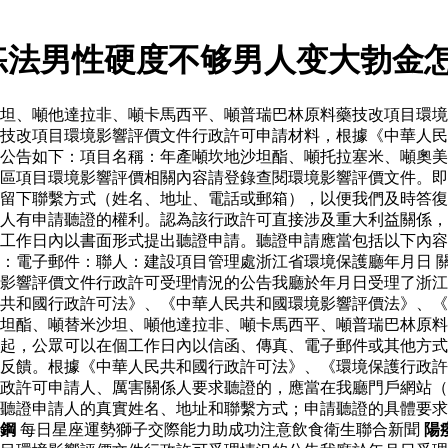
练法男性硬度不够男人变大勃金
坦、噸他達拉非、噸卡馬西平、噸普瑞巴林原料藥技改項目環境
藥技改項目環境影響評價文件行政許可申請材料，根據《中華人
公告如下：項目名稱：年產噸坎地沙坦酯、噸托拉塞米、噸奧美
區項目環境影響評價相關內容請登錄查閱環境影響評價文件。即
留下聯繫方式（姓名、地址、電話或郵箱），以便我們及時答復
人有申請聽證的權利。認為該行政許可直接涉及重大利益關係，
工作日內以書面形式提出聽證申請。聽證申請應當包括以下內容
：電子郵件：聯人：建設項目管理處浙江省環境保護廳年月日 
影響評價文件行政許可受理情況的公告我廳於年月日受理了浙江
共和國行政許可法》、《中華人民共和國環境影響評價法》、《
坦酯、噸替米沙坦、噸他達拉非、噸卡馬西平、噸普瑞巴林原料
起，公眾可以在個工作日內以信函、傳真、電子郵件或其他方式
反饋。根據《中華人民共和國行政許可法》、《環境保護行政許
政許可申請人、厲害關係人要求聽證的，應當在我廳門戶網站（
聽證申請人的真實姓名、地址和聯繫方式；申請聽證的具體要求
鋼
每日星座運勢獅子交際能力助成功注意飲食衛生聯合新聞
陽