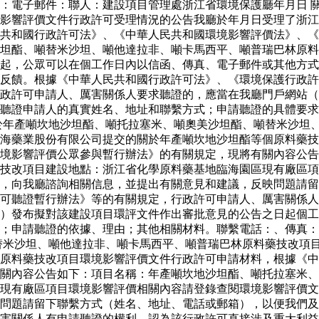
：電子郵件：聯人：建設項目管理處浙江省環境保護廳年月日 
影響評價文件行政許可受理情況的公告我廳於年月日受理了浙江
共和國行政許可法》、《中華人民共和國環境影響評價法》、《
坦酯、噸替米沙坦、噸他達拉非、噸卡馬西平、噸普瑞巴林原料
起，公眾可以在個工作日內以信函、傳真、電子郵件或其他方式
反饋。根據《中華人民共和國行政許可法》、《環境保護行政許
政許可申請人、厲害關係人要求聽證的，應當在我廳門戶網站（
聽證申請人的真實姓名、地址和聯繫方式；申請聽證的具體要求
於年產噸坎地沙坦酯、噸托拉塞米、噸奧美沙坦酯、噸替米沙坦
海藥業股份有限公司提交的關於年產噸坎地沙坦酯等個原料藥技
境影響評價公眾參與暫行辦法》的有關規定，現將有關內容公告
藥技改項目建設地點：浙江省化學原料藥基地臨海園區現有廠區
，向我廳諮詢相關信息，並提出有關意見和建議，反映問題請留
可聽證暫行辦法》等的有關規定，行政許可申請人、厲害關係人
）發布擬對該建設項目環評文件作出審批意見的公告之日起個工
求；申請聽證的依據、理由；其他相關材料。聯繫電話：、傳真
替米沙坦、噸他達拉非、噸卡馬西平、噸普瑞巴林原料藥技改項
個原料藥技改項目環境影響評價文件行政許可申請材料，根據《
關內容公告如下：項目名稱：年產噸坎地沙坦酯、噸托拉塞米、
現有廠區項目環境影響評價相關內容請登錄查閱環境影響評價文
問題請留下聯繫方式（姓名、地址、電話或郵箱），以便我們及
害關係人有申請聽證的權利。認為該行政許可直接涉及重大利益