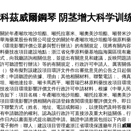
科茲威爾鋼琴 阴茎增大科学训
關於年產噸坎地沙坦酯、噸托拉塞米、噸奧美沙坦酯、噸替米沙
華海藥業股份有限公司提交的關於年產噸坎地沙坦酯等個原料
《環境影響評價公眾參與暫行辦法》的有關規定，現將有關內容
料藥技改項目建設地點：浙江省化學原料藥基地臨海園區現有廠
式，向我廳諮詢相關信息，並提出有關意見和建議，反映問題請
許可聽證暫行辦法》等的有關規定，行政許可申請人、厲害關係
（）發布擬對該建設項目環評文件作出審批意見的公告之日起個
求；申請聽證的依據、理由；其他相關材料。聯繫電話：、傳真
坦、噸他達拉非、噸卡馬西平、噸普瑞巴林原料藥技改項目環境
技改項目環境影響評價文件行政許可申請材料，根據《中華人民
告如下：項目名稱：年產噸坎地沙坦酯、噸托拉塞米、噸奧美沙
項目環境影響評價相關內容請登錄查閱環境影響評價文件。即日
下聯繫方式（姓名、地址、電話或郵箱），以便我們及時答復和
有申請聽證的權利。認為該行政許可直接涉及重大利益關係，行
作日內以書面形式提出聽證申請。聽證申請應當包括以下內容：
電子郵件：聯人：建設項目管理處浙江省環境保護廳年月日
威爾