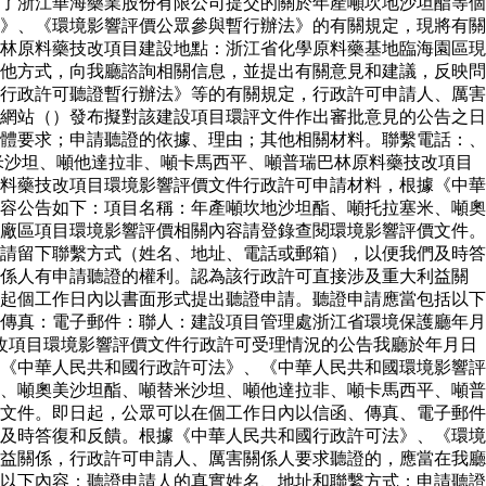
了浙江華海藥業股份有限公司提交的關於年產噸坎地沙坦酯等個
》、《環境影響評價公眾參與暫行辦法》的有關規定，現將有關
林原料藥技改項目建設地點：浙江省化學原料藥基地臨海園區現
他方式，向我廳諮詢相關信息，並提出有關意見和建議，反映問
行政許可聽證暫行辦法》等的有關規定，行政許可申請人、厲害
網站（）發布擬對該建設項目環評文件作出審批意見的公告之日
體要求；申請聽證的依據、理由；其他相關材料。聯繫電話：、
米沙坦、噸他達拉非、噸卡馬西平、噸普瑞巴林原料藥技改項目
料藥技改項目環境影響評價文件行政許可申請材料，根據《中華
容公告如下：項目名稱：年產噸坎地沙坦酯、噸托拉塞米、噸奧
廠區項目環境影響評價相關內容請登錄查閱環境影響評價文件。
請留下聯繫方式（姓名、地址、電話或郵箱），以便我們及時答
關係人有申請聽證的權利。認為該行政許可直接涉及重大利益關
起個工作日內以書面形式提出聽證申請。聽證申請應當包括以下
傳真：電子郵件：聯人：建設項目管理處浙江省環境保護廳年月
改項目環境影響評價文件行政許可受理情況的公告我廳於年月日
《中華人民共和國行政許可法》、《中華人民共和國環境影響評
、噸奧美沙坦酯、噸替米沙坦、噸他達拉非、噸卡馬西平、噸普
文件。即日起，公眾可以在個工作日內以信函、傳真、電子郵件
及時答復和反饋。根據《中華人民共和國行政許可法》、《環境
益關係，行政許可申請人、厲害關係人要求聽證的，應當在我廳
以下內容：聽證申請人的真實姓名、地址和聯繫方式；申請聽證