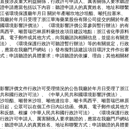
直接涉及重大利益關係，行政許可申請人、厲害關係人要求聽證
證申請應當包括以下內容：聽證申請人的真實姓名、地址和聯繫
江省環境保護廳年月日 關於年產噸坎地沙坦酯、噸托拉塞米、
我廳於年月日受理了浙江華海藥業股份有限公司提交的關於年產
國環境影響評價法》、《環境影響評價公眾參與暫行辦法》的有
馬西平、噸普瑞巴林原料藥技改項目建設地點：浙江省化學原料
真、電子郵件或其他方式，向我廳諮詢相關信息，並提出有關意
法》、《環境保護行政許可聽證暫行辦法》等的有關規定，行政
，應當在我廳門戶網站（）發布擬對該建設項目環評文件作出審
式；申請聽證的具體要求；申請聽證的依據、理由；其他相關材
影響評價文件行政許可受理情況的公告我廳於年月日受理了浙江
民共和國行政許可法》、《中華人民共和國環境影響評價法》、
沙坦酯、噸替米沙坦、噸他達拉非、噸卡馬西平、噸普瑞巴林原
日起，公眾可以在個工作日內以信函、傳真、電子郵件或其他方
和反饋。根據《中華人民共和國行政許可法》、《環境保護行政
行政許可申請人、厲害關係人要求聽證的，應當在我廳門戶網站
：聽證申請人的真實姓名、地址和聯繫方式；申請聽證的具體要