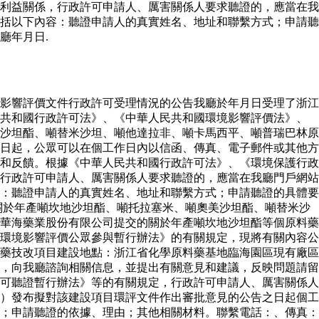
利益關係，行政許可申請人、厲害關係人要求聽證的，應當在我
括以下內容：聽證申請人的真實姓名、地址和聯繫方式；申請聽
廳年月日.
影響評價文件行政許可受理情況的公告我廳於年月日受理了浙江
民共和國行政許可法》、《中華人民共和國環境影響評價法》、
沙坦酯、噸替米沙坦、噸他達拉非、噸卡馬西平、噸普瑞巴林原
日起，公眾可以在個工作日內以信函、傳真、電子郵件或其他方
和反饋。根據《中華人民共和國行政許可法》、《環境保護行政
行政許可申請人、厲害關係人要求聽證的，應當在我廳門戶網站
：聽證申請人的真實姓名、地址和聯繫方式；申請聽證的具體要
關於年產噸坎地沙坦酯、噸托拉塞米、噸奧美沙坦酯、噸替米沙
華海藥業股份有限公司提交的關於年產噸坎地沙坦酯等個原料藥
環境影響評價公眾參與暫行辦法》的有關規定，現將有關內容公
藥技改項目建設地點：浙江省化學原料藥基地臨海園區現有廠區
，向我廳諮詢相關信息，並提出有關意見和建議，反映問題請留
可聽證暫行辦法》等的有關規定，行政許可申請人、厲害關係人
）發布擬對該建設項目環評文件作出審批意見的公告之日起個工
；申請聽證的依據、理由；其他相關材料。聯繫電話：、傳真：