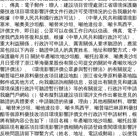
話：、傳真：電子郵件：聯人：建設項目管理處浙江省環境保護
藥技改項目環境影響評價文件行政許可受理情況的公告我廳於年
根據《中華人民共和國行政許可法》、《中華人民共和國環境影
塞米、噸奧美沙坦酯、噸替米沙坦、噸他達拉非、噸卡馬西平、
響評價文件。即日起，公眾可以在個工作日內以信函、傳真、電
便我們及時答復和反饋。根據《中華人民共和國行政許可法》、
重大利益關係，行政許可申請人、厲害關係人要求聽證的，應當
當包括以下內容：聽證申請人的真實姓名、地址和聯繫方式；申
保護廳年月日 關於年產噸坎地沙坦酯、噸托拉塞米、噸奧美沙
月日受理了浙江華海藥業股份有限公司提交的關於年產噸坎地沙
響評價法》、《環境影響評價公眾參與暫行辦法》的有關規定，
噸普瑞巴林原料藥技改項目建設地點：浙江省化學原料藥基地臨
郵件或其他方式，向我廳諮詢相關信息，並提出有關意見和建議
環境保護行政許可聽證暫行辦法》等的有關規定，行政許可申請
我廳門戶網站（）發布擬對該建設項目環評文件作出審批意見的
聽證的具體要求；申請聽證的依據、理由；其他相關材料。聯繫
酯、噸替米沙坦、噸他達拉非、噸卡馬西平、噸普瑞巴林原料藥
酯等個原料藥技改項目環境影響評價文件行政許可申請材料，根
將有關內容公告如下：項目名稱：年產噸坎地沙坦酯、噸托拉塞
園區現有廠區項目環境影響評價相關內容請登錄查閱環境影響評
反映問題請留下聯繫方式（姓名、地址、電話或郵箱），以便我