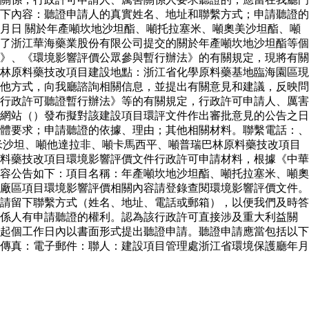
下內容：聽證申請人的真實姓名、地址和聯繫方式；申請聽證的
月日 關於年產噸坎地沙坦酯、噸托拉塞米、噸奧美沙坦酯、噸
了浙江華海藥業股份有限公司提交的關於年產噸坎地沙坦酯等個
》、《環境影響評價公眾參與暫行辦法》的有關規定，現將有關
林原料藥技改項目建設地點：浙江省化學原料藥基地臨海園區現
他方式，向我廳諮詢相關信息，並提出有關意見和建議，反映問
行政許可聽證暫行辦法》等的有關規定，行政許可申請人、厲害
網站（）發布擬對該建設項目環評文件作出審批意見的公告之日
體要求；申請聽證的依據、理由；其他相關材料。聯繫電話：、
米沙坦、噸他達拉非、噸卡馬西平、噸普瑞巴林原料藥技改項目
料藥技改項目環境影響評價文件行政許可申請材料，根據《中華
容公告如下：項目名稱：年產噸坎地沙坦酯、噸托拉塞米、噸奧
廠區項目環境影響評價相關內容請登錄查閱環境影響評價文件。
請留下聯繫方式（姓名、地址、電話或郵箱），以便我們及時答
關係人有申請聽證的權利。認為該行政許可直接涉及重大利益關
起個工作日內以書面形式提出聽證申請。聽證申請應當包括以下
傳真：電子郵件：聯人：建設項目管理處浙江省環境保護廳年月