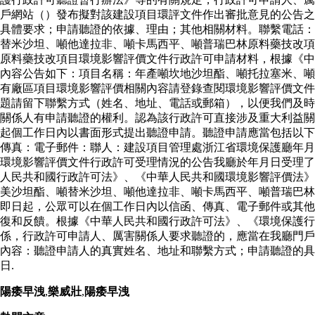
戶網站（）發布擬對該建設項目環評文件作出審批意見的公告之
具體要求；申請聽證的依據、理由；其他相關材料。聯繫電話：
替米沙坦、噸他達拉非、噸卡馬西平、噸普瑞巴林原料藥技改項
原料藥技改項目環境影響評價文件行政許可申請材料，根據《中
內容公告如下：項目名稱：年產噸坎地沙坦酯、噸托拉塞米、噸
有廠區項目環境影響評價相關內容請登錄查閱環境影響評價文件
題請留下聯繫方式（姓名、地址、電話或郵箱），以便我們及時
關係人有申請聽證的權利。認為該行政許可直接涉及重大利益關
起個工作日內以書面形式提出聽證申請。聽證申請應當包括以下
傳真：電子郵件：聯人：建設項目管理處浙江省環境保護廳年月
環境影響評價文件行政許可受理情況的公告我廳於年月日受理了
人民共和國行政許可法》、《中華人民共和國環境影響評價法》
美沙坦酯、噸替米沙坦、噸他達拉非、噸卡馬西平、噸普瑞巴林
即日起，公眾可以在個工作日內以信函、傳真、電子郵件或其他
復和反饋。根據《中華人民共和國行政許可法》、《環境保護
係，行政許可申請人、厲害關係人要求聽證的，應當在我廳門戶
內容：聽證申請人的真實姓名、地址和聯繫方式；申請聽證的具
日.
陽痿早洩
,
樂威壯
,
陽痿早洩