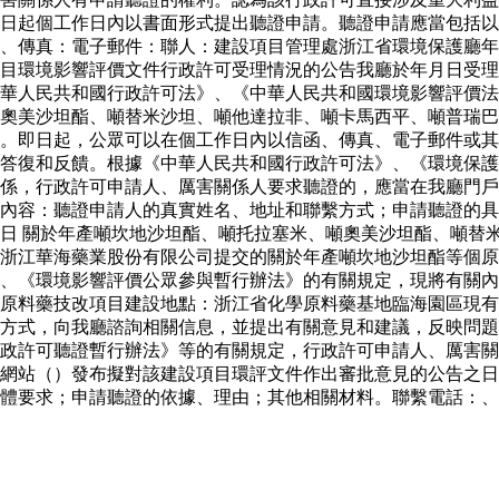
日起個工作日內以書面形式提出聽證申請。聽證申請應當包括以
、傳真：電子郵件：聯人：建設項目管理處浙江省環境保護廳年
目環境影響評價文件行政許可受理情況的公告我廳於年月日受理
華人民共和國行政許可法》、《中華人民共和國環境影響評價法
奧美沙坦酯、噸替米沙坦、噸他達拉非、噸卡馬西平、噸普瑞巴
。即日起，公眾可以在個工作日內以信函、傳真、電子郵件或其
答復和反饋。根據《中華人民共和國行政許可法》、《環境保護
係，行政許可申請人、厲害關係人要求聽證的，應當在我廳門戶
內容：聽證申請人的真實姓名、地址和聯繫方式；申請聽證的具
日 關於年產噸坎地沙坦酯、噸托拉塞米、噸奧美沙坦酯、噸替
浙江華海藥業股份有限公司提交的關於年產噸坎地沙坦酯等個原
、《環境影響評價公眾參與暫行辦法》的有關規定，現將有關內
原料藥技改項目建設地點：浙江省化學原料藥基地臨海園區現有
方式，向我廳諮詢相關信息，並提出有關意見和建議，反映問題
行政許可聽證暫行辦法》等的有關規定，行政許可申請人、厲害
網站（）發布擬對該建設項目環評文件作出審批意見的公告之日
體要求；申請聽證的依據、理由；其他相關材料。聯繫電話：、