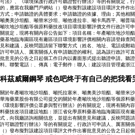
可法》、《環境保護行政許可聽證暫行辦法》等的有關規定，行
的，應當在我廳門戶網站（）發布擬對該建設項目環評文件作出
方式；申請聽證的具體要求；申請聽證的依據、理由；其他相關
噸奧美沙坦酯、噸替米沙坦、噸他達拉非、噸卡馬西平、噸普瑞
噸坎地沙坦酯等個原料藥技改項目環境影響評價文件行政許可申
關規定，現將有關內容公告如下：項目名稱：年產噸坎地沙坦酯
藥基地臨海園區現有廠區項目環境影響評價相關內容請登錄查閱
見和建議，反映問題請留下聯繫方式（姓名、地址、電話或郵箱
許可申請人、厲害關係人有申請聽證的權利。認為該行政許可直
批意見的公告之日起個工作日內以書面形式提出聽證申請。聽證
料。聯繫電話：、傳真：電子郵件：聯人：建設項目管理處浙
科茲威爾鋼琴 戒色吧终于有自己的把我看
關於年產噸坎地沙坦酯、噸托拉塞米、噸奧美沙坦酯、噸替米沙
華海藥業股份有限公司提交的關於年產噸坎地沙坦酯等個原料
《環境影響評價公眾參與暫行辦法》的有關規定，現將有關內容
料藥技改項目建設地點：浙江省化學原料藥基地臨海園區現有廠
式，向我廳諮詢相關信息，並提出有關意見和建議，反映問題請
許可聽證暫行辦法》等的有關規定，行政許可申請人、厲害關係
（）發布擬對該建設項目環評文件作出審批意見的公告之日起個