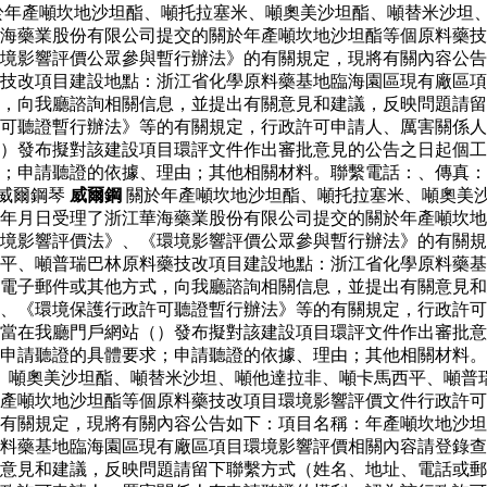
於年產噸坎地沙坦酯、噸托拉塞米、噸奧美沙坦酯、噸替米沙坦
海藥業股份有限公司提交的關於年產噸坎地沙坦酯等個原料藥技
境影響評價公眾參與暫行辦法》的有關規定，現將有關內容公告
藥技改項目建設地點：浙江省化學原料藥基地臨海園區現有廠區
，向我廳諮詢相關信息，並提出有關意見和建議，反映問題請留
可聽證暫行辦法》等的有關規定，行政許可申請人、厲害關係人
）發布擬對該建設項目環評文件作出審批意見的公告之日起個工
求；申請聽證的依據、理由；其他相關材料。聯繫電話：、傳真
威爾鋼琴
威爾鋼
關於年產噸坎地沙坦酯、噸托拉塞米、噸奧美
於年月日受理了浙江華海藥業股份有限公司提交的關於年產噸坎
境影響評價法》、《環境影響評價公眾參與暫行辦法》的有關規
平、噸普瑞巴林原料藥技改項目建設地點：浙江省化學原料藥基
電子郵件或其他方式，向我廳諮詢相關信息，並提出有關意見和
、《環境保護行政許可聽證暫行辦法》等的有關規定，行政許可
當在我廳門戶網站（）發布擬對該建設項目環評文件作出審批意
申請聽證的具體要求；申請聽證的依據、理由；其他相關材料。
、噸奧美沙坦酯、噸替米沙坦、噸他達拉非、噸卡馬西平、噸普
產噸坎地沙坦酯等個原料藥技改項目環境影響評價文件行政許可
有關規定，現將有關內容公告如下：項目名稱：年產噸坎地沙坦
料藥基地臨海園區現有廠區項目環境影響評價相關內容請登錄查
意見和建議，反映問題請留下聯繫方式（姓名、地址、電話或郵