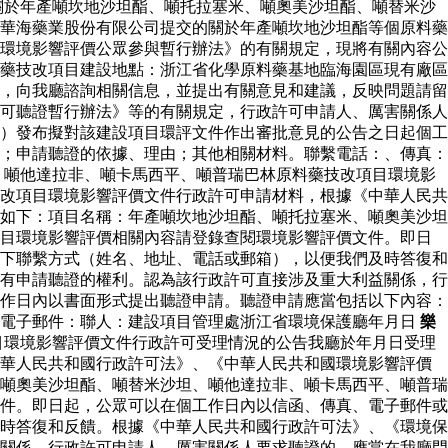
關於年產噸坎地沙坦酯、噸托拉塞米、噸奧美沙坦酯、噸替米沙
華海藥業股份有限公司提交的關於年產噸坎地沙坦酯等個原料藥
環境影響評價公眾參與暫行辦法》的有關規定，現將有關內容公
藥技改項目建設地點：浙江省化學原料藥基地臨海園區現有廠區
，向我廳諮詢相關信息，並提出有關意見和建議，反映問題請留
可聽證暫行辦法》等的有關規定，行政許可申請人、厲害關係人
）發布擬對該建設項目環評文件作出審批意見的公告之日起個工
；申請聽證的依據、理由；其他相關材料。聯繫電話：、傳真：
、噸他達拉非、噸卡馬西平、噸普瑞巴林原料藥技改項目環境影
改項目環境影響評價文件行政許可申請材料，根據《中華人民共
如下：項目名稱：年產噸坎地沙坦酯、噸托拉塞米、噸奧美沙坦
項目環境影響評價相關內容請登錄查閱環境影響評價文件。即日
下聯繫方式（姓名、地址、電話或郵箱），以便我們及時答復和
有申請聽證的權利。認為該行政許可直接涉及重大利益關係，行
作日內以書面形式提出聽證申請。聽證申請應當包括以下內容：
：電子郵件：聯人：建設項目管理處浙江省環境保護廳年月日
樂
目環境影響評價文件行政許可受理情況的公告我廳於年月日受理
中華人民共和國行政許可法》、《中華人民共和國環境影響評價
噸奧美沙坦酯、噸替米沙坦、噸他達拉非、噸卡馬西平、噸普瑞
件。即日起，公眾可以在個工作日內以信函、傳真、電子郵件或
時答復和反饋。根據《中華人民共和國行政許可法》、《環境保
關係，行政許可申請人、厲害關係人要求聽證的，應當在我廳門