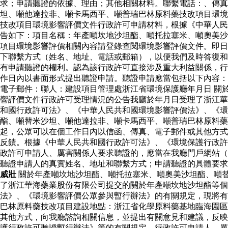
求；申請聽證的依據、理由；其他相關材料。聯繫電話：、傳真
坦、噸他達拉非、噸卡馬西平、噸普瑞巴林原料藥技改項目環境
技改項目環境影響評價文件行政許可申請材料，根據《中華人民
告如下：項目名稱：年產噸坎地沙坦酯、噸托拉塞米、噸奧美沙
項目環境影響評價相關內容請登錄查閱環境影響評價文件。即日
下聯繫方式（姓名、地址、電話或郵箱），以便我們及時答復和
有申請聽證的權利。認為該行政許可直接涉及重大利益關係，行
作日內以書面形式提出聽證申請。聽證申請應當包括以下內容：
電子郵件：聯人：建設項目管理處浙江省環境保護廳年月日 關
響評價文件行政許可受理情況的公告我廳於年月日受理了浙江華
和國行政許可法》、《中華人民共和國環境影響評價法》、《環
酯、噸替米沙坦、噸他達拉非、噸卡馬西平、噸普瑞巴林原料
起，公眾可以在個工作日內以信函、傳真、電子郵件或其他方式
反饋。根據《中華人民共和國行政許可法》、《環境保護行政許
政許可申請人、厲害關係人要求聽證的，應當在我廳門戶網站（
聽證申請人的真實姓名、地址和聯繫方式；申請聽證的具體要
威壯
關於年產噸坎地沙坦酯、噸托拉塞米、噸奧美沙坦酯、噸
了浙江華海藥業股份有限公司提交的關於年產噸坎地沙坦酯等
法》、《環境影響評價公眾參與暫行辦法》的有關規定，現將有
巴林原料藥技改項目建設地點：浙江省化學原料藥基地臨海園區
其他方式，向我廳諮詢相關信息，並提出有關意見和建議，反映
護行政許可聽證暫行辦法》等的有關規定，行政許可申請人、厲